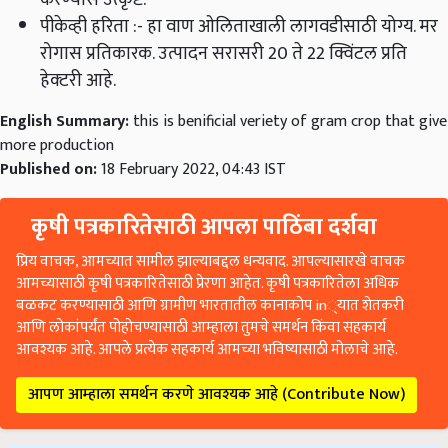
पीकेव्ही हरिता
:-
हा वाण ओलिताखाली लागवडीसाठी योग्य
.
मर
रोगास प्रतिकारक
.
उत्पादन सरासरी 20 ते 22 क्विंटल प्रति
हेक्‍टरी आहे
.
English Summary:
this is benificial veriety of gram crop that give
more production
Published on:
18 February 2022, 04:43 IST
कृषी पत्रकारितेसाठी आपला पाठिंबा दर्शवा
प्रिय वाचक, आमच्यात सामील झाल्याबद्दल धन्यवाद. आपल्यासारखे वाचक
आमच्यासाठी कृषी पत्रकारितेसाठी प्रेरणा आहेत. कृषी पत्रकारितेला अधिक
बळकट करण्यासाठी आणि ग्रामीण भारतातील कानाकोप in्यात शेतकरी
आणि लोकांपर्यंत पोहोचण्यासाठी आम्हाला तुमचे समर्थन किंवा सहकार्य
आवश्यक आहे. आपले प्रत्येक सहकार्य आमच्या भविष्यासाठी मोलाचे आहे.
आपण आम्हाला समर्थन करणे आवश्यक आहे (Contribute Now)