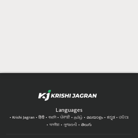
Languages
Krishi Jagran
हिंदी
বাঙালি
ਪੰਜਾਬੀ
தமிழ்
മലയാളം
ಕನ್ನಡ
ଓଡିଆ
অসমীয়া
ગુજરાતી
తెలుగు