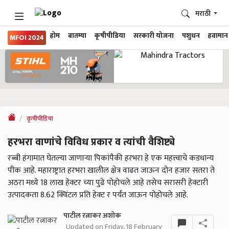
मराठी
होम
बातम्या
कृषीपीडिया
सरकारी योजना
पशुधन
हवामान
MFOI 2024
कृषीपीडिया
हरभरा वाणांचे विविध प्रकार व त्यांची वैशिष्ट्ये
रब्बी हंगामात घेतल्या जाणाऱ्या पिकांपैकी हरभरा हे एक महत्त्वाचे कडधान्य
पीक आहे. महाराष्ट्रात हरभरा खालील क्षेत्र वाढत जाऊन दोन हजार सतरा ते
अठरा मध्ये 18 लाख हेक्टर च्या पुढे पोहोचले आहे तसेच सरासरी हेक्टारी
उत्पादकता 8.62 क्विंटल प्रति हेक्ट र पर्यंत जाऊन पोहोचले आहे.
पाटील रत्नाकर अशोक
Updated on Friday, 18 February