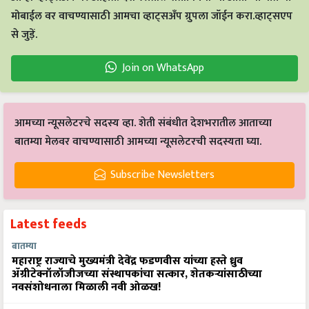
मोबाईल वर वाचण्यासाठी आमचा व्हाट्सअँप ग्रुपला जॉईन करा.व्हाट्सएप
से जुड़ें.
Join on WhatsApp
आमच्या न्यूसलेटरचे सदस्य व्हा. शेती संबंधीत देशभरातील आताच्या
बातम्या मेलवर वाचण्यासाठी आमच्या न्यूसलेटरची सदस्यता घ्या.
Subscribe Newsletters
Latest feeds
बातम्या
महाराष्ट्र राज्याचे मुख्यमंत्री देवेंद्र फडणवीस यांच्या हस्ते ध्रुव
ॲग्रीटेक्नॉलॉजीजच्या संस्थापकांचा सत्कार, शेतकऱ्यांसाठीच्या
नवसंशोधनाला मिळाली नवी ओळख!