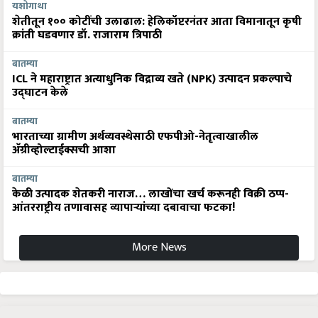
यशोगाथा
शेतीतून १०० कोटींची उलाढाल: हेलिकॉप्टरनंतर आता विमानातून कृषी
क्रांती घडवणार डॉ. राजाराम त्रिपाठी
बातम्या
ICL ने महाराष्ट्रात अत्याधुनिक विद्राव्य खते (NPK) उत्पादन प्रकल्पाचे
उद्घाटन केले
बातम्या
भारताच्या ग्रामीण अर्थव्यवस्थेसाठी एफपीओ-नेतृत्वाखालील
अ‍ॅग्रीव्होल्टाईक्सची आशा
बातम्या
केळी उत्पादक शेतकरी नाराज… लाखोंचा खर्च करूनही विक्री ठप्प-
आंतरराष्ट्रीय तणावासह व्यापाऱ्यांच्या दबावाचा फटका!
More News