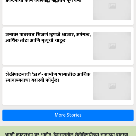
प्रकल्पांची कामे कालबद्ध पद्धतीने पूर्ण करा’
जनावर पावसात भिजणं म्हणजे आजार, अपंगत्व,
आर्थिक तोटा आणि मृत्यूची चाहूल
शेळीपालनाची ‘SIP’- ग्रामीण भागातील आर्थिक
स्वावलंबनाचा यशस्वी फॉर्मुला
More Stories
आम्ही व्हाट्सअप वर आहोत. देशभरातील शेतीविषयीच्या आताच्या बातम्या