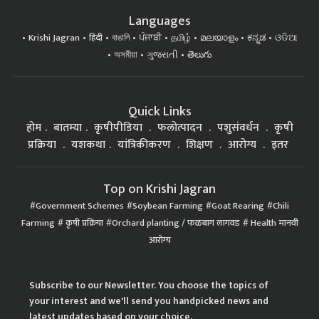
Languages
Krishi Jagran
हिंदी
বাঙালি
ਪੰਜਾਬੀ
தமிழ்
മലയാളം
ಕನ್ನಡ
ଓଡିଆ
অসমীয়া
ગુજરાતી
తెలుగు
Quick Links
होम
बातम्या
कृषीपीडिया
फलोत्पादन
पशुसंवर्धन
कृषी
प्रक्रिया
यशकथा
यांत्रिकीकरण
शिक्षण
आरोग्य
इतर
Top on Krishi Jagran
Government Schemes
Soybean Farming
Goat Rearing
Chili
Farming
कृषी प्रक्रिया
Orchard planting / फळबाग लागवड
Health मानवी
आरोग्य
Subscribe to our Newsletter. You choose the topics of
your interest and we'll send you handpicked news and
latest updates based on your choice.