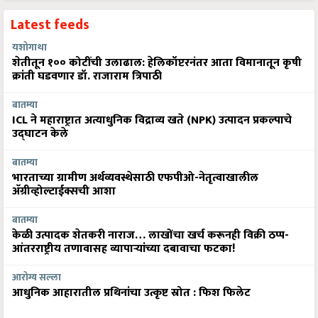
Latest feeds
यशोगाथा
शेतीतून १०० कोटींची उलाढाल: हेलिकॉप्टरनंतर आता विमानातून कृषी
क्रांती घडवणार डॉ. राजाराम त्रिपाठी
बातम्या
ICL ने महाराष्ट्रात अत्याधुनिक विद्राव्य खते (NPK) उत्पादन प्रकल्पाचे
उद्घाटन केले
बातम्या
भारताच्या ग्रामीण अर्थव्यवस्थेसाठी एफपीओ-नेतृत्वाखालील
अ‍ॅग्रीव्होल्टाईक्सची आशा
बातम्या
केळी उत्पादक शेतकरी नाराज… लाखोंचा खर्च करूनही विक्री ठप्प-
आंतरराष्ट्रीय तणावासह व्यापाऱ्यांच्या दबावाचा फटका!
आरोग्य सल्ला
आधुनिक आहारातील प्रथिनांचा उत्कृष्ट स्रोत : फिश फिलेट