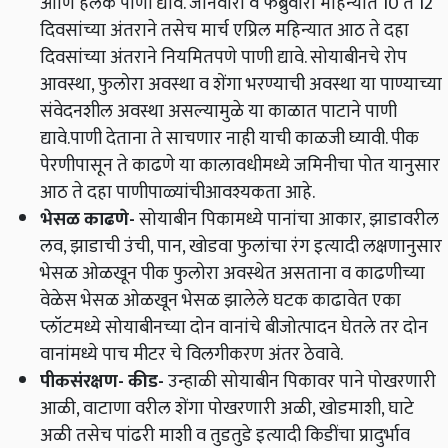
आणि हलके पाणी द्यावे. जानेवारी व फेब्रुवारी महिन्यात 10 ते 12
दिवसांच्या अंतराने तसेच मार्च एप्रिल महिन्यात आठ ते दहा
दिवसांच्या अंतराने नियमितपणे पाणी द्यावे. सोयाबीनचे रोप
आवस्था, फुलोरा अवस्था व शेंगा भरण्याची अवस्था या पाण्याच्या
संवेदनशील अवस्था असल्यामुळे या काळात पाटाने पाणी
द्यावे.पाणी देताना ते साचणार नाही याची काळजी घ्यावी. पीक
पेरणीपासून ते काढणे या कालावधीमध्ये जमिनीचा पोत यानुसार
आठ ते दहा पाणीपाळ्यांचीआवश्यकता आहे.
भेसळ काढणे
-
सोयाबीन पिकामध्ये पानांचा आकार, झाडावरील
लव, झाडाची उंची, पान, खोडवा फुलांचा रंग इत्यादी लक्षणानुसार
भेसळ ओळखून पीक फुलोरा अवस्थेत असताना व काढणीच्या
वेळेस भेसळ ओळखून भेसळ झालेले घटक काढावेत एका
प्लॉटमध्ये सोयाबीनच्या दोन वानांचे बीजोत्पादन घेतले तर दोन
वानांमध्ये पाच मीटर चे विलगीकरण अंतर ठेवावे.
पीकसंरक्षण
-
कीड
-
उन्हाळी सोयाबीन पिकावर पाने पोखरणारी
आळी, वाटाणा वरील शेंगा पोखरणारी अळी, खोडमाशी, घाटे
अळी तसेच पांढरी माशी व तुडतुडे इत्यादी किडींचा प्रादुर्भाव