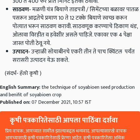
300 ते 400 फेरे प्रति मिनिट इतकी ठेवावी.
साठवण
-
मळणी यंत्र बियाणे ताडपत्री / सिमेंटच्या बळावर पातळ
पसरून आद्रतेचे प्रमाण 10 ते 12 टक्के बियाणे स्वच्छ करून
पोत्यात भरून साठवण करावी. साठवणूक करण्याचे ठिकाण थंड,
ओलावा विरहीत व हवेशीर असले पाहिजे. एकावर एक 4 पेक्षा
जास्त पोती ठेवू नये.
उत्पादन
-
उन्हाळी सोयाबीनचे एकरी तीन ते पाच क्विंटल पर्यंत
सरासरी उत्पादन येऊ शकते.
(संदर्भ- हॅलो कृषी )
English Summary:
the technique of soyabioen seed production
and benifit of soyabioen crop
Published on:
07 December 2021, 10:57 IST
कृषी पत्रकारितेसाठी आपला पाठिंबा दर्शवा
प्रिय वाचक, आमच्यात सामील झाल्याबद्दल धन्यवाद. आपल्यासारखे वाचक
आमच्यासाठी कृषी पत्रकारितेसाठी प्रेरणा आहेत. कृषी पत्रकारितेला अधिक