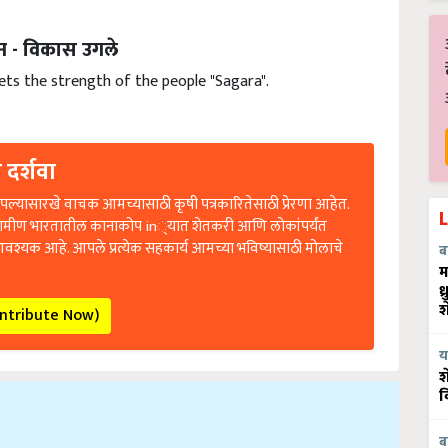
 - विकास उगले
ts the strength of the people "Sagara".
 दर्शवा
ल्यासारखे वाचक आमच्यासाठी कृषी पत्रकारितेसाठी प्रेरणा आहेत.
रामीण भारतातील कानाकोप in्यात शेतकरी आणि लोकांपर्यंत
आवश्यक आहे. आपले प्रत्येक सहकार्य आमच्या भविष्यासाठी मोलाचे
ब
म
ध
ontribute Now)
श
य
श
व
ब