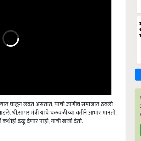
ोक्यात घालून लढत असतात, याची जाणीव समाजात ठेवली
टले. श्री.सागर मंत्री यांचे चळवळीच्या वतीने आभार मानतो.
ी कधीही ढळू देणार नाही, याची खात्री देतो.