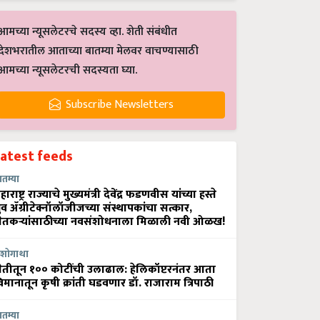
आमच्या न्यूसलेटरचे सदस्य व्हा. शेती संबंधीत
देशभरातील आताच्या बातम्या मेलवर वाचण्यासाठी
आमच्या न्यूसलेटरची सदस्यता घ्या.
Subscribe Newsletters
Latest feeds
ातम्या
हाराष्ट्र राज्याचे मुख्यमंत्री देवेंद्र फडणवीस यांच्या हस्ते
्रुव ॲग्रीटेक्नॉलॉजीजच्या संस्थापकांचा सत्कार,
ेतकऱ्यांसाठीच्या नवसंशोधनाला मिळाली नवी ओळख!
शोगाथा
ेतीतून १०० कोटींची उलाढाल: हेलिकॉप्टरनंतर आता
िमानातून कृषी क्रांती घडवणार डॉ. राजाराम त्रिपाठी
ातम्या