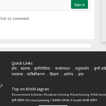
Quick Links
होम
बातम्या
कृषीपीडिया
फलोत्पादन
पशुसंवर्धन
कृषी प्रक
यशकथा
यांत्रिकीकरण
शिक्षण
आरोग्य
इतर
್ನಡ
Top on Krishi Jagran
Government Schemes
Soybean Farming
Goat Rearing
Chili Farm
कृषी प्रक्रिया
Orchard planting / फळबाग लागवड
Health मानवी आरोग्य