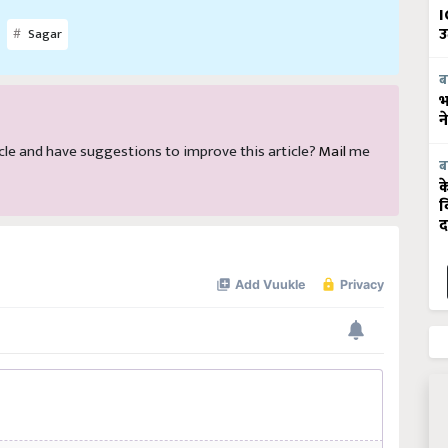
I
Sagar
उ
ब
भ
न
rticle and have suggestions to improve this article?
Mail
me
ब
क
व
द