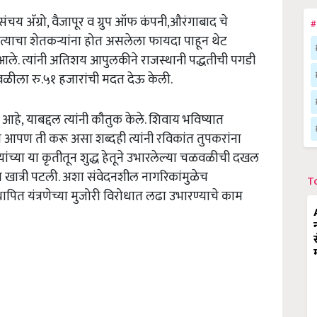
चय अ‍ॅग्रो, वैजापूर व ग्रुप ऑफ कंपनी,औरंगाबाद चे
#
व त्याचा शेतकऱ्यांना होत असलेला फायदा पाहून थेट
 आले. त्यांनी अतिशय आपुलकीने राजस्थानी पद्धतीची पगडी
वळीला रु.५१ हजारांची मदत देऊ केली.
हे, याबद्दल त्यांनी कौतुक केले. शिवाय भविष्यात
पण ती करू असा शब्दही त्यांनी रविकांत तुपकरांना
ांच्या या कृतीतून शुद्ध हेतूने उभारलेल्या चळवळीची दखल
दा खात्री पटली. अशा संवेदनशील नागरिकांमुळेच
T
रस्थापित यंत्रणेच्या मुजोरी विरोधात लढा उभारण्याचे काम