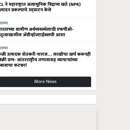
CL ने महाराष्ट्रात अत्याधुनिक विद्राव्य खते (NPK)
त्पादन प्रकल्पाचे उद्घाटन केले
ातम्या
ारताच्या ग्रामीण अर्थव्यवस्थेसाठी एफपीओ-
ेतृत्वाखालील अ‍ॅग्रीव्होल्टाईक्सची आशा
ातम्या
ेळी उत्पादक शेतकरी नाराज… लाखोंचा खर्च करूनही
िक्री ठप्प- आंतरराष्ट्रीय तणावासह व्यापाऱ्यांच्या
बावाचा फटका!
More News