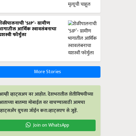
शेळीपालनाची ‘SIP’- ग्रामीण
भागातील आर्थिक स्वावलंबनाचा
यशस्वी फॉर्मुला
More Stories
आम्ही व्हाट्सअप वर आहोत. देशभरातील शेतीविषयीच्या
आताच्या बातम्या मोबाईल वर वाचण्यासाठी आमचा
व्हाट्सअँप ग्रुपला जॉईन करा.व्हाट्सएप से जुड़ें.
Join on WhatsApp