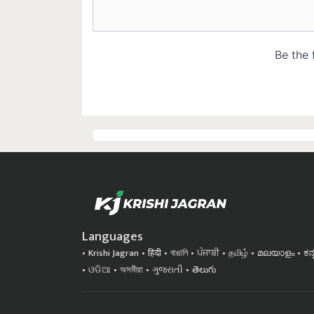
Languages
Krishi Jagran
हिंदी
বাঙালি
ਪੰਜਾਬੀ
தமிழ்
മലയാളം
ಕನ
ଓଡିଆ
অসমীয়া
ગુજરાતી
తెలుగు