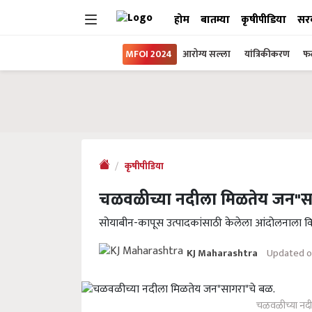
होम
बातम्या
कृषीपीडिया
सर
MFOI 2024
आरोग्य सल्ला
यांत्रिकीकरण
फल
कृषीपीडिया
चळवळीच्या नदीला मिळतेय जन"स
सोयाबीन-कापूस उत्पादकांसाठी केलेला आंदोलनाला वि
Updated o
KJ Maharashtra
चळवळीच्या नदी