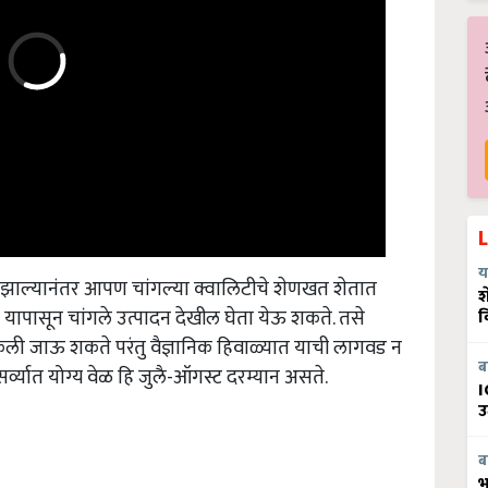
य
रणी झाल्यानंतर आपण चांगल्या क्वालिटीचे शेणखत शेतात
श
 यापासून चांगले उत्पादन देखील घेता येऊ शकते. तसे
व
ली जाऊ शकते परंतु वैज्ञानिक हिवाळ्यात याची लागवड न
व्यात योग्य वेळ हि जुलै-ऑगस्ट दरम्यान असते.
ब
I
उ
ब
भ