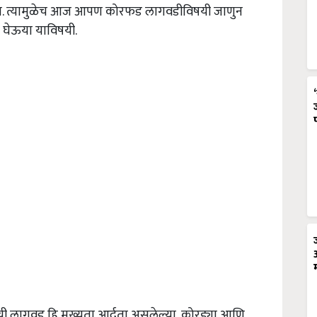
तात. त्यामुळेच आज आपण कोरफड लागवडीविषयी जाणुन
 घेऊया याविषयी.
 लागवड हि मुख्यता आर्द्रता असलेल्या, कोरड्या आणि