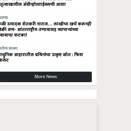
ेतृत्वाखालील अ‍ॅग्रीव्होल्टाईक्सची आशा
ातम्या
ेळी उत्पादक शेतकरी नाराज… लाखोंचा खर्च करूनही
िक्री ठप्प- आंतरराष्ट्रीय तणावासह व्यापाऱ्यांच्या
बावाचा फटका!
रोग्य सल्ला
धुनिक आहारातील प्रथिनांचा उत्कृष्ट स्रोत : फिश
िलेट
More News