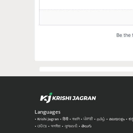
Languages
Krishi Jagran
हिंदी
বাঙালি
ਪੰਜਾਬੀ
தமிழ்
മലയാളം
ಕನ
ଓଡିଆ
অসমীয়া
ગુજરાતી
తెలుగు