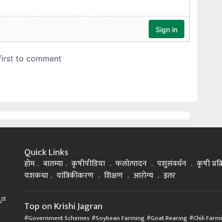
Quick Links
होम
बातम्या
कृषीपीडिया
फलोत्पादन
पशुसंवर्धन
कृषी प्रक
यशकथा
यांत्रिकीकरण
शिक्षण
आरोग्य
इतर
್ನಡ
Top on Krishi Jagran
Government Schemes
Soybean Farming
Goat Rearing
Chili Farm