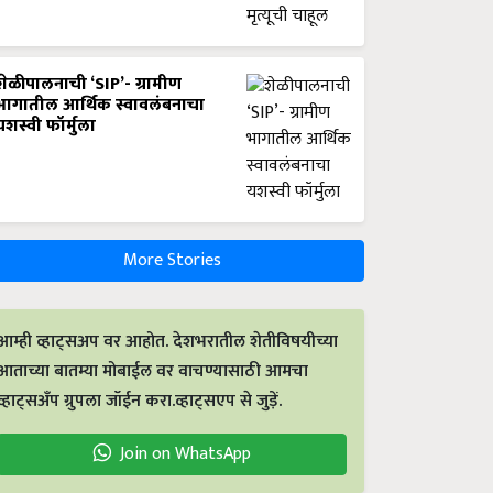
शेळीपालनाची ‘SIP’- ग्रामीण
भागातील आर्थिक स्वावलंबनाचा
यशस्वी फॉर्मुला
More Stories
आम्ही व्हाट्सअप वर आहोत. देशभरातील शेतीविषयीच्या
आताच्या बातम्या मोबाईल वर वाचण्यासाठी आमचा
व्हाट्सअँप ग्रुपला जॉईन करा.व्हाट्सएप से जुड़ें.
Join on WhatsApp