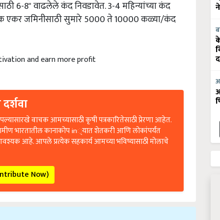
ी 6-8" वाढलेले कंद निवडावेत. 3-4 महिन्यांच्या कंद
न
 एक एकर जमिनीसाठी सुमारे 5000 ते 10000 कळ्या/कंद
ब
क
व
ltivation and earn more profit
द
आ
आ
 दर्शवा
फ
ल्यासारखे वाचक आमच्यासाठी कृषी पत्रकारितेसाठी प्रेरणा आहेत.
रामीण भारतातील कानाकोप in्यात शेतकरी आणि लोकांपर्यंत
आवश्यक आहे. आपले प्रत्येक सहकार्य आमच्या भविष्यासाठी मोलाचे
ontribute Now)