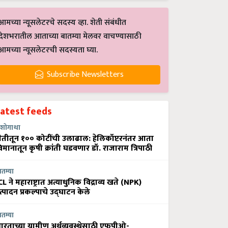
आमच्या न्यूसलेटरचे सदस्य व्हा. शेती संबंधीत
देशभरातील आताच्या बातम्या मेलवर वाचण्यासाठी
आमच्या न्यूसलेटरची सदस्यता घ्या.
Subscribe Newsletters
Latest feeds
शोगाथा
ेतीतून १०० कोटींची उलाढाल: हेलिकॉप्टरनंतर आता
िमानातून कृषी क्रांती घडवणार डॉ. राजाराम त्रिपाठी
ातम्या
CL ने महाराष्ट्रात अत्याधुनिक विद्राव्य खते (NPK)
त्पादन प्रकल्पाचे उद्घाटन केले
ातम्या
ारताच्या ग्रामीण अर्थव्यवस्थेसाठी एफपीओ-