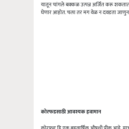
यातून चांगले बक्कळ उत्पन्न अर्जित करू शक
घेणार आहोत. चला तर मग वेळ न दवडता जाणुन
कोरफडसाठी
आवश्यक
हवामान
कोरफड हि एक बहुवार्षिक औषधी पीक आहे, याची