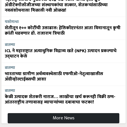
ॲग्रीटेक्नॉलॉजीजच्या संस्थापकांचा सत्कार, शेतकऱ्यांसाठीच्या
नवसंशोधनाला मिळाली नवी ओळख!
यशोगाथा
शेतीतून १०० कोटींची उलाढाल: हेलिकॉप्टरनंतर आता विमानातून कृषी
क्रांती घडवणार डॉ. राजाराम त्रिपाठी
बातम्या
ICL ने महाराष्ट्रात अत्याधुनिक विद्राव्य खते (NPK) उत्पादन प्रकल्पाचे
उद्घाटन केले
बातम्या
भारताच्या ग्रामीण अर्थव्यवस्थेसाठी एफपीओ-नेतृत्वाखालील
अ‍ॅग्रीव्होल्टाईक्सची आशा
बातम्या
केळी उत्पादक शेतकरी नाराज… लाखोंचा खर्च करूनही विक्री ठप्प-
आंतरराष्ट्रीय तणावासह व्यापाऱ्यांच्या दबावाचा फटका!
More News