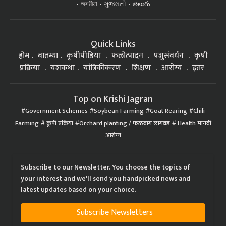
অসমীয়া
ગુજરાતી
తెలుగు
Quick Links
होम
बातम्या
कृषीपीडिया
फलोत्पादन
पशुसंवर्धन
कृषी
प्रक्रिया
यशकथा
यांत्रिकीकरण
शिक्षण
आरोग्य
इतर
Top on Krishi Jagran
Government Schemes
Soybean Farming
Goat Rearing
Chili
Farming
कृषी प्रक्रिया
Orchard planting / फळबाग लागवड
Health मानवी
आरोग्य
Subscribe to our Newsletter. You choose the topics of
your interest and we'll send you handpicked news and
latest updates based on your choice.
Subscribe Newsletters