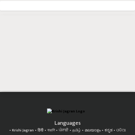
Languages
Krishi Jagran
हिंदी
বাঙালি
ਪੰਜਾਬੀ
தமிழ்
മലയാളം
ಕನ್ನಡ
ଓଡିଆ