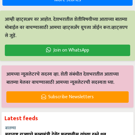
आम्ही व्हाट्सअप वर आहोत. देशभरातील शेतीविषयीच्या आताच्या बातम्या
मोबाईल वर वाचण्यासाठी आमचा व्हाट्सअँप ग्रुपला जॉईन करा.व्हाट्सएप
से जुड़ें.
Join on WhatsApp
आमच्या न्यूसलेटरचे सदस्य व्हा. शेती संबंधीत देशभरातील आताच्या
बातम्या मेलवर वाचण्यासाठी आमच्या न्यूसलेटरची सदस्यता घ्या.
Subscribe Newsletters
Latest feeds
बातम्या
महाराष्ट्र राज्याचे मुख्यमंत्री देवेंद्र फडणवीस यांच्या हस्ते ध्रुव