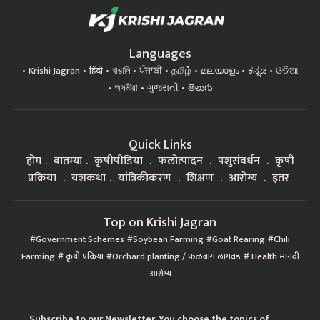
Languages
Krishi Jagran
हिंदी
বাঙালি
ਪੰਜਾਬੀ
தமிழ்
മലയാളം
ಕನ್ನಡ
ଓଡିଆ
অসমীয়া
ગુજરાતી
తెలుగు
Quick Links
होम
बातम्या
कृषीपीडिया
फलोत्पादन
पशुसंवर्धन
कृषी
प्रक्रिया
यशकथा
यांत्रिकीकरण
शिक्षण
आरोग्य
इतर
Top on Krishi Jagran
Government Schemes
Soybean Farming
Goat Rearing
Chili
Farming
कृषी प्रक्रिया
Orchard planting / फळबाग लागवड
Health मानवी
आरोग्य
Subscribe to our Newsletter. You choose the topics of