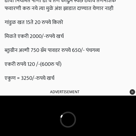
द्यावा नियमित पाणी द्या वे तण काढुन स्वछ ठेवावे तणनाशक
फवारणी करु नये त्या मुळे अंश झाडात दाण्यात येणार नाही
गांडुळ खत 15ते 20 रुपये किलो
मिळते एकरी 2000/-रुपये खर्च
ब्लुग्रीन अल्गी 750 ग्रॅम पावडर रुपये 650/- पंचगव्य
एकरी रुपये 120 /-(600रु पाॅ)
एकुण = 3250/-रुपये खर्च
ADVERTISEMENT