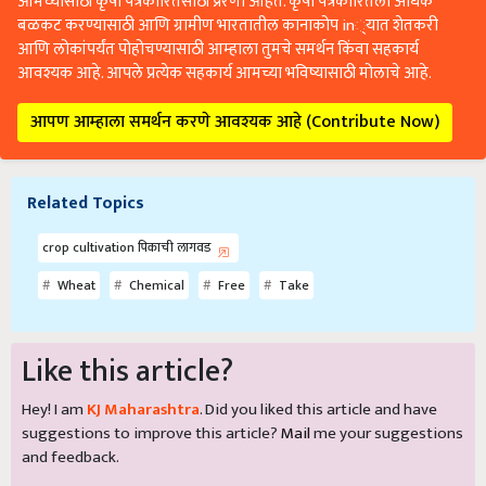
आमच्यासाठी कृषी पत्रकारितेसाठी प्रेरणा आहेत. कृषी पत्रकारितेला अधिक
बळकट करण्यासाठी आणि ग्रामीण भारतातील कानाकोप in्यात शेतकरी
आणि लोकांपर्यंत पोहोचण्यासाठी आम्हाला तुमचे समर्थन किंवा सहकार्य
आवश्यक आहे. आपले प्रत्येक सहकार्य आमच्या भविष्यासाठी मोलाचे आहे.
आपण आम्हाला समर्थन करणे आवश्यक आहे (Contribute Now)
Related Topics
crop cultivation पिकाची लागवड
Wheat
Chemical
Free
Take
Like this article?
Hey! I am
KJ Maharashtra
. Did you liked this article and have
suggestions to improve this article?
Mail
me your suggestions
and feedback.