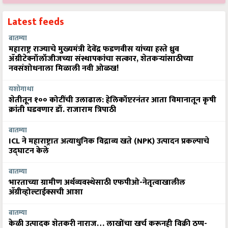
Latest feeds
बातम्या
महाराष्ट्र राज्याचे मुख्यमंत्री देवेंद्र फडणवीस यांच्या हस्ते ध्रुव
ॲग्रीटेक्नॉलॉजीजच्या संस्थापकांचा सत्कार, शेतकऱ्यांसाठीच्या
नवसंशोधनाला मिळाली नवी ओळख!
यशोगाथा
शेतीतून १०० कोटींची उलाढाल: हेलिकॉप्टरनंतर आता विमानातून कृषी
क्रांती घडवणार डॉ. राजाराम त्रिपाठी
बातम्या
ICL ने महाराष्ट्रात अत्याधुनिक विद्राव्य खते (NPK) उत्पादन प्रकल्पाचे
उद्घाटन केले
बातम्या
भारताच्या ग्रामीण अर्थव्यवस्थेसाठी एफपीओ-नेतृत्वाखालील
अ‍ॅग्रीव्होल्टाईक्सची आशा
बातम्या
केळी उत्पादक शेतकरी नाराज… लाखोंचा खर्च करूनही विक्री ठप्प-