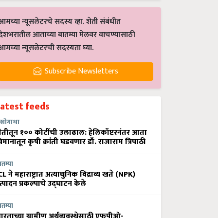
आमच्या न्यूसलेटरचे सदस्य व्हा. शेती संबंधीत
देशभरातील आताच्या बातम्या मेलवर वाचण्यासाठी
आमच्या न्यूसलेटरची सदस्यता घ्या.
Subscribe Newsletters
Latest feeds
शोगाथा
ेतीतून १०० कोटींची उलाढाल: हेलिकॉप्टरनंतर आता
िमानातून कृषी क्रांती घडवणार डॉ. राजाराम त्रिपाठी
ातम्या
CL ने महाराष्ट्रात अत्याधुनिक विद्राव्य खते (NPK)
त्पादन प्रकल्पाचे उद्घाटन केले
ातम्या
ारताच्या ग्रामीण अर्थव्यवस्थेसाठी एफपीओ-