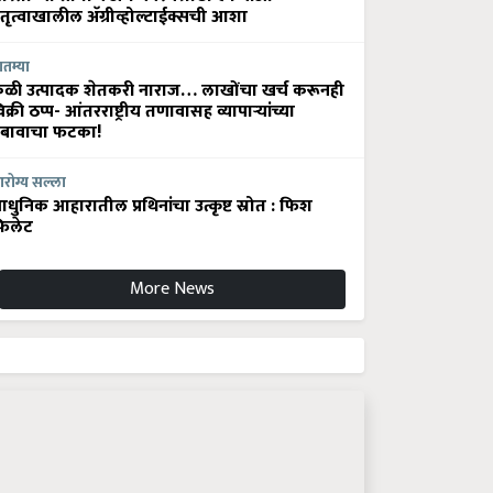
ेतृत्वाखालील अ‍ॅग्रीव्होल्टाईक्सची आशा
ातम्या
ेळी उत्पादक शेतकरी नाराज… लाखोंचा खर्च करूनही
िक्री ठप्प- आंतरराष्ट्रीय तणावासह व्यापाऱ्यांच्या
बावाचा फटका!
रोग्य सल्ला
धुनिक आहारातील प्रथिनांचा उत्कृष्ट स्रोत : फिश
िलेट
More News