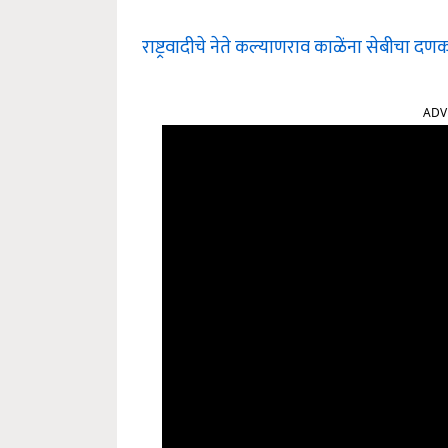
राष्ट्रवादीचे नेते कल्याणराव काळेंना सेबीचा द
ADV