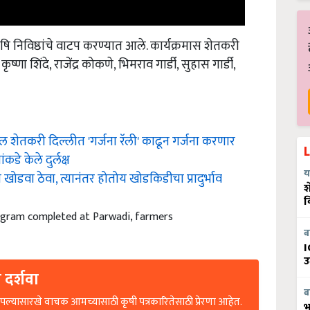
ि निविष्ठांचे वाटप करण्यात आले. कार्यक्रमास शेतकरी
ा शिंदे, राजेंद्र कोकणे, भिमराव गार्डी, सुहास गार्डी,
ील शेतकरी दिल्लीत 'गर्जना रॅली' काढून गर्जना करणार
डे केले दुर्लक्ष
च खोडवा ठेवा, त्यानंतर होतोय खोडकिडीचा प्रादुर्भाव
य
श
व
ogram completed at Parwadi, farmers
ब
I
उ
 दर्शवा
ब
ल्यासारखे वाचक आमच्यासाठी कृषी पत्रकारितेसाठी प्रेरणा आहेत.
भ