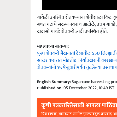
यावेळी उपस्थित शेतक-यांना शेतीशाळा किट, कृष
बचत गटाचे सदस्य नवनाथ आटोळे, उत्तम गावडे, कृष्ण
दादासो गावडे शेतकरी आदी उपस्थित होते.
महत्वाच्या बातम्या;
पुन्हा शेतकरी मैदानात! देशातील 550 जिल्ह्यांत
साखर करारात मोडतोड, निर्यातदारांनी कारखान्यांक
शेतकऱ्यांनो १५ फेब्रुवारीपर्यंत तुटलेल्या उसाचा
English Summary:
Sugarcane harvesting pr
Published on:
05 December 2022, 10:49 IST
कृषी पत्रकारितेसाठी आपला पाठिंबा
प्रिय वाचक, आमच्यात सामील झाल्याबद्दल धन्यवाद. आप