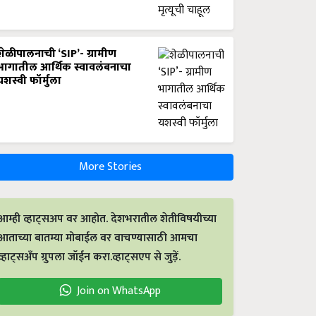
शेळीपालनाची ‘SIP’- ग्रामीण
भागातील आर्थिक स्वावलंबनाचा
यशस्वी फॉर्मुला
More Stories
आम्ही व्हाट्सअप वर आहोत. देशभरातील शेतीविषयीच्या
आताच्या बातम्या मोबाईल वर वाचण्यासाठी आमचा
व्हाट्सअँप ग्रुपला जॉईन करा.व्हाट्सएप से जुड़ें.
Join on WhatsApp