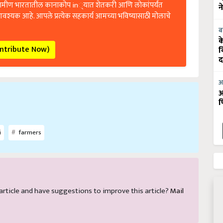
रामीण भारतातील कानाकोप in्यात शेतकरी आणि लोकांपर्यंत
न
आवश्यक आहे. आपले प्रत्येक सहकार्य आमच्या भविष्यासाठी मोलाचे
ब
क
ontribute Now)
व
द
आ
आ
फ
i
farmers
s article and have suggestions to improve this article?
Mail