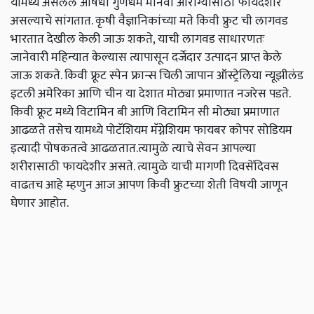
यामध्ये असलेले औषधी गुणधर्म मानवी आरोग्यासाठी फायदेशीर
असल्याचे सांगतात. कृषी वैज्ञानिकांच्या मते किवी फ्रुट ची लागवड
भारतात देखील केली जाऊ शकते, याची लागवड साधारणतः
जानेवारी महिन्यात केल्यास त्यापासून दर्जेदार उत्पादन प्राप्त केले
जाऊ शकते. किवी फ्रूट स्पेन फ्रान्स चिली जापान ऑस्ट्रेलिया न्यूझीलंड
इटली अमेरिका आणि चीन या देशात मोठ्या प्रमाणात नजरेस पडते.
किवी फ्रूट मध्ये विटामिन बी आणि विटामिन सी मोठ्या प्रमाणात
आढळते तसेच यामध्ये पोटॅशियम मॅग्नेशियम फायबर कोपर सोडियम
इत्यादी पोषकतत्वे आढळतात.त्यामुळे त्याचे सेवन आपल्या
शरीरासाठी फायदेशीर असते. त्यामुळे याची मागणी दिवसेंदिवस
वाढतच आहे म्हणुन आज आपण किवी फ्रुटच्या शेती विषयी जाणून
घेणार आहोत.