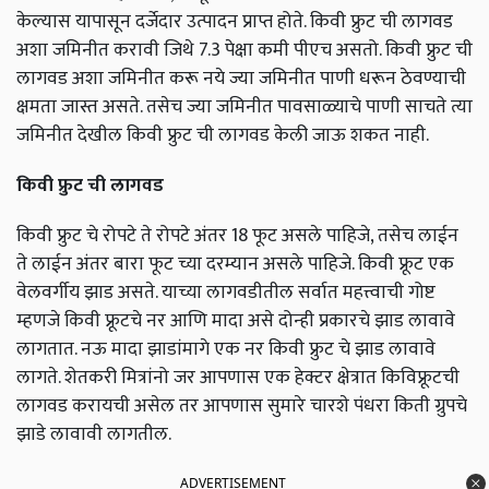
केल्यास यापासून दर्जेदार उत्पादन प्राप्त होते. किवी फ्रुट ची लागवड
अशा जमिनीत करावी जिथे 7.3 पेक्षा कमी पीएच असतो. किवी फ्रुट ची
लागवड अशा जमिनीत करू नये ज्या जमिनीत पाणी धरून ठेवण्याची
क्षमता जास्त असते. तसेच ज्या जमिनीत पावसाळ्याचे पाणी साचते त्या
जमिनीत देखील किवी फ्रुट ची लागवड केली जाऊ शकत नाही.
किवी फ्रुट ची लागवड
किवी फ्रुट चे रोपटे ते रोपटे अंतर 18 फूट असले पाहिजे, तसेच लाईन
ते लाईन अंतर बारा फूट च्या दरम्यान असले पाहिजे. किवी फ्रूट एक
वेलवर्गीय झाड असते. याच्या लागवडीतील सर्वात महत्त्वाची गोष्ट
म्हणजे किवी फ्रूटचे नर आणि मादा असे दोन्ही प्रकारचे झाड लावावे
लागतात. नऊ मादा झाडांमागे एक नर किवी फ्रुट चे झाड लावावे
लागते. शेतकरी मित्रांनो जर आपणास एक हेक्टर क्षेत्रात किविफ्रूटची
लागवड करायची असेल तर आपणास सुमारे चारशे पंधरा किती ग्रुपचे
झाडे लावावी लागतील.
ADVERTISEMENT