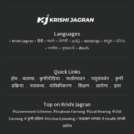
Languages
Krishi Jagran
हिंदी
বাঙালি
ਪੰਜਾਬੀ
தமிழ்
മലയാളം
ಕನ್ನಡ
ଓଡିଆ
অসমীয়া
ગુજરાતી
తెలుగు
Quick Links
होम
बातम्या
कृषीपीडिया
फलोत्पादन
पशुसंवर्धन
कृषी
प्रक्रिया
यशकथा
यांत्रिकीकरण
शिक्षण
आरोग्य
इतर
Top on Krishi Jagran
Government Schemes
Soybean Farming
Goat Rearing
Chili
Farming
कृषी प्रक्रिया
Orchard planting / फळबाग लागवड
Health मानवी
आरोग्य