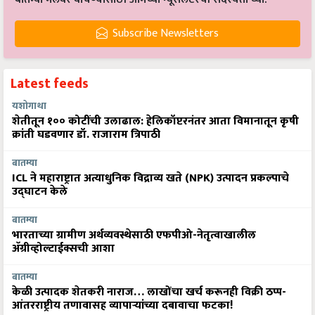
Subscribe Newsletters
Latest feeds
यशोगाथा
शेतीतून १०० कोटींची उलाढाल: हेलिकॉप्टरनंतर आता विमानातून कृषी
क्रांती घडवणार डॉ. राजाराम त्रिपाठी
बातम्या
ICL ने महाराष्ट्रात अत्याधुनिक विद्राव्य खते (NPK) उत्पादन प्रकल्पाचे
उद्घाटन केले
बातम्या
भारताच्या ग्रामीण अर्थव्यवस्थेसाठी एफपीओ-नेतृत्वाखालील
अ‍ॅग्रीव्होल्टाईक्सची आशा
बातम्या
केळी उत्पादक शेतकरी नाराज… लाखोंचा खर्च करूनही विक्री ठप्प-
आंतरराष्ट्रीय तणावासह व्यापाऱ्यांच्या दबावाचा फटका!