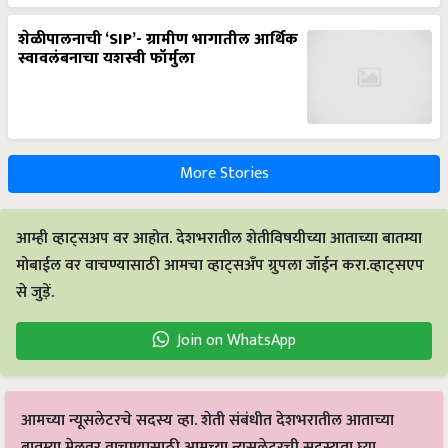
शेळीपालनाची ‘SIP’- ग्रामीण भागातील आर्थिक
स्वावलंबनाचा यशस्वी फॉर्मुला
More Stories
आम्ही व्हाट्सअप वर आहोत. देशभरातील शेतीविषयीच्या आताच्या बातम्या
मोबाईल वर वाचण्यासाठी आमचा व्हाट्सअँप ग्रुपला जॉईन करा.व्हाट्सएप
से जुड़ें.
Join on WhatsApp
आमच्या न्यूसलेटरचे सदस्य व्हा. शेती संबंधीत देशभरातील आताच्या
बातम्या मेलवर वाचण्यासाठी आमच्या न्यूसलेटरची सदस्यता घ्या.