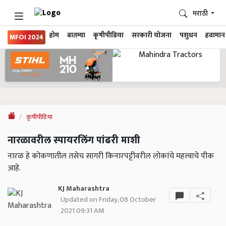
मराठी
होम
बातम्या
कृषीपीडिया
सरकारी योजना
पशुधन
हवामान
MFOI 2024
कृषीपीडिया
नारळावरील स्पायरलिंग पांढरी माशी
नारळ हे कोकणातील तसेच सागरी किनारपट्टीवरील लोकांचे महत्त्वाचे पीक
आहे.
KJ Maharashtra
Updated on Friday, 08 October
2021 09:31 AM