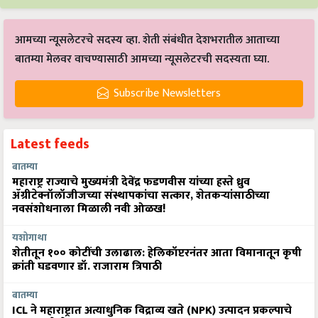
आमच्या न्यूसलेटरचे सदस्य व्हा. शेती संबंधीत देशभरातील आताच्या
बातम्या मेलवर वाचण्यासाठी आमच्या न्यूसलेटरची सदस्यता घ्या.
Subscribe Newsletters
Latest feeds
बातम्या
महाराष्ट्र राज्याचे मुख्यमंत्री देवेंद्र फडणवीस यांच्या हस्ते ध्रुव
ॲग्रीटेक्नॉलॉजीजच्या संस्थापकांचा सत्कार, शेतकऱ्यांसाठीच्या
नवसंशोधनाला मिळाली नवी ओळख!
यशोगाथा
शेतीतून १०० कोटींची उलाढाल: हेलिकॉप्टरनंतर आता विमानातून कृषी
क्रांती घडवणार डॉ. राजाराम त्रिपाठी
बातम्या
ICL ने महाराष्ट्रात अत्याधुनिक विद्राव्य खते (NPK) उत्पादन प्रकल्पाचे