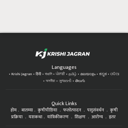
Languages
Krishi Jagran
हिंदी
বাঙালি
ਪੰਜਾਬੀ
தமிழ்
മലയാളം
ಕನ್ನಡ
ଓଡିଆ
অসমীয়া
ગુજરાતી
తెలుగు
Quick Links
होम
बातम्या
कृषीपीडिया
फलोत्पादन
पशुसंवर्धन
कृषी
प्रक्रिया
यशकथा
यांत्रिकीकरण
शिक्षण
आरोग्य
इतर