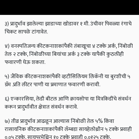
३) प्रादुर्भाव झालेल्या झाडाच्या खोडावर १ मी. उंचीवर पिवळ्या रंगाचे
चिकट सापळे टांगावेत.
४) वनस्पतिजन्य कीटकनाशकांपैकी तंबाखूचा ४ टक्के अर्क, निंबोळी
तेल २ टक्के, निंबोळीच्या बियांचा अर्क ३ टक्के यापैकी कुठलीही
फवारणी घेऊ शकता.
५) जैविक कीटकनाशकांपैकी व्हटींसिलियम लिकॅनी या बुरशीची ५
ग्रॅम .प्रति लीटर पाणी या प्रमाणात फवारणी करावी.
६) एन्कारसिया, लेडी बीटल आणि क्रायसोपा या मित्रकिडींचे संवर्धन
करून प्रादुर्भावीत क्षेत्रात संवर्धन करावे.
७) तीव्र प्रादुर्भाव आढळून आल्यास निंबोळी तेल ५% किंवा
रासायनिक कीटकनाशकांपैकी लॅम्बडा सायहेलोथ्रीन ५ टक्के प्रवाही
०.०५ टक्के, सायपरमेथ्रिन १० टक्के प्रवाही ०.०१२५ टक्के,