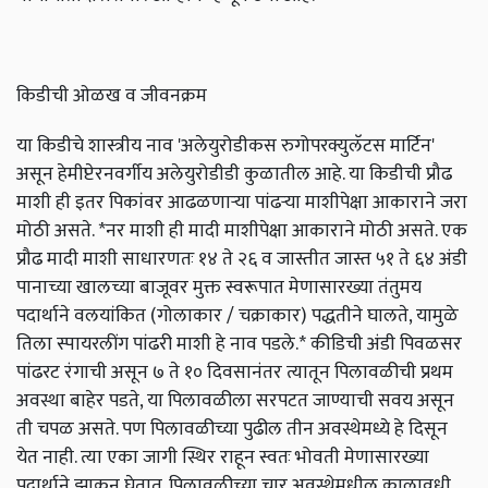
किडीची ओळख व जीवनक्रम
या किडीचे शास्त्रीय नाव 'अलेयुरोडीकस रुगोपरक्युलॅटस मार्टिन'
असून हेमीप्टेरनवर्गीय अलेयुरोडीडी कुळातील आहे. या किडीची प्रौढ
माशी ही इतर पिकांवर आढळणाऱ्या पांढऱ्या माशीपेक्षा आकाराने जरा
मोठी असते. *नर माशी ही मादी माशीपेक्षा आकाराने मोठी असते. एक
प्रौढ मादी माशी साधारणतः १४ ते २६ व जास्तीत जास्त ५१ ते ६४ अंडी
पानाच्या खालच्या बाजूवर मुक्त स्वरूपात मेणासारख्या तंतुमय
पदार्थाने वलयांकित (गोलाकार / चक्राकार) पद्धतीने घालते, यामुळे
तिला स्पायरलींग पांढरी माशी हे नाव पडले.* कीडिची अंडी पिवळसर
पांढरट रंगाची असून ७ ते १० दिवसानंतर त्यातून पिलावळीची प्रथम
अवस्था बाहेर पडते, या पिलावळीला सरपटत जाण्याची सवय असून
ती चपळ असते. पण पिलावळीच्या पुढील तीन अवस्थेमध्ये हे दिसून
येत नाही. त्या एका जागी स्थिर राहून स्वतः भोवती मेणासारख्या
पदार्थाने झाकून घेतात. पिलावळीच्या चार अवस्थेमधील कालावधी