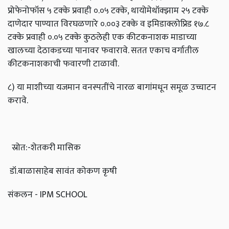
प्रोफेनोफॉस ५ टक्के प्रवाही ०.०५ टक्के, थायोमेथॉक्झाम २५ टक्के
दाणेदार पाण्यात विरघळणारे ०.००३ टक्के व इमिडाक्लोप्रिड १७.८
टक्के प्रवाही ०.०५ टक्के कुठलेही एक कीटकनाशक माडाच्या
खालच्या देठाकडच्या पानावर फवारावे. सतत एकाच वर्गातील
कीटकनाशकाची फवारणी टाळावी.
८) या माशीच्या यजमान वनस्पतींचे नारळ बागांमधून समूळ उच्चाटन
करावे.
स्रोत:-शेतकरी मासिक
डॉ.बाळासाहेब सावंत कोकण कृषी
संकलन - IPM SCHOOL