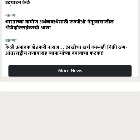
उद्घाटन केले
बातम्या
भारताच्या ग्रामीण अर्थव्यवस्थेसाठी एफपीओ-नेतृत्वाखालील
अ‍ॅग्रीव्होल्टाईक्सची आशा
बातम्या
केळी उत्पादक शेतकरी नाराज… लाखोंचा खर्च करूनही विक्री ठप्प-
आंतरराष्ट्रीय तणावासह व्यापाऱ्यांच्या दबावाचा फटका!
More News