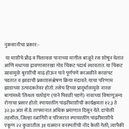
नुकसानीचा प्रकार:-
या माशीचे प्रौढ व पिलावळ पानाच्या मागील बाजूने रस शोषून घेतात
आणि मधाच्या द्रावणासारखा गोड चिकट पदार्थ स्थावतात. या चिकट
स्रावामुळे बुरशींची वाढ होऊन पाने पूर्णपणे काजळीने काळपट
पडतात व झाडाची प्रकाशसंश्लेषण क्रिया मंदावते. याचा परिणाम
झाडाच्या उत्पादकतेवर होतो. तसेच हिच्या प्रादुर्भावामुळे नारळ
बागांमध्ये 'लिथल यलोइंग' (पाने पिवळी पडणे) नावाच्या विषाणूजन्य
रोगाचा प्रसार होतो. स्पायरलींग पांढरीमाशीची कार्यक्षमता १२.३ ते
३२.३० अंश सें.ग्रे. तापमानात अधिक प्रमाणात दिसून येते. दापोली
तहसील, जिल्हा रत्नागिरी व परिसरात स्पायरलींग पांढरीमाशीचे
एकूण २२ कुळातील ३१ यजमान वनस्पतींची नोंद केली गेली, त्यापैकी