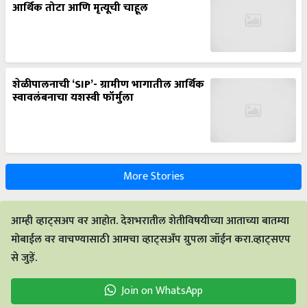
आर्थिक तोटा आणि मृत्यूची चाहूल
शेळीपालनाची ‘SIP’- ग्रामीण भागातील आर्थिक
स्वावलंबनाचा यशस्वी फॉर्मुला
More Stories
आम्ही व्हाट्सअप वर आहोत. देशभरातील शेतीविषयीच्या आताच्या बातम्या
मोबाईल वर वाचण्यासाठी आमचा व्हाट्सअँप ग्रुपला जॉईन करा.व्हाट्सएप
से जुड़ें.
Join on WhatsApp