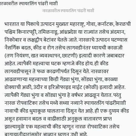
नारळावरील स्पायरलिंग पांढरी माशी
भारतात या पिकाचे उत्पादन मुख्यतः महाराष्ट्र, गोवा, कर्नाटक, केरळची
पश्चिम किनारपट्टी, तमिळनाडू, आंध्रप्रदेश या राज्यांत तसेच अंदमान,
निकोबार व लक्षद्वीप बेटांवर घेतले जाते. नारळाचे उत्पादन घटण्यास
नैसर्गिक बदल, कीड व रोग तसेच लागवडीनंतर घ्यायची काळजी
(तण नियंत्रण, खत व्यवस्थापन, छाटणी) इत्यादी कारणे जबाबदार
आहेत. त्यापैकी महत्त्वाचा घटक म्हणजे कीड होय. ही कीड
लागवडीपासून ते फळ काढणीपर्यंत दिसून येते. नारळावर
आढळणाऱ्या महत्त्वाच्या किडी गेंड्या भुंगा, सोंड्या भुंगा, काळ्या
डोक्याची अळी, उंदीर व इरिओफाइड माईट (कोळी) इत्यादी आहेत.
त्यापैकी गेंड्या भुंगा व सोंड्या भुंगा हे वर्षभर आढळून येतात. परंतु
नारळ रोपवाटिका तसेच मध्ये सध्या नव्याने स्पायरलींग पांढरीमाशी
नावाची कीड धुमाकूळ घालताना दिसून येत आहे. ही एक दुय्यम कीड
असून हवामान बदल व वाढीसाठी अनुकूल वातावरण प्राप्त
झाल्यामुळे एक महत्त्वाची कीड म्हणून नारळ रोपवाटिका तसेच
बागायातीदारांसमोर आव्हान म्हणून उभी आहे.