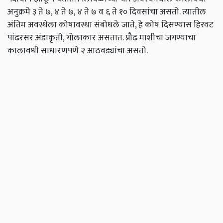
अनुक्रमे ३ ते ७, ४ ते ७, ४ ते ७ व ६ ते १० दिवसांचा असतो. त्यातील
अंतिम अवस्थेला कोषावस्था संबोधले जाते, हे कोष दिसण्यास हिरवट
पांढरसर अंडाकृती, गोलाकार असतात. प्रौढ माशीचा जगण्याचा
कालावधी साधारणपणे २ आठवड्यांचा असतो.