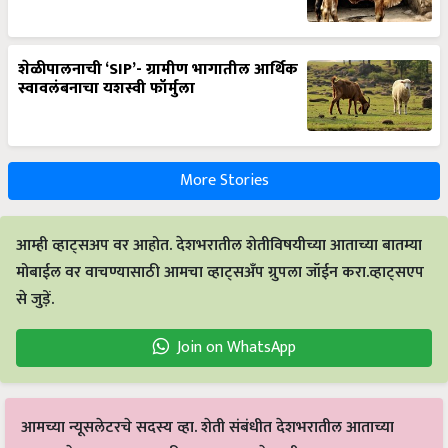
शेळीपालनाची ‘SIP’- ग्रामीण भागातील आर्थिक
स्वावलंबनाचा यशस्वी फॉर्मुला
More Stories
आम्ही व्हाट्सअप वर आहोत. देशभरातील शेतीविषयीच्या आताच्या बातम्या
मोबाईल वर वाचण्यासाठी आमचा व्हाट्सअँप ग्रुपला जॉईन करा.व्हाट्सएप
से जुड़ें.
Join on WhatsApp
आमच्या न्यूसलेटरचे सदस्य व्हा. शेती संबंधीत देशभरातील आताच्या