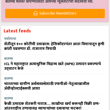
बातम्या मेलवर वाचण्यासाठी आमच्या न्यूसलेटरची सदस्यता घ्या.
Subscribe Newsletters
Latest feeds
यशोगाथा
शेतीतून १०० कोटींची उलाढाल: हेलिकॉप्टरनंतर आता विमानातून कृषी
क्रांती घडवणार डॉ. राजाराम त्रिपाठी
बातम्या
ICL ने महाराष्ट्रात अत्याधुनिक विद्राव्य खते (NPK) उत्पादन प्रकल्पाचे
उद्घाटन केले
बातम्या
भारताच्या ग्रामीण अर्थव्यवस्थेसाठी एफपीओ-नेतृत्वाखालील
अ‍ॅग्रीव्होल्टाईक्सची आशा
बातम्या
केळी उत्पादक शेतकरी नाराज… लाखोंचा खर्च करूनही विक्री ठप्प-
आंतरराष्ट्रीय तणावासह व्यापाऱ्यांच्या दबावाचा फटका!