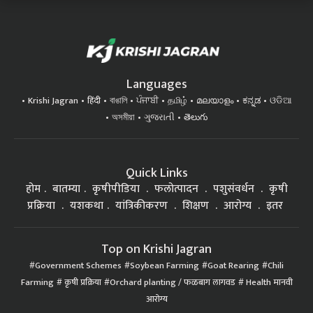
Languages
Krishi Jagran
हिंदी
বাঙালি
ਪੰਜਾਬੀ
தமிழ்
മലയാളം
ಕನ್ನಡ
ଓଡିଆ
অসমীয়া
ગુજરાતી
తెలుగు
Quick Links
होम
बातम्या
कृषीपीडिया
फलोत्पादन
पशुसंवर्धन
कृषी
प्रक्रिया
यशकथा
यांत्रिकीकरण
शिक्षण
आरोग्य
इतर
Top on Krishi Jagran
Government Schemes
Soybean Farming
Goat Rearing
Chili
Farming
कृषी प्रक्रिया
Orchard planting / फळबाग लागवड
Health मानवी
आरोग्य