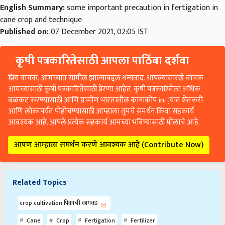
English Summary:
some important precaution in fertigation in
cane crop and technique
Published on:
07 December 2021, 02:05 IST
कृषी पत्रकारितेसाठी आपला पाठिंबा दर्शवा
प्रिय वाचक, आमच्यात सामील झाल्याबद्दल धन्यवाद. आपल्यासारखे वाचक
आमच्यासाठी कृषी पत्रकारितेसाठी प्रेरणा आहेत. कृषी पत्रकारितेला अधिक
बळकट करण्यासाठी आणि ग्रामीण भारतातील कानाकोप in्यात शेतकरी
आणि लोकांपर्यंत पोहोचण्यासाठी आम्हाला तुमचे समर्थन किंवा सहकार्य
आवश्यक आहे. आपले प्रत्येक सहकार्य आमच्या भविष्यासाठी मोलाचे आहे.
आपण आम्हाला समर्थन करणे आवश्यक आहे (Contribute Now)
Related Topics
crop cultivation पिकाची लागवड
Cane
Crop
Fertigation
Fertilizer