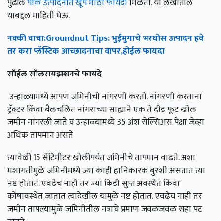
पुढील
पीक उत्पादनात खूप मोठा फायदा
मिळतो. या लेखातील
याबद्दल माहिती घेऊ.
नक्की
वाचा
:Groundnut Tips:
भुईमुगाचे
भरघोस
उत्पादन
हवे
तर
करा
प्लॅस्टिक
आच्छादनाचा
वापर
,
होईल
फायदा
सॉईल
सॉलरायझशनचे
फायदे
उन्हाळ्यामध्ये आपण जमिनीची नांगरणी करतो. नांगरणी करताना
ट्रॅक्टर किंवा बैलचलित नांगराच्या साह्याने एक ते दीड फूट खोल
जमीन नांगरली जाते व उन्हाळ्यामध्ये 35 अंश सेल्सिअस पेक्षा जेव्हा
अधिक तापमान असते
त्यावेळी 15 सेंटिमीटर खोलीपर्यंत जमिनीचे तापमान वाढते. अशा
मशागतीमुळे जमिनीमध्ये ज्या काही हानिकारक बुरशी असतात त्या
नष्ट होतात. एवढेच नाही तर ज्या किडी सुप्त अवस्थेत किंवा
कोषावस्थेत जातात त्यादेखील यामुळे नष्ट होतात. एवढेच नाही तर
जमीन तापल्यामुळे जमिनीतील नत्राचे प्रमाण जवळजवळ सहा पट