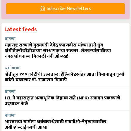
Subscribe Newsletters
Latest feeds
बातम्या
महाराष्ट्र राज्याचे मुख्यमंत्री देवेंद्र फडणवीस यांच्या हस्ते ध्रुव
ॲग्रीटेक्नॉलॉजीजच्या संस्थापकांचा सत्कार, शेतकऱ्यांसाठीच्या
नवसंशोधनाला मिळाली नवी ओळख!
यशोगाथा
शेतीतून १०० कोटींची उलाढाल: हेलिकॉप्टरनंतर आता विमानातून कृषी
क्रांती घडवणार डॉ. राजाराम त्रिपाठी
बातम्या
ICL ने महाराष्ट्रात अत्याधुनिक विद्राव्य खते (NPK) उत्पादन प्रकल्पाचे
उद्घाटन केले
बातम्या
भारताच्या ग्रामीण अर्थव्यवस्थेसाठी एफपीओ-नेतृत्वाखालील
अ‍ॅग्रीव्होल्टाईक्सची आशा