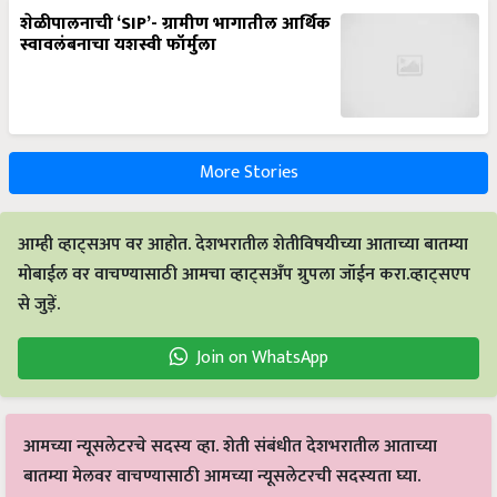
शेळीपालनाची ‘SIP’- ग्रामीण भागातील आर्थिक
स्वावलंबनाचा यशस्वी फॉर्मुला
More Stories
आम्ही व्हाट्सअप वर आहोत. देशभरातील शेतीविषयीच्या आताच्या बातम्या
मोबाईल वर वाचण्यासाठी आमचा व्हाट्सअँप ग्रुपला जॉईन करा.व्हाट्सएप
से जुड़ें.
Join on WhatsApp
आमच्या न्यूसलेटरचे सदस्य व्हा. शेती संबंधीत देशभरातील आताच्या
बातम्या मेलवर वाचण्यासाठी आमच्या न्यूसलेटरची सदस्यता घ्या.