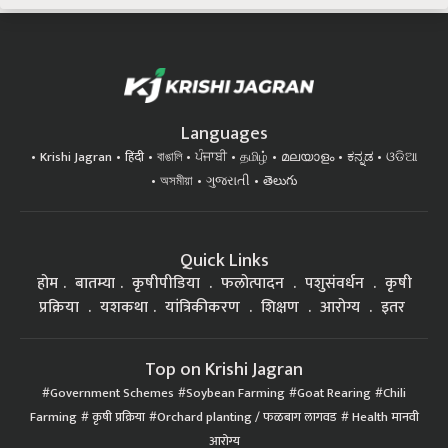
Languages
Krishi Jagran
हिंदी
বাঙালি
ਪੰਜਾਬੀ
தமிழ்
മലയാളം
ಕನ್ನಡ
ଓଡିଆ
অসমীয়া
ગુજરાતી
తెలుగు
Quick Links
होम
बातम्या
कृषीपीडिया
फलोत्पादन
पशुसंवर्धन
कृषी
प्रक्रिया
यशकथा
यांत्रिकीकरण
शिक्षण
आरोग्य
इतर
Top on Krishi Jagran
Government Schemes
Soybean Farming
Goat Rearing
Chili
Farming
कृषी प्रक्रिया
Orchard planting / फळबाग लागवड
Health मानवी
आरोग्य