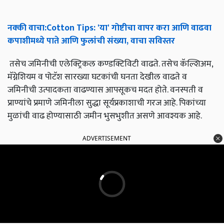
नक्की
वाचा
:Cotton Tips: '
या
'
गोष्टीचा
वापर
करा
आणि
वाढवा
कपाशीमध्ये
पाते
आणि
फुलांची
संख्या
,
वाचा
सविस्तर
तसेच जमिनीची एलेक्ट्रिकल कण्डक्टिविटी वाढते. तसेच कॅल्शिअम,
मॅग्नेशियम व पोटॅश सारख्या घटकांची घनता देखील वाढते व
जमिनीची उत्पादकता वाढण्यास आपसूकच मदत होते. वनस्पती व
प्राण्यांचे प्रमाणे जमिनीला सुद्धा सूर्यप्रकाशाची गरज आहे. पिकांच्या
मुळांची वाढ होण्यासाठी जमीन भुसभुशीत असणे आवश्यक आहे.
ADVERTISEMENT