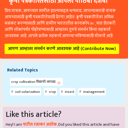
कृषी पत्रकारितेसाठी आपला पाठिंबा दर्शवा
प्रिय वाचक, आमच्यात सामील झाल्याबद्दल धन्यवाद. आपल्यासारखे वाचक
आमच्यासाठी कृषी पत्रकारितेसाठी प्रेरणा आहेत. कृषी पत्रकारितेला अधिक
बळकट करण्यासाठी आणि ग्रामीण भारतातील कानाकोप in्यात शेतकरी
आणि लोकांपर्यंत पोहोचण्यासाठी आम्हाला तुमचे समर्थन किंवा सहकार्य
आवश्यक आहे. आपले प्रत्येक सहकार्य आमच्या भविष्यासाठी मोलाचे आहे.
आपण आम्हाला समर्थन करणे आवश्यक आहे (Contribute Now)
Related Topics
crop cultivation पिकाची लागवड
soil solarization
crop
insect
management
Like this article?
Hey! I am
पाटील रत्नाकर अशोक
. Did you liked this article and have