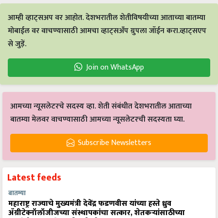
आम्ही व्हाट्सअप वर आहोत. देशभरातील शेतीविषयीच्या आताच्या बातम्या
मोबाईल वर वाचण्यासाठी आमचा व्हाट्सअँप ग्रुपला जॉईन करा.व्हाट्सएप
से जुड़ें.
Join on WhatsApp
आमच्या न्यूसलेटरचे सदस्य व्हा. शेती संबंधीत देशभरातील आताच्या
बातम्या मेलवर वाचण्यासाठी आमच्या न्यूसलेटरची सदस्यता घ्या.
Subscribe Newsletters
Latest feeds
बातम्या
महाराष्ट्र राज्याचे मुख्यमंत्री देवेंद्र फडणवीस यांच्या हस्ते ध्रुव
ॲग्रीटेक्नॉलॉजीजच्या संस्थापकांचा सत्कार, शेतकऱ्यांसाठीच्या