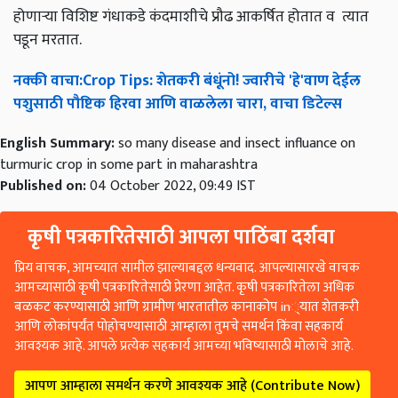
होणाऱ्या विशिष्ट गंधाकडे कंदमाशीचे प्रौढ आकर्षित होतात व त्यात
पडून मरतात.
नक्की
वाचा
:Crop Tips:
शेतकरी
बंधूंनो
!
ज्वारीचे
'
हे
'
वाण
देईल
पशुसाठी
पौष्टिक
हिरवा
आणि
वाळलेला
चारा
,
वाचा
डिटेल्स
English Summary:
so many disease and insect influance on
turmuric crop in some part in maharashtra
Published on:
04 October 2022, 09:49 IST
कृषी पत्रकारितेसाठी आपला पाठिंबा दर्शवा
प्रिय वाचक, आमच्यात सामील झाल्याबद्दल धन्यवाद. आपल्यासारखे वाचक
आमच्यासाठी कृषी पत्रकारितेसाठी प्रेरणा आहेत. कृषी पत्रकारितेला अधिक
बळकट करण्यासाठी आणि ग्रामीण भारतातील कानाकोप in्यात शेतकरी
आणि लोकांपर्यंत पोहोचण्यासाठी आम्हाला तुमचे समर्थन किंवा सहकार्य
आवश्यक आहे. आपले प्रत्येक सहकार्य आमच्या भविष्यासाठी मोलाचे आहे.
आपण आम्हाला समर्थन करणे आवश्यक आहे (Contribute Now)