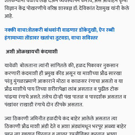
शेतकऱ्यांनी वेळीच लक्ष देऊन व्यवस्थापन करावे, असे आवाहन कृषी
विज्ञान केंद्र पोखरणीचे वरिष्ठ शास्त्रज्ञ डॉ. देविकांत देशमुख यांनी केले
आहे.
नक्की
वाचा
:
शेतकरी
बांधवांनी
वाढणार
डोकेदुखी
,
ऐन
रब्बी
हंगामाच्या
तोंडावर
खतांचा
तुटवडा
,
वाचा
सविस्तर
अशी
ओळखायची
कंदमाशी
यावेळी बोलताना त्यांनी सांगितले की, हळद पिकावर नुकसान
करणारी कंदमाशी ही प्रमुख कीड असून या माशीच्या प्रौढ सारखा
परंतु मुंगळाप्रमाणे आकाराने मोठा व काळसर रंगाचा असतो व या
प्रौढ माशीचे पाय तिच्या शरीरापेक्षा लांब असतात व पुढील टोक
पांढऱ्या रंगाचे असते. तसेच दोन्ही पंख पातळ व पारदर्शक असतात व
पंखांवर राखाडी रंगाचे दोन ठीपके असतात.
ज्या ठिकाणी जमिनीत हळदीचे कंद बाहेर आलेले असतात त्या
ठिकाणी प्रौढ माशी अंडी देते व अशा अंड्यांमधून भरपूर अळ्या बाहेर
पडून त्या गड्ड्यात शिरतात व त्यावर उपजीविका करतात. अश्या