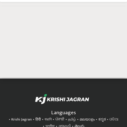
Languages
Krishi Jagran
हिंदी
বাঙালি
ਪੰਜਾਬੀ
தமிழ்
മലയാളം
ಕನ್ನಡ
ଓଡିଆ
অসমীয়া
ગુજરાતી
తెలుగు