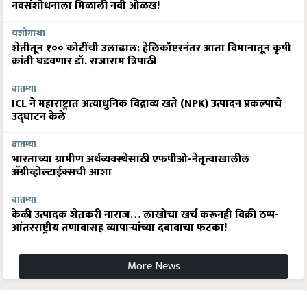
नवसंशोधनाला मिळाली नवी ओळख!
यशोगाथा
शेतीतून १०० कोटींची उलाढाल: हेलिकॉप्टरनंतर आता विमानातून कृषी
क्रांती घडवणार डॉ. राजाराम त्रिपाठी
बातम्या
ICL ने महाराष्ट्रात अत्याधुनिक विद्राव्य खते (NPK) उत्पादन प्रकल्पाचे
उद्घाटन केले
बातम्या
भारताच्या ग्रामीण अर्थव्यवस्थेसाठी एफपीओ-नेतृत्वाखालील
अ‍ॅग्रीव्होल्टाईक्सची आशा
बातम्या
केळी उत्पादक शेतकरी नाराज… लाखोंचा खर्च करूनही विक्री ठप्प-
आंतरराष्ट्रीय तणावासह व्यापाऱ्यांच्या दबावाचा फटका!
More News