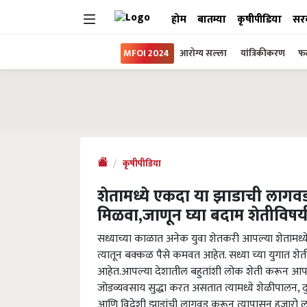
होम
बातम्या
कृषीपीडिया
सर
MFOI 2024
आरोग्य सल्ला
यांत्रिकीकरण
फल
कृषीपीडिया
शेतामध्ये एकदा या झाडाची लागवड
मिळवा,जाणून घ्या बदाम शेतीविषय
सध्याच्या काळात अनेक युवा शेतकरी आपल्या शेतामध्य
त्यातून बक्कळ पैसे कमवत आहेत. सध्या च्या युगात शे
आहेत.आपल्या देशातील बहुतांशी लोक शेती करून 
जोडव्यवसाय सुद्धा करत असतात त्यामध्ये शेळीपालन, दु
आणि विदेशी झाडांची लागवड करून त्यापासून हजारो ल