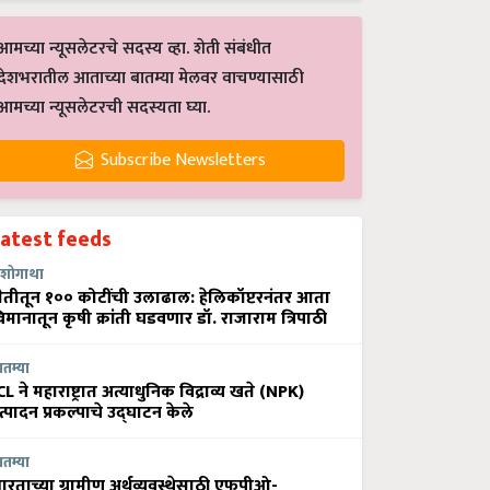
आमच्या न्यूसलेटरचे सदस्य व्हा. शेती संबंधीत
देशभरातील आताच्या बातम्या मेलवर वाचण्यासाठी
आमच्या न्यूसलेटरची सदस्यता घ्या.
Subscribe Newsletters
Latest feeds
शोगाथा
ेतीतून १०० कोटींची उलाढाल: हेलिकॉप्टरनंतर आता
िमानातून कृषी क्रांती घडवणार डॉ. राजाराम त्रिपाठी
ातम्या
CL ने महाराष्ट्रात अत्याधुनिक विद्राव्य खते (NPK)
त्पादन प्रकल्पाचे उद्घाटन केले
ातम्या
ारताच्या ग्रामीण अर्थव्यवस्थेसाठी एफपीओ-