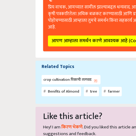
प्रिय वाचक, आमच्यात सामील झाल्याबद्दल धन्यवाद. आप
कृषी पत्रकारितेला अधिक बळकट करण्यासाठी आणि ग्
पोहोचण्यासाठी आम्हाला तुमचे समर्थन किंवा सहकार्य 
आहे.
आपण आम्हाला समर्थन करणे आवश्यक आहे (C
Related Topics
crop cultivation पिकाची लागवड
Benifits of Almond
tree
farmer
Like this article?
Hey! I am
किरण भेकणे
. Did you liked this article
suggestions and feedback.