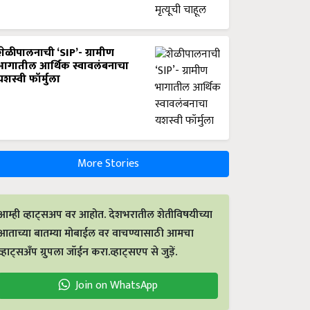
शेळीपालनाची ‘SIP’- ग्रामीण
भागातील आर्थिक स्वावलंबनाचा
यशस्वी फॉर्मुला
More Stories
आम्ही व्हाट्सअप वर आहोत. देशभरातील शेतीविषयीच्या
आताच्या बातम्या मोबाईल वर वाचण्यासाठी आमचा
व्हाट्सअँप ग्रुपला जॉईन करा.व्हाट्सएप से जुड़ें.
Join on WhatsApp