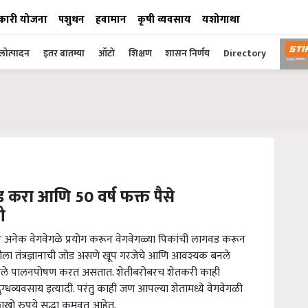
कारी योजना
पशुधन
हवामान
कृषी व्यवसाय
यशोगाथा
ोत्पादन
इतर बातम्या
ऑटो
शिक्षण
शासन निर्णय
Directory
 करा आणि 50 वर्ष फक्त पैसे
ी
े अनेक वेगवेगळे प्रयोग करून वेगवेगळ्या पिकांची लागवड करून
तीला तंत्रज्ञानाची जोड असणे खूप गरजेचे आणि आवश्यक बनले
आपले पालनपोषण करत असतात. शेतीबरोबरच शेतकरी काही
ग्धव्यवसाय इत्यादी. परंतु काही जण आपल्या शेतामध्ये वेगवेगळी
ाखो रुपये सुद्धा कमवत आहेत.