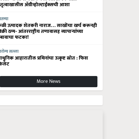
ेतृत्वाखालील अ‍ॅग्रीव्होल्टाईक्सची आशा
ातम्या
ेळी उत्पादक शेतकरी नाराज… लाखोंचा खर्च करूनही
िक्री ठप्प- आंतरराष्ट्रीय तणावासह व्यापाऱ्यांच्या
बावाचा फटका!
रोग्य सल्ला
धुनिक आहारातील प्रथिनांचा उत्कृष्ट स्रोत : फिश
िलेट
More News