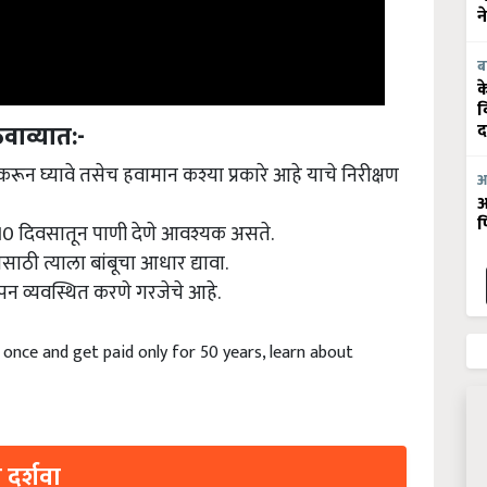
न
ब
क
व
ेवाव्यात:-
द
न घ्यावे तसेच हवामान कश्या प्रकारे आहे याचे निरीक्षण
आ
आ
 10 दिवसातून पाणी देणे आवश्यक असते.
फ
ासाठी त्याला बांबूचा आधार द्यावा.
न व्यवस्थित करणे गरजेचे आहे.
ld once and get paid only for 50 years, learn about
 दर्शवा