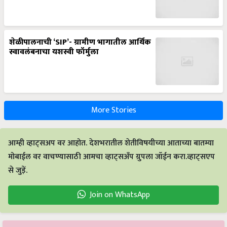
शेळीपालनाची ‘SIP’- ग्रामीण भागातील आर्थिक
स्वावलंबनाचा यशस्वी फॉर्मुला
More Stories
आम्ही व्हाट्सअप वर आहोत. देशभरातील शेतीविषयीच्या आताच्या बातम्या
मोबाईल वर वाचण्यासाठी आमचा व्हाट्सअँप ग्रुपला जॉईन करा.व्हाट्सएप
से जुड़ें.
Join on WhatsApp