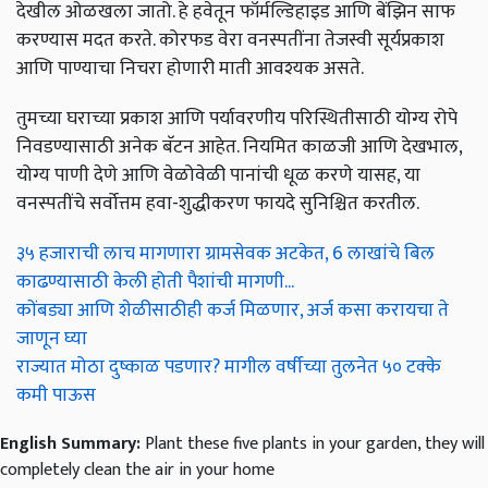
देखील ओळखला जातो. हे हवेतून फॉर्मल्डिहाइड आणि बेंझिन साफ ​​
करण्यास मदत करते. कोरफड वेरा वनस्पतींना तेजस्वी सूर्यप्रकाश
आणि पाण्याचा निचरा होणारी माती आवश्यक असते.
तुमच्या घराच्या प्रकाश आणि पर्यावरणीय परिस्थितीसाठी योग्य रोपे
निवडण्यासाठी अनेक बॅटन आहेत. नियमित काळजी आणि देखभाल,
योग्य पाणी देणे आणि वेळोवेळी पानांची धूळ करणे यासह, या
वनस्पतींचे सर्वोत्तम हवा-शुद्धीकरण फायदे सुनिश्चित करतील.
३५ हजाराची लाच मागणारा ग्रामसेवक अटकेत, 6 लाखांचे बिल
काढण्यासाठी केली होती पैशांची मागणी...
कोंबड्या आणि शेळीसाठीही कर्ज मिळणार, अर्ज कसा करायचा ते
जाणून घ्या
राज्यात मोठा दुष्काळ पडणार? मागील वर्षीच्या तुलनेत ५० टक्के
कमी पाऊस
English Summary:
Plant these five plants in your garden, they will
completely clean the air in your home