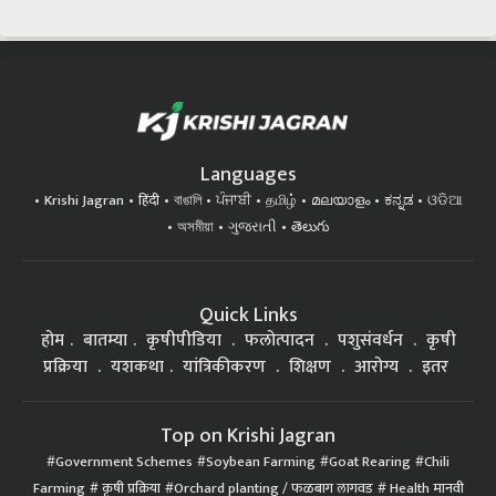
Languages
Krishi Jagran
हिंदी
বাঙালি
ਪੰਜਾਬੀ
தமிழ்
മലയാളം
ಕನ್ನಡ
ଓଡିଆ
অসমীয়া
ગુજરાતી
తెలుగు
Quick Links
होम
बातम्या
कृषीपीडिया
फलोत्पादन
पशुसंवर्धन
कृषी
प्रक्रिया
यशकथा
यांत्रिकीकरण
शिक्षण
आरोग्य
इतर
Top on Krishi Jagran
Government Schemes
Soybean Farming
Goat Rearing
Chili
Farming
कृषी प्रक्रिया
Orchard planting / फळबाग लागवड
Health मानवी