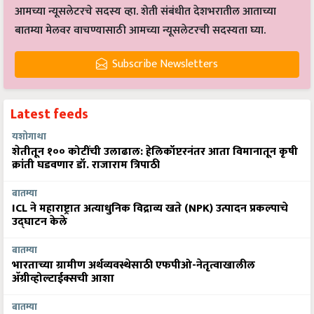
आमच्या न्यूसलेटरचे सदस्य व्हा. शेती संबंधीत देशभरातील आताच्या
बातम्या मेलवर वाचण्यासाठी आमच्या न्यूसलेटरची सदस्यता घ्या.
Subscribe Newsletters
Latest feeds
यशोगाथा
शेतीतून १०० कोटींची उलाढाल: हेलिकॉप्टरनंतर आता विमानातून कृषी
क्रांती घडवणार डॉ. राजाराम त्रिपाठी
बातम्या
ICL ने महाराष्ट्रात अत्याधुनिक विद्राव्य खते (NPK) उत्पादन प्रकल्पाचे
उद्घाटन केले
बातम्या
भारताच्या ग्रामीण अर्थव्यवस्थेसाठी एफपीओ-नेतृत्वाखालील
अ‍ॅग्रीव्होल्टाईक्सची आशा
बातम्या