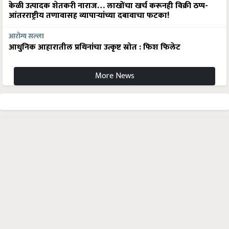
केळी उत्पादक शेतकरी नाराज… लाखोंचा खर्च करूनही विक्री ठप्प-
आंतरराष्ट्रीय तणावासह व्यापाऱ्यांच्या दबावाचा फटका!
आरोग्य सल्ला
आधुनिक आहारातील प्रथिनांचा उत्कृष्ट स्रोत : फिश फिलेट
More News