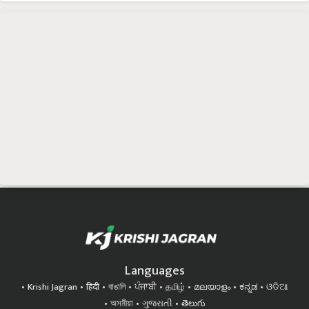
Languages
Krishi Jagran
हिंदी
বাঙালি
ਪੰਜਾਬੀ
தமிழ்
മലയാളം
ಕನ್ನಡ
ଓଡିଆ
অসমীয়া
ગુજરાતી
తెలుగు