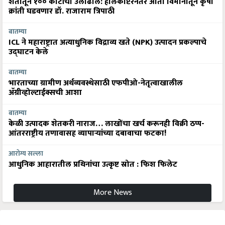
शेतीतून १०० कोटींची उलाढाल: हेलिकॉप्टरनंतर आता विमानातून कृषी
क्रांती घडवणार डॉ. राजाराम त्रिपाठी
बातम्या
ICL ने महाराष्ट्रात अत्याधुनिक विद्राव्य खते (NPK) उत्पादन प्रकल्पाचे
उद्घाटन केले
बातम्या
भारताच्या ग्रामीण अर्थव्यवस्थेसाठी एफपीओ-नेतृत्वाखालील
अ‍ॅग्रीव्होल्टाईक्सची आशा
बातम्या
केळी उत्पादक शेतकरी नाराज… लाखोंचा खर्च करूनही विक्री ठप्प-
आंतरराष्ट्रीय तणावासह व्यापाऱ्यांच्या दबावाचा फटका!
आरोग्य सल्ला
आधुनिक आहारातील प्रथिनांचा उत्कृष्ट स्रोत : फिश फिलेट
More News