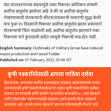
यंदा वातावरणाच्या बदलामुळे मका पिकावर अमेरिकन लष्करी
अळीचा प्रादुर्भाव झालेला आहे जे की या अळीचा प्रादुर्भाव
रोखण्यासाठी शेतकऱ्यांनी कीटकनाशकाची फवारणी सुद्धा केली
मात्र पुन्हा १५ दिवसांनी पिकावर अळीचा प्रादुर्भाव झाला असल्याने
शेतकऱ्यांची चिंता वाढलेली आहे. अळीचा प्रादुर्भाव झाल्याने मका
पिकाच्या पाने कुरतडली आहेत त्यामुळे पिकाची वाढ होत नाही.
English Summary:
Outbreaks of military larvae have reduced
maize production and raised fodder.
Published on:
07 February 2022, 05:46 IST
कृषी पत्रकारितेसाठी आपला पाठिंबा दर्शवा
प्रिय वाचक, आमच्यात सामील झाल्याबद्दल धन्यवाद. आपल्यासारखे वाचक
आमच्यासाठी कृषी पत्रकारितेसाठी प्रेरणा आहेत. कृषी पत्रकारितेला अधिक
बळकट करण्यासाठी आणि ग्रामीण भारतातील कानाकोप in्यात शेतकरी
आणि लोकांपर्यंत पोहोचण्यासाठी आम्हाला तुमचे समर्थन किंवा सहकार्य
आवश्यक आहे. आपले प्रत्येक सहकार्य आमच्या भविष्यासाठी मोलाचे आहे.