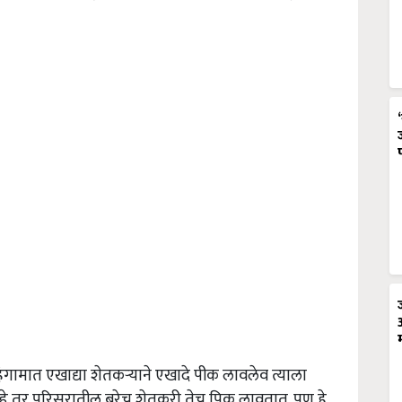
हंगामात एखाद्या शेतकऱ्याने एखादे पीक लावलेव त्याला
नव्हे तर परिसरातील बरेच शेतकरी तेच पिक लावतात. पण हे