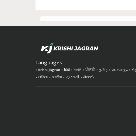
Languages
Krishi Jagran
हिंदी
বাঙালি
ਪੰਜਾਬੀ
தமிழ்
മലയാളം
ಕನ
ଓଡିଆ
অসমীয়া
ગુજરાતી
తెలుగు