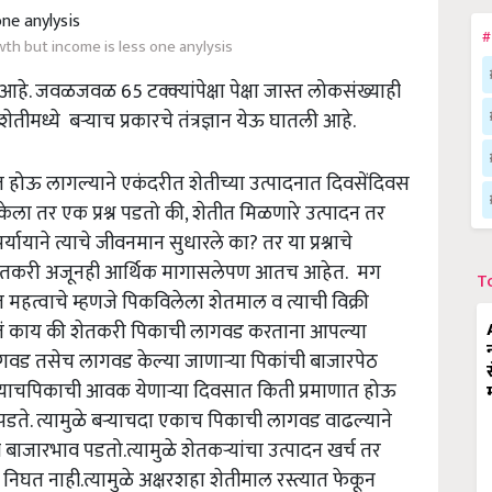
#
th but income is less one anylysis
ा आहे. जवळजवळ 65 टक्क्यांपेक्षा पेक्षा जास्त लोकसंख्याही
ेतीमध्ये बऱ्याच प्रकारचे तंत्रज्ञान येऊ घातली आहे.
ेतात होऊ लागल्याने एकंदरीत शेतीच्या उत्पादनात दिवसेंदिवस
ेला तर एक प्रश्न पडतो की, शेतीत मिळणारे उत्पादन तर
 पर्यायाने त्याचे जीवनमान सुधारले का? तर या प्रश्नाचे
क शेतकरी अजूनही आर्थिक मागासलेपण आतच आहेत. मग
T
त्वाचे म्हणजे पिकविलेला शेतमाल व त्याची विक्री
 होतं काय की शेतकरी पिकाची लागवड करताना आपल्या
गवड तसेच लागवड केल्या जाणाऱ्या पिकांची बाजारपेठ
 त्याचपिकाची आवक येणाऱ्या दिवसात किती प्रमाणात होऊ
ापडते. त्यामुळे बऱ्याचदा एकाच पिकाची लागवड वाढल्याने
जारभाव पडतो.त्यामुळे शेतकऱ्यांचा उत्पादन खर्च तर
निघत नाही.त्यामुळे अक्षरशहा शेतीमाल रस्त्यात फेकून