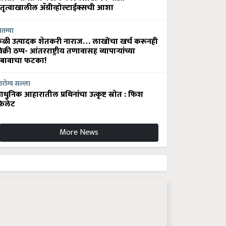
ेतृत्वाखालील अ‍ॅग्रीव्होल्टाईक्सची आशा
ातम्या
ेळी उत्पादक शेतकरी नाराज… लाखोंचा खर्च करूनही
िक्री ठप्प- आंतरराष्ट्रीय तणावासह व्यापाऱ्यांच्या
बावाचा फटका!
रोग्य सल्ला
धुनिक आहारातील प्रथिनांचा उत्कृष्ट स्रोत : फिश
िलेट
More News