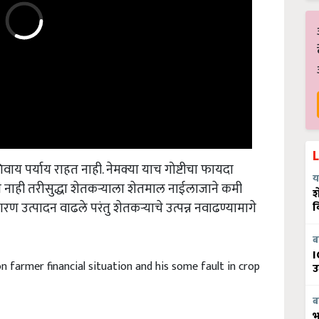
िवाय पर्याय राहत नाही. नेमक्या याच गोष्टीचा फायदा
य
 नाही तरीसुद्धा शेतकऱ्याला शेतमाल नाईलाजाने कमी
श
ण उत्पादन वाढले परंतु शेतकऱ्याचे उत्पन्न नवाढण्यामागे
व
ब
I
n farmer financial situation and his some fault in crop
उ
ब
भ