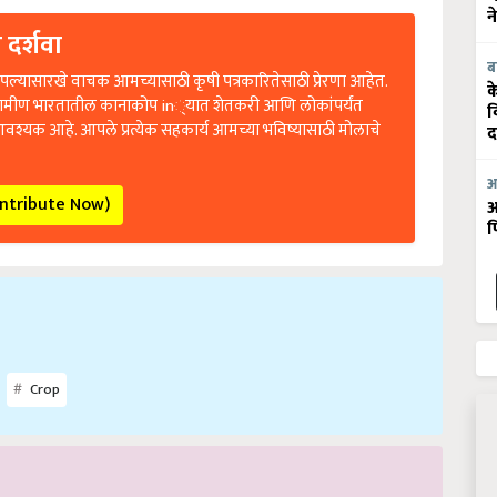
न
 दर्शवा
ब
ल्यासारखे वाचक आमच्यासाठी कृषी पत्रकारितेसाठी प्रेरणा आहेत.
क
रामीण भारतातील कानाकोप in्यात शेतकरी आणि लोकांपर्यंत
व
आवश्यक आहे. आपले प्रत्येक सहकार्य आमच्या भविष्यासाठी मोलाचे
द
आ
ontribute Now)
आ
फ
Crop