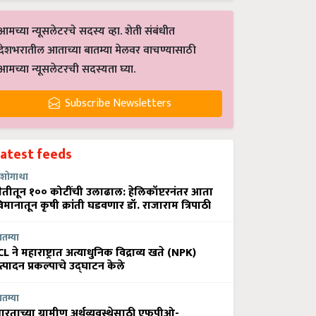
आमच्या न्यूसलेटरचे सदस्य व्हा. शेती संबंधीत
देशभरातील आताच्या बातम्या मेलवर वाचण्यासाठी
आमच्या न्यूसलेटरची सदस्यता घ्या.
Subscribe Newsletters
Latest feeds
शोगाथा
ेतीतून १०० कोटींची उलाढाल: हेलिकॉप्टरनंतर आता
िमानातून कृषी क्रांती घडवणार डॉ. राजाराम त्रिपाठी
ातम्या
CL ने महाराष्ट्रात अत्याधुनिक विद्राव्य खते (NPK)
त्पादन प्रकल्पाचे उद्घाटन केले
ातम्या
ारताच्या ग्रामीण अर्थव्यवस्थेसाठी एफपीओ-