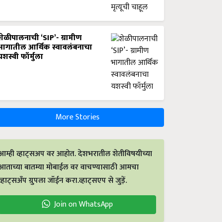
शेळीपालनाची ‘SIP’- ग्रामीण
भागातील आर्थिक स्वावलंबनाचा
यशस्वी फॉर्मुला
More Stories
आम्ही व्हाट्सअप वर आहोत. देशभरातील शेतीविषयीच्या
आताच्या बातम्या मोबाईल वर वाचण्यासाठी आमचा
व्हाट्सअँप ग्रुपला जॉईन करा.व्हाट्सएप से जुड़ें.
Join on WhatsApp