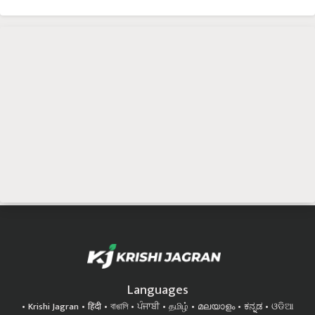
Languages
Krishi Jagran
हिंदी
বাঙালি
ਪੰਜਾਬੀ
தமிழ்
മലയാളം
ಕನ್ನಡ
ଓଡିଆ