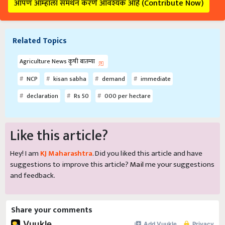
आपण आम्हाला समर्थन करणे आवश्यक आहे (Contribute Now)
Related Topics
Agriculture News कृषी बातम्या
NCP
kisan sabha
demand
immediate
declaration
Rs 50
000 per hectare
Like this article?
Hey! I am
KJ Maharashtra
. Did you liked this article and have
suggestions to improve this article?
Mail
me your suggestions
and feedback.
Share your comments