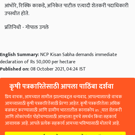
आंभोरे, रिक्कि काकडे, अनिकेत पाटील एत्यादी शेतकरी पदाधिकारी
उपस्थीत होते.
प्रतिनिधी - गोपाल उगले
English Summary:
NCP Kisan Sabha demands immediate
declaration of Rs 50,000 per hectare
Published on:
08 October 2021, 04:24 IST
कृषी पत्रकारितेसाठी आपला पाठिंबा दर्शवा
प्रिय वाचक, आमच्यात सामील झाल्याबद्दल धन्यवाद. आपल्यासारखे वाचक
आमच्यासाठी कृषी पत्रकारितेसाठी प्रेरणा आहेत. कृषी पत्रकारितेला अधिक
बळकट करण्यासाठी आणि ग्रामीण भारतातील कानाकोप in्यात शेतकरी
आणि लोकांपर्यंत पोहोचण्यासाठी आम्हाला तुमचे समर्थन किंवा सहकार्य
आवश्यक आहे. आपले प्रत्येक सहकार्य आमच्या भविष्यासाठी मोलाचे आहे.