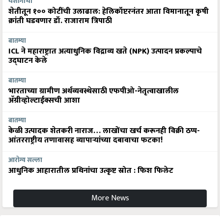
यशोगाथा
शेतीतून १०० कोटींची उलाढाल: हेलिकॉप्टरनंतर आता विमानातून कृषी
क्रांती घडवणार डॉ. राजाराम त्रिपाठी
बातम्या
ICL ने महाराष्ट्रात अत्याधुनिक विद्राव्य खते (NPK) उत्पादन प्रकल्पाचे
उद्घाटन केले
बातम्या
भारताच्या ग्रामीण अर्थव्यवस्थेसाठी एफपीओ-नेतृत्वाखालील
अ‍ॅग्रीव्होल्टाईक्सची आशा
बातम्या
केळी उत्पादक शेतकरी नाराज… लाखोंचा खर्च करूनही विक्री ठप्प-
आंतरराष्ट्रीय तणावासह व्यापाऱ्यांच्या दबावाचा फटका!
आरोग्य सल्ला
आधुनिक आहारातील प्रथिनांचा उत्कृष्ट स्रोत : फिश फिलेट
More News