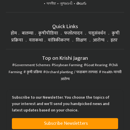
অসমীয়া
ગુજરાતી
తెలుగు
Quick Links
होम
बातम्या
कृषीपीडिया
फलोत्पादन
पशुसंवर्धन
कृषी
प्रक्रिया
यशकथा
यांत्रिकीकरण
शिक्षण
आरोग्य
इतर
Top on Krishi Jagran
Government Schemes
Soybean Farming
Goat Rearing
Chili
Farming
कृषी प्रक्रिया
Orchard planting / फळबाग लागवड
Health मानवी
आरोग्य
Subscribe to our Newsletter. You choose the topics of
your interest and we'll send you handpicked news and
latest updates based on your choice.
Subscribe Newsletters