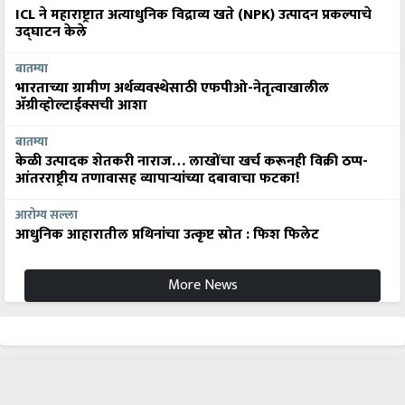
ICL ने महाराष्ट्रात अत्याधुनिक विद्राव्य खते (NPK) उत्पादन प्रकल्पाचे
उद्घाटन केले
बातम्या
भारताच्या ग्रामीण अर्थव्यवस्थेसाठी एफपीओ-नेतृत्वाखालील
अ‍ॅग्रीव्होल्टाईक्सची आशा
बातम्या
केळी उत्पादक शेतकरी नाराज… लाखोंचा खर्च करूनही विक्री ठप्प-
आंतरराष्ट्रीय तणावासह व्यापाऱ्यांच्या दबावाचा फटका!
आरोग्य सल्ला
आधुनिक आहारातील प्रथिनांचा उत्कृष्ट स्रोत : फिश फिलेट
More News