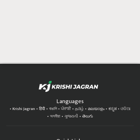
Languages
Krishi Jagran
हिंदी
বাঙালি
ਪੰਜਾਬੀ
தமிழ்
മലയാളം
ಕನ್ನಡ
ଓଡିଆ
অসমীয়া
ગુજરાતી
తెలుగు