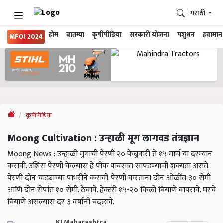
मराठी
होम
बातम्या
कृषीपीडिया
सरकारी योजना
पशुधन
हवामान
MFOI 2024
कृषीपीडिया
Moong Cultivation : उन्हाळी मूग लागवड तंत्रज्ञान
Moong News : उन्हाळी मुगाची पेरणी २० फेब्रुवारी ते १५ मार्च या दरम्यान
करावी. उशिरा पेरणी केल्यास हे पीक पावसात सापडण्याची शक्यता असते.
पेरणी दोन चाड्याच्या पाभरीने करावी. पेरणी करताना दोन ओळींत ३० सेंमी
आणि दोन रोपांत १० सेंमी. ठेवावे. हेक्टरी १५-२० किलो बियाणे वापरावे. घरचे
बियाणे असल्यास दर ३ वर्षानी बदलावे.
KJ Maharashtra