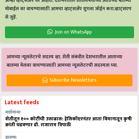
आम्ही व्हाट्सअप वर आहोत. देशभरातील शेतीविषयीच्या आताच्या बातम्या
मोबाईल वर वाचण्यासाठी आमचा व्हाट्सअँप ग्रुपला जॉईन करा.व्हाट्सएप
से जुड़ें.
Join on WhatsApp
आमच्या न्यूसलेटरचे सदस्य व्हा. शेती संबंधीत देशभरातील आताच्या
बातम्या मेलवर वाचण्यासाठी आमच्या न्यूसलेटरची सदस्यता घ्या.
Subscribe Newsletters
Latest feeds
यशोगाथा
शेतीतून १०० कोटींची उलाढाल: हेलिकॉप्टरनंतर आता विमानातून कृषी
क्रांती घडवणार डॉ. राजाराम त्रिपाठी
बातम्या