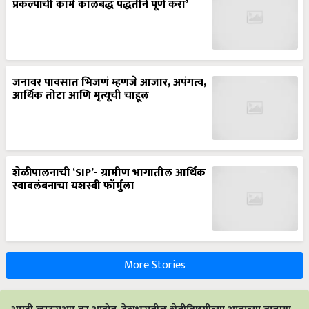
प्रकल्पांची कामे कालबद्ध पद्धतीने पूर्ण करा’
जनावर पावसात भिजणं म्हणजे आजार, अपंगत्व,
आर्थिक तोटा आणि मृत्यूची चाहूल
शेळीपालनाची ‘SIP’- ग्रामीण भागातील आर्थिक
स्वावलंबनाचा यशस्वी फॉर्मुला
More Stories