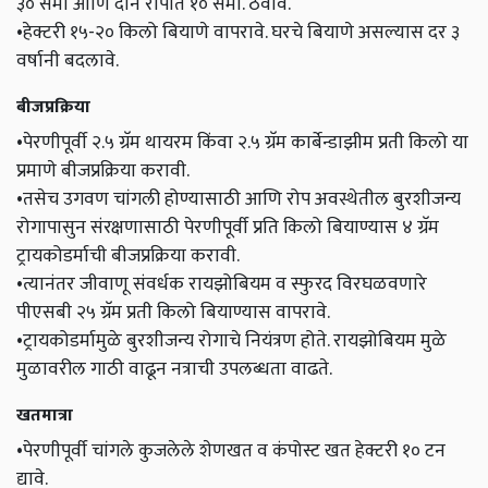
३० सेंमी आणि दोन रोपांत १० सेंमी. ठेवावे.
•हेक्टरी १५-२० किलो बियाणे वापरावे. घरचे बियाणे असल्यास दर ३
वर्षानी बदलावे.
बीजप्रक्रिया
•पेरणीपूर्वी २.५ ग्रॅम थायरम किंवा २.५ ग्रॅम कार्बेन्डाझीम प्रती किलो या
प्रमाणे बीजप्रक्रिया करावी.
•तसेच उगवण चांगली होण्यासाठी आणि रोप अवस्थेतील बुरशीजन्य
रोगापासुन संरक्षणासाठी पेरणीपूर्वी प्रति किलो बियाण्यास ४ ग्रॅम
ट्रायकोडर्माची बीजप्रक्रिया करावी.
•त्यानंतर जीवाणू संवर्धक रायझोबियम व स्फुरद विरघळवणारे
पीएसबी २५ ग्रॅम प्रती किलो बियाण्यास वापरावे.
•ट्रायकोडर्मामुळे बुरशीजन्य रोगाचे नियंत्रण होते. रायझोबियम मुळे
मुळावरील गाठी वाढून नत्राची उपलब्धता वाढते.
खतमात्रा
•पेरणीपूर्वी चांगले कुजलेले शेणखत व कंपोस्ट खत हेक्टरी १० टन
द्यावे.