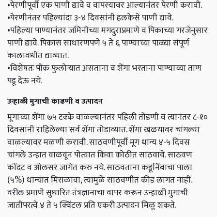
•पेरणीपूर्वी एक पाणी द्यावे व वापस्यावर आल्यानंतर पेरणी करावी.
•पेरणीनंतर पहिल्यांदा ३-४ दिवसांनी हलकेसे पाणी द्यावे.
•पहिल्या पाण्यानंतर जमिनीच्या मगदुराप्रमाणे व पिकाच्या गरजेनुसार
पाणी द्यावे. पिकास साधारणपणे ५ ते ६ पाण्याच्या पाळ्या संपूर्ण
कालावधीत द्याव्यात.
•विशेषतः पीक फुलोऱ्यात असताना व शेंगा भरताना पाण्याच्या ताण
पडू देऊ नये.
उन्हाळी मुगाची काढणी व उत्पादन
मूगाच्या शेंगा ७५ टक्के वाळल्यानंतर पहिली तोडणी व त्यानंतर ८-१०
दिवसांनी राहिलेल्या सर्व शेंगा तोडाव्यात. शेंगा खळयावर चांगल्या
वाळल्यावर मळणी करावी. साठवणीपूर्वी मूग धान्य ४-५ दिवस
चांगले उन्हात वाळवून पोत्यात किंवा कोठीत साठवावे. साठवण
कोंदट व ओलसर जागेत करु नये. साठवताना कडूनिंबाचा पाला
(५%) धान्यात मिसळावा, त्यामुळे साठवणीत कीड लागत नाही.
वरील प्रमाणे सुधारित तंत्रज्ञानाचा वापर करून उन्हाळी मुगाची
जातीपरत्वे ४ ते ५ क्विंटल प्रति एकरी उत्पादन मिळू शकते.