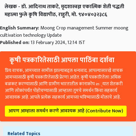
लेखक - डॉ. आदिनाथ ताकटे, मृदशास्त्रज्ञ एकात्मिक शेती पद्धती
महात्मा फुले कृषि विद्यापीठ, राहुरी, मो. ९४०४०३२३८६
English Summary:
Moong Crop management Summer moong
cultivation technology Update
Published on:
13 February 2024, 12:14 IST
कृषी पत्रकारितेसाठी आपला पाठिंबा दर्शवा
प्रिय वाचक, आमच्यात सामील झाल्याबद्दल धन्यवाद. आपल्यासारखे वाचक
आमच्यासाठी कृषी पत्रकारितेसाठी प्रेरणा आहेत. कृषी पत्रकारितेला अधिक
बळकट करण्यासाठी आणि ग्रामीण भारतातील कानाकोप in्यात शेतकरी
आणि लोकांपर्यंत पोहोचण्यासाठी आम्हाला तुमचे समर्थन किंवा सहकार्य
आवश्यक आहे. आपले प्रत्येक सहकार्य आमच्या भविष्यासाठी मोलाचे आहे.
आपण आम्हाला समर्थन करणे आवश्यक आहे (Contribute Now)
Related Topics