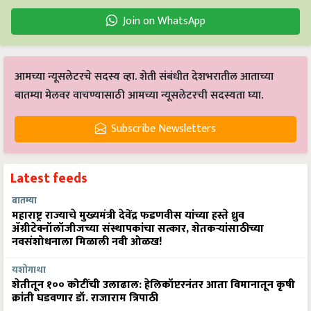
Join on WhatsApp
आमच्या न्यूसलेटरचे सदस्य व्हा. शेती संबंधीत देशभरातील आताच्या
बातम्या मेलवर वाचण्यासाठी आमच्या न्यूसलेटरची सदस्यता घ्या.
Subscribe Newsletters
Latest feeds
बातम्या
महाराष्ट्र राज्याचे मुख्यमंत्री देवेंद्र फडणवीस यांच्या हस्ते ध्रुव
ॲग्रीटेक्नॉलॉजीजच्या संस्थापकांचा सत्कार, शेतकऱ्यांसाठीच्या
नवसंशोधनाला मिळाली नवी ओळख!
यशोगाथा
शेतीतून १०० कोटींची उलाढाल: हेलिकॉप्टरनंतर आता विमानातून कृषी
क्रांती घडवणार डॉ. राजाराम त्रिपाठी