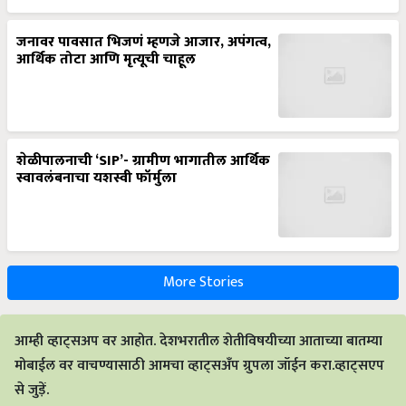
जनावर पावसात भिजणं म्हणजे आजार, अपंगत्व,
आर्थिक तोटा आणि मृत्यूची चाहूल
शेळीपालनाची ‘SIP’- ग्रामीण भागातील आर्थिक
स्वावलंबनाचा यशस्वी फॉर्मुला
More Stories
आम्ही व्हाट्सअप वर आहोत. देशभरातील शेतीविषयीच्या आताच्या बातम्या
मोबाईल वर वाचण्यासाठी आमचा व्हाट्सअँप ग्रुपला जॉईन करा.व्हाट्सएप
से जुड़ें.