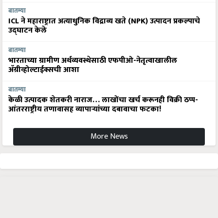
बातम्या
ICL ने महाराष्ट्रात अत्याधुनिक विद्राव्य खते (NPK) उत्पादन प्रकल्पाचे
उद्घाटन केले
बातम्या
भारताच्या ग्रामीण अर्थव्यवस्थेसाठी एफपीओ-नेतृत्वाखालील
अ‍ॅग्रीव्होल्टाईक्सची आशा
बातम्या
केळी उत्पादक शेतकरी नाराज… लाखोंचा खर्च करूनही विक्री ठप्प-
आंतरराष्ट्रीय तणावासह व्यापाऱ्यांच्या दबावाचा फटका!
More News