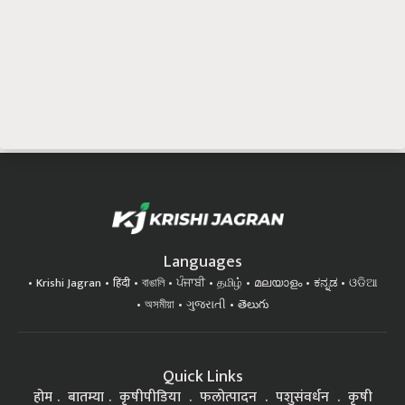
Languages
Krishi Jagran
हिंदी
বাঙালি
ਪੰਜਾਬੀ
தமிழ்
മലയാളം
ಕನ್ನಡ
ଓଡିଆ
অসমীয়া
ગુજરાતી
తెలుగు
Quick Links
होम
बातम्या
कृषीपीडिया
फलोत्पादन
पशुसंवर्धन
कृषी