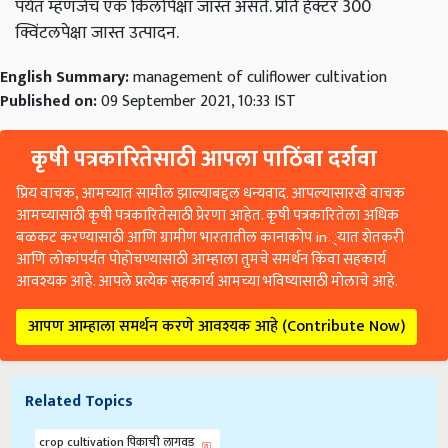
पर्यंत म्हणजेच एक किलोपेक्षा जास्त असते. प्रति हेक्टर 300
क्विंटलपेक्षा जास्त उत्पादन.
English Summary:
management of culiflower cultivation
Published on:
09 September 2021, 10:33 IST
कृषी पत्रकारितेसाठी आपला पाठिंबा दर्शवा
प्रिय वाचक, आमच्यात सामील झाल्याबद्दल धन्यवाद. आपल्यासारखे वाचक
आमच्यासाठी कृषी पत्रकारितेसाठी प्रेरणा आहेत. कृषी पत्रकारितेला अधिक
बळकट करण्यासाठी आणि ग्रामीण भारतातील कानाकोप in्यात शेतकरी
आणि लोकांपर्यंत पोहोचण्यासाठी आम्हाला तुमचे समर्थन किंवा सहकार्य
आवश्यक आहे. आपले प्रत्येक सहकार्य आमच्या भविष्यासाठी मोलाचे आहे.
आपण आम्हाला समर्थन करणे आवश्यक आहे (Contribute Now)
Related Topics
crop cultivation पिकाची लागवड