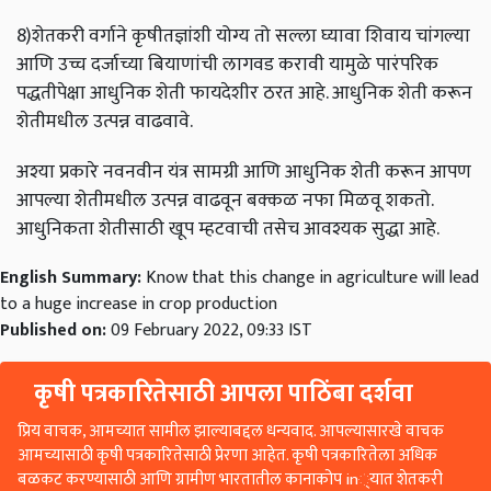
8)शेतकरी वर्गाने कृषीतज्ञांशी योग्य तो सल्ला घ्यावा शिवाय चांगल्या
आणि उच्च दर्जाच्या बियाणांची लागवड करावी यामुळे पारंपरिक
पद्धतीपेक्षा आधुनिक शेती फायदेशीर ठरत आहे. आधुनिक शेती करून
शेतीमधील उत्पन्न वाढवावे.
अश्या प्रकारे नवनवीन यंत्र सामग्री आणि आधुनिक शेती करून आपण
आपल्या शेतीमधील उत्पन्न वाढवून बक्कळ नफा मिळवू शकतो.
आधुनिकता शेतीसाठी खूप म्हटवाची तसेच आवश्यक सुद्धा आहे.
English Summary:
Know that this change in agriculture will lead
to a huge increase in crop production
Published on:
09 February 2022, 09:33 IST
कृषी पत्रकारितेसाठी आपला पाठिंबा दर्शवा
प्रिय वाचक, आमच्यात सामील झाल्याबद्दल धन्यवाद. आपल्यासारखे वाचक
आमच्यासाठी कृषी पत्रकारितेसाठी प्रेरणा आहेत. कृषी पत्रकारितेला अधिक
बळकट करण्यासाठी आणि ग्रामीण भारतातील कानाकोप in्यात शेतकरी