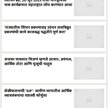
रसायन ब्रँड, 20 जून 2025 रोजी नागपूरमध्ये
भव्य कार्यक्रमात महाराष्ट्रात लाँच करण्यात आला
‘राज्यातील सिंचन प्रकल्पासह उदंचन जलविद्युत
प्रकल्पांची कामे कालबद्ध पद्धतीने पूर्ण करा’
जनावर पावसात भिजणं म्हणजे आजार, अपंगत्व,
आर्थिक तोटा आणि मृत्यूची चाहूल
शेळीपालनाची ‘SIP’- ग्रामीण भागातील आर्थिक
स्वावलंबनाचा यशस्वी फॉर्मुला