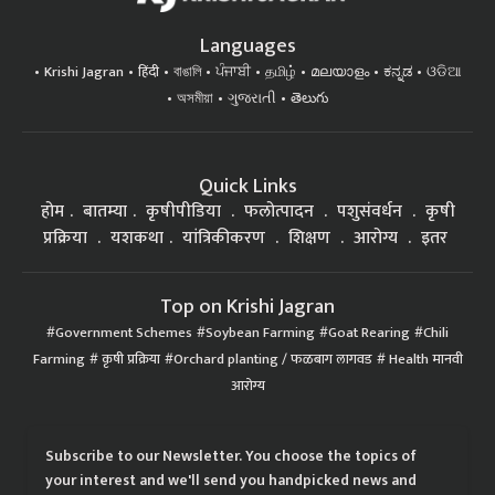
Languages
Krishi Jagran
हिंदी
বাঙালি
ਪੰਜਾਬੀ
தமிழ்
മലയാളം
ಕನ್ನಡ
ଓଡିଆ
অসমীয়া
ગુજરાતી
తెలుగు
Quick Links
होम
बातम्या
कृषीपीडिया
फलोत्पादन
पशुसंवर्धन
कृषी
प्रक्रिया
यशकथा
यांत्रिकीकरण
शिक्षण
आरोग्य
इतर
Top on Krishi Jagran
Government Schemes
Soybean Farming
Goat Rearing
Chili
Farming
कृषी प्रक्रिया
Orchard planting / फळबाग लागवड
Health मानवी
आरोग्य
Subscribe to our Newsletter. You choose the topics of
your interest and we'll send you handpicked news and