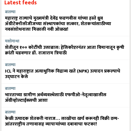
Latest feeds
बातम्या
महाराष्ट्र राज्याचे मुख्यमंत्री देवेंद्र फडणवीस यांच्या हस्ते ध्रुव
ॲग्रीटेक्नॉलॉजीजच्या संस्थापकांचा सत्कार, शेतकऱ्यांसाठीच्या
नवसंशोधनाला मिळाली नवी ओळख!
यशोगाथा
शेतीतून १०० कोटींची उलाढाल: हेलिकॉप्टरनंतर आता विमानातून कृषी
क्रांती घडवणार डॉ. राजाराम त्रिपाठी
बातम्या
ICL ने महाराष्ट्रात अत्याधुनिक विद्राव्य खते (NPK) उत्पादन प्रकल्पाचे
उद्घाटन केले
बातम्या
भारताच्या ग्रामीण अर्थव्यवस्थेसाठी एफपीओ-नेतृत्वाखालील
अ‍ॅग्रीव्होल्टाईक्सची आशा
बातम्या
केळी उत्पादक शेतकरी नाराज… लाखोंचा खर्च करूनही विक्री ठप्प-
आंतरराष्ट्रीय तणावासह व्यापाऱ्यांच्या दबावाचा फटका!