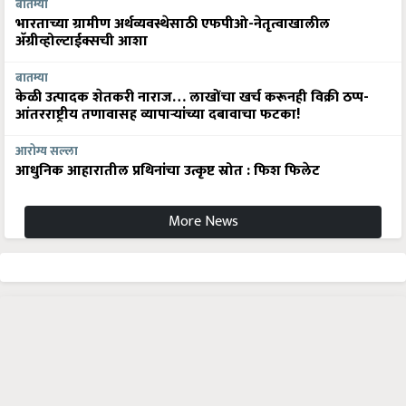
बातम्या
भारताच्या ग्रामीण अर्थव्यवस्थेसाठी एफपीओ-नेतृत्वाखालील
अ‍ॅग्रीव्होल्टाईक्सची आशा
बातम्या
केळी उत्पादक शेतकरी नाराज… लाखोंचा खर्च करूनही विक्री ठप्प-
आंतरराष्ट्रीय तणावासह व्यापाऱ्यांच्या दबावाचा फटका!
आरोग्य सल्ला
आधुनिक आहारातील प्रथिनांचा उत्कृष्ट स्रोत : फिश फिलेट
More News