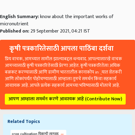
English Summary:
know about the important works of
micronutrient
Published on:
29 September 2021, 04:21 IST
कृषी पत्रकारितेसाठी आपला पाठिंबा दर्शवा
प्रिय वाचक, आमच्यात सामील झाल्याबद्दल धन्यवाद. आपल्यासारखे वाचक
आमच्यासाठी कृषी पत्रकारितेसाठी प्रेरणा आहेत. कृषी पत्रकारितेला अधिक
बळकट करण्यासाठी आणि ग्रामीण भारतातील कानाकोप in्यात शेतकरी
आणि लोकांपर्यंत पोहोचण्यासाठी आम्हाला तुमचे समर्थन किंवा सहकार्य
आवश्यक आहे. आपले प्रत्येक सहकार्य आमच्या भविष्यासाठी मोलाचे आहे.
आपण आम्हाला समर्थन करणे आवश्यक आहे (Contribute Now)
Related Topics
crop cultivation पिकाची लागवड