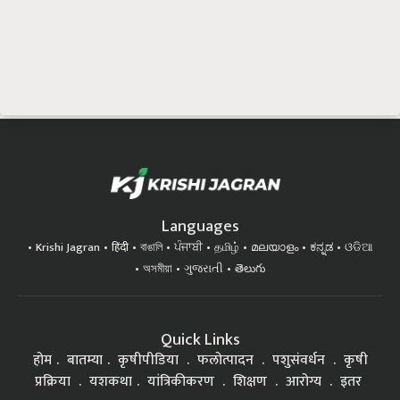
Languages
Krishi Jagran
हिंदी
বাঙালি
ਪੰਜਾਬੀ
தமிழ்
മലയാളം
ಕನ್ನಡ
ଓଡିଆ
অসমীয়া
ગુજરાતી
తెలుగు
Quick Links
होम
बातम्या
कृषीपीडिया
फलोत्पादन
पशुसंवर्धन
कृषी
प्रक्रिया
यशकथा
यांत्रिकीकरण
शिक्षण
आरोग्य
इतर