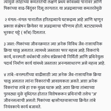
त्यामुळे लोहाच्या कमतरतेची लक्षणे प्रथम कोवळ्या पानांवर आणि
पिकांच्या वाढ-बिंदुंवर दिसू लागतात. या अन्नद्रव्याच्या कमतरतेमुळे
२ मंगल:-मंगल पानातील हरितद्रव्याचे घटकद्रव्य आहे आणि म्हणून
प्रकाश संश्लेषन क्रियेवर या अन्नद्रव्याचा परिणाम होतो. बटाट्यामध्ये
भुरकट चट्टे ( स्टॅब) दिसतात.
३ जस्त:-पिकांच्या जीवनक्रमात ज्या अनेक विविध जैव-रासायनिक
क्रिया चालू असतात. त्यामध्ये जस्ताला फार महत्त्व आहे. विकरांचे
कार्य, वनस्पती वर्धकांची तसेच संप्रेरकांची निर्मिती आणि प्रथिनेयुक्त
पदार्थ निर्माण कार्य यांमध्ये जस्ताला अनन्यसाधारण असे महत्त्व आहे.
४ तांबे:-वनस्पतींच्या वाढीसाठी ज्या अनेक जैव-रासायनिक क्रिया
चालू असतात त्यांना विकारांची आवश्यकता असते. अशा अनेक
विकरांचा तांबे हा एक मुख्य घटक आहे. अशा क्रिया तांब्याच्या
पुरवठ्या मुळे वृध्दिंगत होतात विशेषकरून प्रथिनांची तसेच "अ'
जीवनसत्वाची असतो. पिकांच्या श्वासोच्छवासाच्या क्रियेत तांबे
नियंत्रकाचे कार्य बजावते.