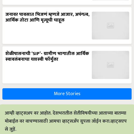
जनावर पावसात भिजणं म्हणजे आजार, अपंगत्व,
आर्थिक तोटा आणि मृत्यूची चाहूल
शेळीपालनाची ‘SIP’- ग्रामीण भागातील आर्थिक
स्वावलंबनाचा यशस्वी फॉर्मुला
More Stories
आम्ही व्हाट्सअप वर आहोत. देशभरातील शेतीविषयीच्या आताच्या बातम्या
मोबाईल वर वाचण्यासाठी आमचा व्हाट्सअँप ग्रुपला जॉईन करा.व्हाट्सएप
से जुड़ें.