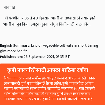
चाकवत
बी पेरणीनंतर 35 ते 40 दिवसात भाजी काढण्यासाठी तयार होते.
भाजी कापून किंवा उपटून जुड्या बांधून विक्रीसाठी पाठवावेत.
English Summary:
kind of vegeteble cultivate in short timing
give more benifit
Published on:
26 September 2021, 03:35 IST
कृषी पत्रकारितेसाठी आपला पाठिंबा दर्शवा
प्रिय वाचक, आमच्यात सामील झाल्याबद्दल धन्यवाद. आपल्यासारखे वाचक
आमच्यासाठी कृषी पत्रकारितेसाठी प्रेरणा आहेत. कृषी पत्रकारितेला अधिक
बळकट करण्यासाठी आणि ग्रामीण भारतातील कानाकोप in्यात शेतकरी
आणि लोकांपर्यंत पोहोचण्यासाठी आम्हाला तुमचे समर्थन किंवा सहकार्य
आवश्यक आहे. आपले प्रत्येक सहकार्य आमच्या भविष्यासाठी मोलाचे आहे.