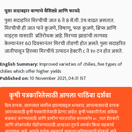
पूसा सदाबहार वाणाचे वैशिष्ट्ये आणि फायदे
पुसा सदाहरित मिरचीची जात 6 ते 8 सें.मी. उंच वाढत असतात.
मिरचीची ही जात पाने कुजणे, विषाणू, फळ कुजणे, थ्रिप्स आणि
माइट्स यासाठी प्रतिरोधक आहे. मिरच्या झाडांची लागवड
केल्यानंतर 60 दिवसानंतर मिरची तोडणी होत असते. पुसा सदाहरित
जातीपासून हिरव्या मिरचीचे उत्पादन हेक्टरी ८ ते १० टन होत असते.
English Summary:
Improved varieties of chilies, five types of
chilies which offer higher yields
Published on:
10 November 2021, 04:31 IST
कृषी पत्रकारितेसाठी आपला पाठिंबा दर्शवा
प्रिय वाचक, आमच्यात सामील झाल्याबद्दल धन्यवाद. आपल्यासारखे वाचक
आमच्यासाठी कृषी पत्रकारितेसाठी प्रेरणा आहेत. कृषी पत्रकारितेला अधिक
बळकट करण्यासाठी आणि ग्रामीण भारतातील कानाकोप in्यात शेतकरी
आणि लोकांपर्यंत पोहोचण्यासाठी आम्हाला तुमचे समर्थन किंवा सहकार्य
आवश्यक आहे. आपले प्रत्येक सहकार्य आमच्या भविष्यासाठी मोलाचे आहे.