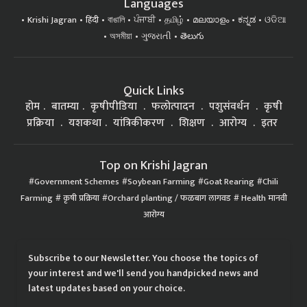
Languages
Krishi Jagran
हिंदी
বাঙালি
ਪੰਜਾਬੀ
தமிழ்
മലയാളം
ಕನ್ನಡ
ଓଡିଆ
অসমীয়া
ગુજરાતી
తెలుగు
Quick Links
होम
बातम्या
कृषीपीडिया
फलोत्पादन
पशुसंवर्धन
कृषी
प्रक्रिया
यशकथा
यांत्रिकीकरण
शिक्षण
आरोग्य
इतर
Top on Krishi Jagran
Government Schemes
Soybean Farming
Goat Rearing
Chili
Farming
कृषी प्रक्रिया
Orchard planting / फळबाग लागवड
Health मानवी
आरोग्य
Subscribe to our Newsletter. You choose the topics of
your interest and we'll send you handpicked news and
latest updates based on your choice.