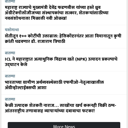
बातम्या
महाराष्ट्र राज्याचे मुख्यमंत्री देवेंद्र फडणवीस यांच्या हस्ते ध्रुव
ॲग्रीटेक्नॉलॉजीजच्या संस्थापकांचा सत्कार, शेतकऱ्यांसाठीच्या
नवसंशोधनाला मिळाली नवी ओळख!
यशोगाथा
शेतीतून १०० कोटींची उलाढाल: हेलिकॉप्टरनंतर आता विमानातून कृषी
क्रांती घडवणार डॉ. राजाराम त्रिपाठी
बातम्या
ICL ने महाराष्ट्रात अत्याधुनिक विद्राव्य खते (NPK) उत्पादन प्रकल्पाचे
उद्घाटन केले
बातम्या
भारताच्या ग्रामीण अर्थव्यवस्थेसाठी एफपीओ-नेतृत्वाखालील
अ‍ॅग्रीव्होल्टाईक्सची आशा
बातम्या
केळी उत्पादक शेतकरी नाराज… लाखोंचा खर्च करूनही विक्री ठप्प-
आंतरराष्ट्रीय तणावासह व्यापाऱ्यांच्या दबावाचा फटका!
More News