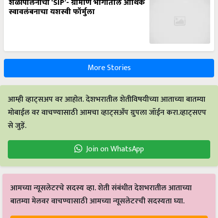
शेळीपालनाची ‘SIP’- ग्रामीण भागातील आर्थिक
स्वावलंबनाचा यशस्वी फॉर्मुला
More Stories
आम्ही व्हाट्सअप वर आहोत. देशभरातील शेतीविषयीच्या आताच्या बातम्या
मोबाईल वर वाचण्यासाठी आमचा व्हाट्सअँप ग्रुपला जॉईन करा.व्हाट्सएप
से जुड़ें.
Join on WhatsApp
आमच्या न्यूसलेटरचे सदस्य व्हा. शेती संबंधीत देशभरातील आताच्या
बातम्या मेलवर वाचण्यासाठी आमच्या न्यूसलेटरची सदस्यता घ्या.