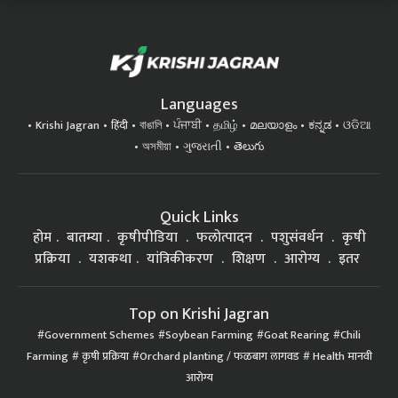
Languages
Krishi Jagran
हिंदी
বাঙালি
ਪੰਜਾਬੀ
தமிழ்
മലയാളം
ಕನ್ನಡ
ଓଡିଆ
অসমীয়া
ગુજરાતી
తెలుగు
Quick Links
होम
बातम्या
कृषीपीडिया
फलोत्पादन
पशुसंवर्धन
कृषी
प्रक्रिया
यशकथा
यांत्रिकीकरण
शिक्षण
आरोग्य
इतर
Top on Krishi Jagran
Government Schemes
Soybean Farming
Goat Rearing
Chili
Farming
कृषी प्रक्रिया
Orchard planting / फळबाग लागवड
Health मानवी
आरोग्य