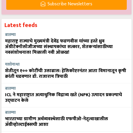
Subscribe Newsletters
Latest feeds
बातम्या
महाराष्ट्र राज्याचे मुख्यमंत्री देवेंद्र फडणवीस यांच्या हस्ते ध्रुव
ॲग्रीटेक्नॉलॉजीजच्या संस्थापकांचा सत्कार, शेतकऱ्यांसाठीच्या
नवसंशोधनाला मिळाली नवी ओळख!
यशोगाथा
शेतीतून १०० कोटींची उलाढाल: हेलिकॉप्टरनंतर आता विमानातून कृषी
क्रांती घडवणार डॉ. राजाराम त्रिपाठी
बातम्या
ICL ने महाराष्ट्रात अत्याधुनिक विद्राव्य खते (NPK) उत्पादन प्रकल्पाचे
उद्घाटन केले
बातम्या
भारताच्या ग्रामीण अर्थव्यवस्थेसाठी एफपीओ-नेतृत्वाखालील
अ‍ॅग्रीव्होल्टाईक्सची आशा