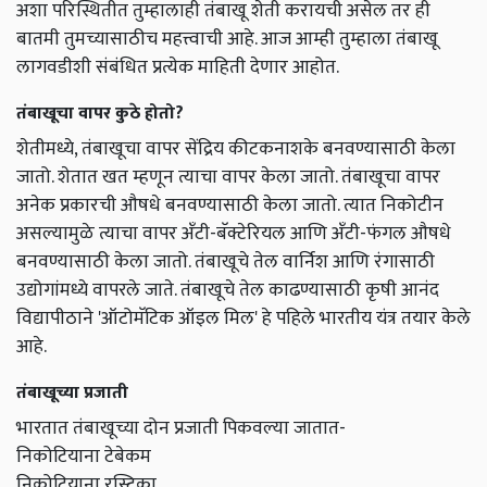
अशा परिस्थितीत तुम्हालाही तंबाखू शेती करायची असेल तर ही
बातमी तुमच्यासाठीच महत्त्वाची आहे. आज आम्ही तुम्हाला तंबाखू
लागवडीशी संबंधित प्रत्येक माहिती देणार आहोत.
तंबाखूचा वापर कुठे होतो?
शेतीमध्ये, तंबाखूचा वापर सेंद्रिय कीटकनाशके बनवण्यासाठी केला
जातो. शेतात खत म्हणून त्याचा वापर केला जातो. तंबाखूचा वापर
अनेक प्रकारची औषधे बनवण्यासाठी केला जातो. त्यात निकोटीन
असल्यामुळे त्याचा वापर अँटी-बॅक्टेरियल आणि अँटी-फंगल औषधे
बनवण्यासाठी केला जातो. तंबाखूचे तेल वार्निश आणि रंगासाठी
उद्योगांमध्ये वापरले जाते. तंबाखूचे तेल काढण्यासाठी कृषी आनंद
विद्यापीठाने 'ऑटोमॅटिक ऑइल मिल' हे पहिले भारतीय यंत्र तयार केले
आहे.
तंबाखूच्या प्रजाती
भारतात तंबाखूच्या दोन प्रजाती पिकवल्या जातात-
निकोटियाना टेबेकम
निकोटियाना रस्टिका