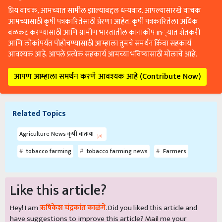
प्रिय वाचक, आमच्यात सामील झाल्याबद्दल धन्यवाद. आपल्यासारखे वाचक
आमच्यासाठी कृषी पत्रकारितेसाठी प्रेरणा आहेत. कृषी पत्रकारितेला अधिक
बळकट करण्यासाठी आणि ग्रामीण भारतातील कानाकोप in्यात शेतकरी
आणि लोकांपर्यंत पोहोचण्यासाठी आम्हाला तुमचे समर्थन किंवा सहकार्य
आवश्यक आहे. आपले प्रत्येक सहकार्य आमच्या भविष्यासाठी मोलाचे आहे.
आपण आम्हाला समर्थन करणे आवश्यक आहे (Contribute Now)
Related Topics
Agriculture News कृषी बातम्या
tobacco farming
tobacco farming news
Farmers
Like this article?
Hey! I am
ऋषिकेश चंद्रकांत काळंगे
. Did you liked this article and
have suggestions to improve this article?
Mail
me your