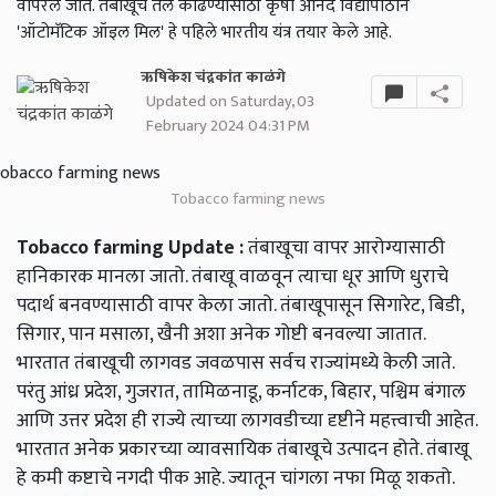
वापरले जाते. तंबाखूचे तेल काढण्यासाठी कृषी आनंद विद्यापीठाने
'ऑटोमॅटिक ऑइल मिल' हे पहिले भारतीय यंत्र तयार केले आहे.
ऋषिकेश चंद्रकांत काळंगे
Updated on Saturday, 03
February 2024 04:31 PM
Tobacco farming news
Tobacco farming Update :
तंबाखूचा वापर आरोग्यासाठी
हानिकारक मानला जातो. तंबाखू वाळवून त्याचा धूर आणि धुराचे
पदार्थ बनवण्यासाठी वापर केला जातो. तंबाखूपासून सिगारेट, बिडी,
सिगार, पान मसाला, खैनी अशा अनेक गोष्टी बनवल्या जातात.
भारतात तंबाखूची लागवड जवळपास सर्वच राज्यांमध्ये केली जाते.
परंतु आंध्र प्रदेश, गुजरात, तामिळनाडू, कर्नाटक, बिहार, पश्चिम बंगाल
आणि उत्तर प्रदेश ही राज्ये त्याच्या लागवडीच्या दृष्टीने महत्त्वाची आहेत.
भारतात अनेक प्रकारच्या व्यावसायिक तंबाखूचे उत्पादन होते. तंबाखू
हे कमी कष्टाचे नगदी पीक आहे. ज्यातून चांगला नफा मिळू शकतो.