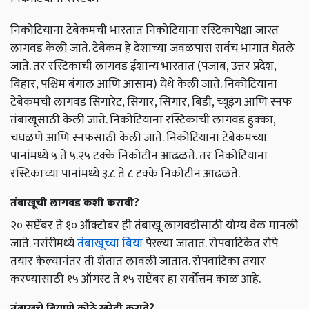
निकोटियाना टेबेकमची भारतात निकोटियाना रस्टिकापेक्षा जास्त
लागवड केली जाते. टेबेकम हे देशाच्या जवळपास सर्वच भागात घेतले
जाते. तर रस्टिकाची लागवड ईशान्य भारतात (पंजाब, उत्तर प्रदेश,
बिहार, पश्चिम बंगाल आणि आसाम) येथे केली जाते. निकोटियाना
टेबेकमची लागवड सिगारेट, सिगार, सिगार, बिडी, च्यूइंग आणि स्नफ
तंबाखूसाठी केली जाते. निकोटियाना रस्टिकाची लागवड हुक्का,
चघळणे आणि स्नफसाठी केली जाते. निकोटियाना टेबेकमच्या
पानांमध्ये ५ ते ५.२५ टक्के निकोटीन आढळते. तर निकोटियाना
रस्टिकाच्या पानांमध्ये ३.८ ते ८ टक्के निकोटीन आढळते.
तंबाखूची लागवड कशी करावी?
२० सप्टेंबर ते १० ऑक्टोबर ही तंबाखू लागवडीसाठी योग्य वेळ मानली
जाते. नर्सरीमध्ये
तंबाखूच्या बिया
पेरल्या जातात. रोपवाटिकेत रोपे
तयार केल्यानंतर ती शेतात लावली जातात. रोपवाटिका तयार
करण्यासाठी १५ ऑगस्ट ते १५ सप्टेंबर हा सर्वोत्तम काळ आहे.
तंबाखूचे बियाणे कोठे खरेदी करावे?