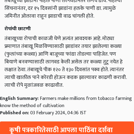
तंबाखूच्या झाडांना पहिले पाणी लागवडीनंतर लगेच द्यावे. पहिल्या
सिंचनानंतर, दर १५ दिवसांनी झाडांना हलके पाणी द्या. त्यामुळे
जमिनीत ओलावा राहून झाडाची वाढ चांगली होते.
रोपांची छाटणी
तंबाखूच्या रोपाची काळजी घेणे अत्यंत आवश्यक आहे. मोठ्या
प्रमाणात तंबाखू मिळविण्यासाठी झाडांवर तयार झालेल्या कळ्या
(फुलांच्या कळ्या) आणि बाजूच्या फांद्या तोडल्या पाहिजेत. पण
बियाणे बनवण्यासाठी लागवड केली असेल तर कळ्या तुटू नयेत हे
लक्षात ठेवा. तंबाखूचे पीक १२० ते १३० दिवसांत पक्व होते. त्यानंतर
त्याची खालील पाने कोरडी होऊन कडक झाल्यावर काढणी करावी.
त्याची रोपे मुळांजवळ काढावीत.
English Summary:
Farmers make millions from tobacco farming
know the method of cultivation
Published on:
03 February 2024, 04:36 IST
कृषी पत्रकारितेसाठी आपला पाठिंबा दर्शवा