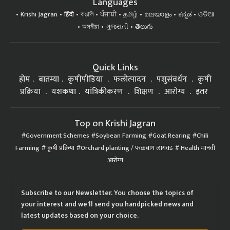
Languages
Krishi Jagran
हिंदी
বাঙালি
ਪੰਜਾਬੀ
தமிழ்
മലയാളം
ಕನ್ನಡ
ଓଡିଆ
অসমীয়া
ગુજરાતી
తెలుగు
Quick Links
होम
बातम्या
कृषीपीडिया
फलोत्पादन
पशुसंवर्धन
कृषी
प्रक्रिया
यशकथा
यांत्रिकीकरण
शिक्षण
आरोग्य
इतर
Top on Krishi Jagran
Government Schemes
Soybean Farming
Goat Rearing
Chili
Farming
कृषी प्रक्रिया
Orchard planting / फळबाग लागवड
Health मानवी
आरोग्य
Subscribe to our Newsletter. You choose the topics of
your interest and we'll send you handpicked news and
latest updates based on your choice.