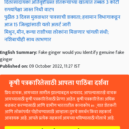
दिलासादायक! अतिवृष्टीग्रस्त शेतकऱ्यांच्या खात्यात तब्बल 3 कोटी
रुपयांपेक्षा जास्त निधी वाटप
पुढील 3 दिवस मुसळधार पावसाची शक्यता; हवामान विभागाकडून
आज 15 जिल्ह्यांसाठी यलो अलर्ट जारी
मिथुन, मीन, कन्या राशीच्या लोकांना मिळणार चांगली संधी;
नशिबाचीही साथ लाभणार
English Summary:
Fake ginger would you Identify genuine fake
ginger
Published on:
09 October 2022, 11:27 IST
कृषी पत्रकारितेसाठी आपला पाठिंबा दर्शवा
प्रिय वाचक, आमच्यात सामील झाल्याबद्दल धन्यवाद. आपल्यासारखे वाचक
आमच्यासाठी कृषी पत्रकारितेसाठी प्रेरणा आहेत. कृषी पत्रकारितेला अधिक
बळकट करण्यासाठी आणि ग्रामीण भारतातील कानाकोप in्यात शेतकरी
आणि लोकांपर्यंत पोहोचण्यासाठी आम्हाला तुमचे समर्थन किंवा सहकार्य
आवश्यक आहे. आपले प्रत्येक सहकार्य आमच्या भविष्यासाठी मोलाचे आहे.