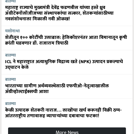
बातम्या
महाराष्ट्र राज्याचे मुख्यमंत्री देवेंद्र फडणवीस यांच्या हस्ते ध्रुव
ॲग्रीटेक्नॉलॉजीजच्या संस्थापकांचा सत्कार, शेतकऱ्यांसाठीच्या
नवसंशोधनाला मिळाली नवी ओळख!
यशोगाथा
शेतीतून १०० कोटींची उलाढाल: हेलिकॉप्टरनंतर आता विमानातून कृषी
क्रांती घडवणार डॉ. राजाराम त्रिपाठी
बातम्या
ICL ने महाराष्ट्रात अत्याधुनिक विद्राव्य खते (NPK) उत्पादन प्रकल्पाचे
उद्घाटन केले
बातम्या
भारताच्या ग्रामीण अर्थव्यवस्थेसाठी एफपीओ-नेतृत्वाखालील
अ‍ॅग्रीव्होल्टाईक्सची आशा
बातम्या
केळी उत्पादक शेतकरी नाराज… लाखोंचा खर्च करूनही विक्री ठप्प-
आंतरराष्ट्रीय तणावासह व्यापाऱ्यांच्या दबावाचा फटका!
More News