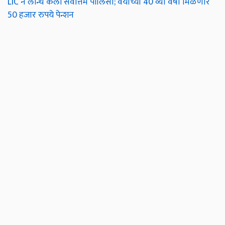
LIC ने लॉन्च केली सर्वोत्तम पॉलिसी; वयाच्या 40 व्या वर्षी मिळणार
50 हजार रुपये पेन्शन