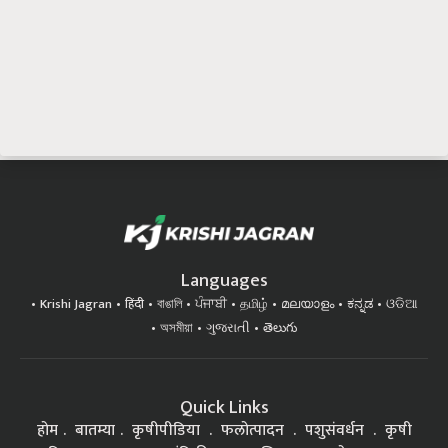
Languages
Krishi Jagran
हिंदी
বাঙালি
ਪੰਜਾਬੀ
தமிழ்
മലയാളം
ಕನ್ನಡ
ଓଡିଆ
অসমীয়া
ગુજરાતી
తెలుగు
Quick Links
होम
बातम्या
कृषीपीडिया
फलोत्पादन
पशुसंवर्धन
कृषी