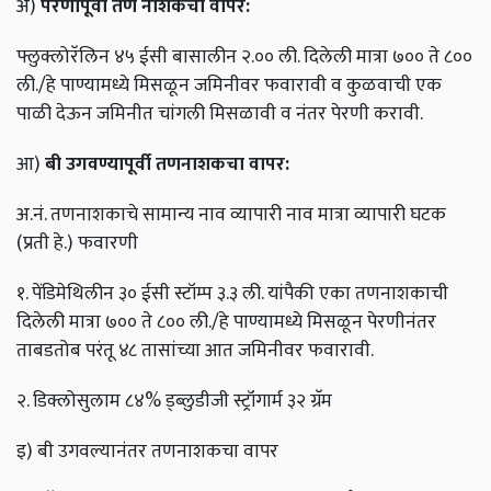
अ)
पेरणीपूर्वी तण नाशकचा वापर:
फ्लुक्लोरॅलिन ४५ ईसी बासालीन २.०० ली. दिलेली मात्रा ७०० ते ८००
ली./हे पाण्यामध्ये मिसळून जमिनीवर फवारावी व कुळवाची एक
पाळी देऊन जमिनीत चांगली मिसळावी व नंतर पेरणी करावी.
आ)
बी उगवण्यापूर्वी तणनाशकचा वापर:
अ.नं. तणनाशकाचे सामान्य नाव व्यापारी नाव मात्रा व्यापारी घटक
(प्रती हे.) फवारणी
१. पेंडिमेथिलीन ३० ईसी स्टॉम्प ३.३ ली. यांपैकी एका तणनाशकाची
दिलेली मात्रा ७०० ते ८०० ली./हे पाण्यामध्ये मिसळून पेरणीनंतर
ताबडतोब परंतू ४८ तासांच्या आत जमिनीवर फवारावी.
२. डिक्लोसुलाम ८४% ड्ब्लुडीजी स्ट्रॉंगार्म ३२ ग्रॅम
इ) बी उगवल्यानंतर तणनाशकचा वापर