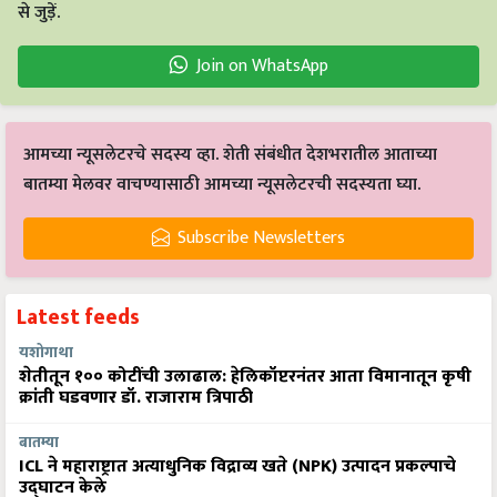
से जुड़ें.
Join on WhatsApp
आमच्या न्यूसलेटरचे सदस्य व्हा. शेती संबंधीत देशभरातील आताच्या
बातम्या मेलवर वाचण्यासाठी आमच्या न्यूसलेटरची सदस्यता घ्या.
Subscribe Newsletters
Latest feeds
यशोगाथा
शेतीतून १०० कोटींची उलाढाल: हेलिकॉप्टरनंतर आता विमानातून कृषी
क्रांती घडवणार डॉ. राजाराम त्रिपाठी
बातम्या
ICL ने महाराष्ट्रात अत्याधुनिक विद्राव्य खते (NPK) उत्पादन प्रकल्पाचे
उद्घाटन केले