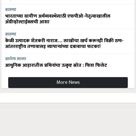
बातम्या
भारताच्या ग्रामीण अर्थव्यवस्थेसाठी एफपीओ-नेतृत्वाखालील
अ‍ॅग्रीव्होल्टाईक्सची आशा
बातम्या
केळी उत्पादक शेतकरी नाराज… लाखोंचा खर्च करूनही विक्री ठप्प-
आंतरराष्ट्रीय तणावासह व्यापाऱ्यांच्या दबावाचा फटका!
आरोग्य सल्ला
आधुनिक आहारातील प्रथिनांचा उत्कृष्ट स्रोत : फिश फिलेट
More News