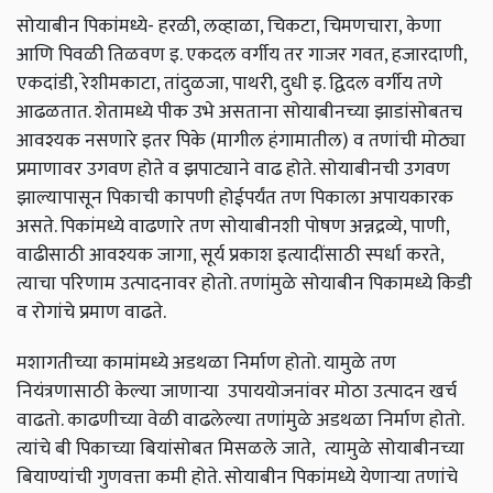
सोयाबीन पिकांमध्ये- हरळी, लव्हाळा, चिकटा, चिमणचारा, केणा
आणि पिवळी तिळवण इ. एकदल वर्गीय तर गाजर गवत, हजारदाणी,
एकदांडी, रेशीमकाटा, तांदुळजा, पाथरी, दुधी इ. द्विदल वर्गीय तणे
आढळतात. शेतामध्ये पीक उभे असताना सोयाबीनच्या झाडांसोबतच
आवश्यक नसणारे इतर पिके (मागील हंगामातील) व तणांची मोठ्या
प्रमाणावर उगवण होते व झपाट्याने वाढ होते. सोयाबीनची उगवण
झाल्यापासून पिकाची कापणी होईपर्यंत तण पिकाला अपायकारक
असते. पिकांमध्ये वाढणारे तण सोयाबीनशी पोषण अन्नद्रव्ये, पाणी,
वाढीसाठी आवश्यक जागा, सूर्य प्रकाश इत्यादींसाठी स्पर्धा करते,
त्याचा परिणाम उत्पादनावर होतो. तणांमुळे सोयाबीन पिकामध्ये किडी
व रोगांचे प्रमाण वाढते.
मशागतीच्या कामांमध्ये अडथळा निर्माण होतो. यामुळे तण
नियंत्रणासाठी केल्या जाणाऱ्या उपाययोजनांवर मोठा उत्पादन खर्च
वाढतो. काढणीच्या वेळी वाढलेल्या तणांमुळे अडथळा निर्माण होतो.
त्यांचे बी पिकाच्या बियांसोबत मिसळले जाते, त्यामुळे सोयाबीनच्या
बियाण्यांची गुणवत्ता कमी होते. सोयाबीन पिकांमध्ये येणार्‍या तणांचे