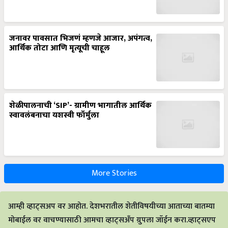
जनावर पावसात भिजणं म्हणजे आजार, अपंगत्व,
आर्थिक तोटा आणि मृत्यूची चाहूल
शेळीपालनाची ‘SIP’- ग्रामीण भागातील आर्थिक
स्वावलंबनाचा यशस्वी फॉर्मुला
More Stories
आम्ही व्हाट्सअप वर आहोत. देशभरातील शेतीविषयीच्या आताच्या बातम्या
मोबाईल वर वाचण्यासाठी आमचा व्हाट्सअँप ग्रुपला जॉईन करा.व्हाट्सएप