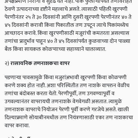
अपेक्षेप्रमाणे निरोगी व सुदृढ येत नाही. पीक फुलोर्‍यापर्यंत तणविरहित
ठेवणे उत्पादनाच्या दृष्टीने महत्त्वाचे असते. त्यासाठी पहिली खुरपणी
पेरणीनंतर २५ ते ३० दिवसांनी आणि दुसरी खुरपणी पेरणीनंतर ४० ते
४५ दिवसांनी करावी किंवा पिकातील तण उपटून त्याचे पिकांमध्येच
आच्छादन करावे. किंवा खुरपणीसाठी मजूरांची कमतरता असल्यास
तणांचा प्रादुर्भाव पाहून ४० ते ४५ दिवसांपर्यंत कुळवाच्या दोन पाळ्या
बैल किंवा सायकल कोळप्याच्या सहाय्याने घालाव्यात.
२)
रासायनिक तणनाशकचा वापर
पडणार्‍या पावसामुळे किंवा मजुरांअभावी खुरपणी किंवा कोळपणी
करणे शक्य होत नाही. अशा परिस्थितीत तण नाशके वापरुन वेळीच
तणांचा बंदोबस्त करता येतो. पेरणीपूर्वी, तण उगवण्यापूर्वी व
उगवल्यानंतर वापरायची तणनाशके वेगवेगळी असतात. त्यामुळे
तणनाशक वापराचे नियोजन पेरणी पूर्वी करणे गरजेचे असते. खाली
दिल्याप्रमाणे सोयाबीनमधील तण नियंत्रणासाठी एका तण नाशकाचा
वापर करावा.