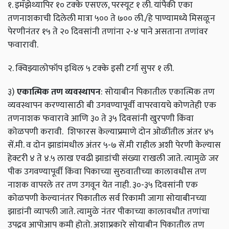
१. इमॅझेथ्यापिर १० टक्के एसएल, परस्यूट १ ली. यांपैकी एका
तणनाशकाची दिलेली मात्रा ५०० ते ७०० ली./हे पाण्यामध्ये मिसळून
पेरणीनंतर १५ ते २० दिवसांनी तणांना २-४ पाने असताना तणांवर
फवारावी.
२. क्विझ्यालोफॉप इथिल ५ टक्के इसी टर्गा सुपर १ ली.
३)
एकात्मिक तण व्यवस्थापन
: सोयाबीन पिकातील एकात्मिक तण
व्यवस्थापन करण्यासाठी बी उगवण्यापूर्वी वापरवायचे कोणतेही एक
तणनाशक फवारावे आणि ३० ते ३५ दिवसांनी खुरपणी किंवा
कोळपणी करावी. शिफारस केल्याप्रमाणे दोन ओळींतील अंतर ४५
सें.मी. व दोन झाडांमधील अंतर ५-७ सें.मी राहील अशी पेरणी केल्यास
हेक्टरी ४ ते ४.५ लाख एवढी झाडांची संख्या राखली जाते. त्यामुळे जर
पीक उगवण्यापूर्वी किंवा पिकाच्या सुरुवातीच्या कालावधीस तण
नाशक वापरले तर तण उगवून येत नाही. ३०-३५ दिवसांनी एक
कोळपणी केल्यानंतर पिकातील सर्व रिकामी जागा सोयाबीनच्या
झाडांनी व्यापली जाते. त्यामुळे नंतर पीकाच्या कालावधीत तणांचा
उपद्रव आपोआप कमी होतो. अशाप्रकारे सोयाबीन पिकातील तण