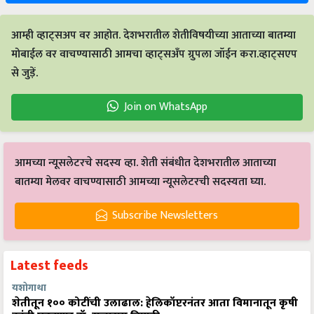
आम्ही व्हाट्सअप वर आहोत. देशभरातील शेतीविषयीच्या आताच्या बातम्या
मोबाईल वर वाचण्यासाठी आमचा व्हाट्सअँप ग्रुपला जॉईन करा.व्हाट्सएप
से जुड़ें.
Join on WhatsApp
आमच्या न्यूसलेटरचे सदस्य व्हा. शेती संबंधीत देशभरातील आताच्या
बातम्या मेलवर वाचण्यासाठी आमच्या न्यूसलेटरची सदस्यता घ्या.
Subscribe Newsletters
Latest feeds
यशोगाथा
शेतीतून १०० कोटींची उलाढाल: हेलिकॉप्टरनंतर आता विमानातून कृषी