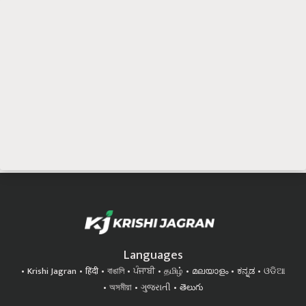
Languages
Krishi Jagran
हिंदी
বাঙালি
ਪੰਜਾਬੀ
தமிழ்
മലയാളം
ಕನ್ನಡ
ଓଡିଆ
অসমীয়া
ગુજરાતી
తెలుగు