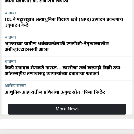
क्रांती घडवणार डॉ. राजाराम त्रिपाठी
बातम्या
ICL ने महाराष्ट्रात अत्याधुनिक विद्राव्य खते (NPK) उत्पादन प्रकल्पाचे
उद्घाटन केले
बातम्या
भारताच्या ग्रामीण अर्थव्यवस्थेसाठी एफपीओ-नेतृत्वाखालील
अ‍ॅग्रीव्होल्टाईक्सची आशा
बातम्या
केळी उत्पादक शेतकरी नाराज… लाखोंचा खर्च करूनही विक्री ठप्प-
आंतरराष्ट्रीय तणावासह व्यापाऱ्यांच्या दबावाचा फटका!
आरोग्य सल्ला
आधुनिक आहारातील प्रथिनांचा उत्कृष्ट स्रोत : फिश फिलेट
More News