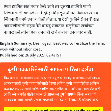
एका टाकीत खत तयार केले जाते तर दुसऱ्या टाकीचे पाणी
सिंचनासाठी वापरले जाते. दोन्ही मिसळून शेतात नेल्यास खत व
सिंचनाची कामे एकाच वेळी होतात. या देशी युक्तीने शेतकरी खत
फवारणीसाठी सहज पैसे वाचवू शकतात. मजुरीच्या खर्चाच्या
नावाखाली त्यांना एक रुपयाही खर्च करावा लागणार नाही.
English Summary:
Desi Jugad : Best way to fertilize the farm,
work without labor cost...
Published on:
26 July 2023, 02:43 IST
कृषी पत्रकारितेसाठी आपला पाठिंबा दर्शवा
प्रिय वाचक, आमच्यात सामील झाल्याबद्दल धन्यवाद. आपल्यासारखे वाचक
आमच्यासाठी कृषी पत्रकारितेसाठी प्रेरणा आहेत. कृषी पत्रकारितेला अधिक
बळकट करण्यासाठी आणि ग्रामीण भारतातील कानाकोप in्यात शेतकरी
आणि लोकांपर्यंत पोहोचण्यासाठी आम्हाला तुमचे समर्थन किंवा सहकार्य
आवश्यक आहे. आपले प्रत्येक सहकार्य आमच्या भविष्यासाठी मोलाचे आहे.