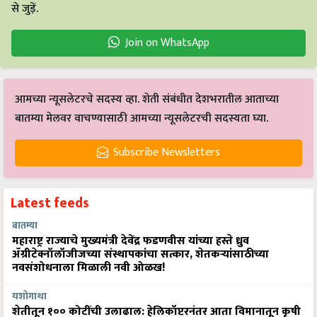
Join on WhatsApp
आमच्या न्यूसलेटरचे सदस्य व्हा. शेती संबंधीत देशभरातील आताच्या
बातम्या मेलवर वाचण्यासाठी आमच्या न्यूसलेटरची सदस्यता घ्या.
Subscribe Newsletters
Latest feeds
बातम्या
महाराष्ट्र राज्याचे मुख्यमंत्री देवेंद्र फडणवीस यांच्या हस्ते ध्रुव
ॲग्रीटेक्नॉलॉजीजच्या संस्थापकांचा सत्कार, शेतकऱ्यांसाठीच्या
नवसंशोधनाला मिळाली नवी ओळख!
यशोगाथा
शेतीतून १०० कोटींची उलाढाल: हेलिकॉप्टरनंतर आता विमानातून कृषी
क्रांती घडवणार डॉ. राजाराम त्रिपाठी