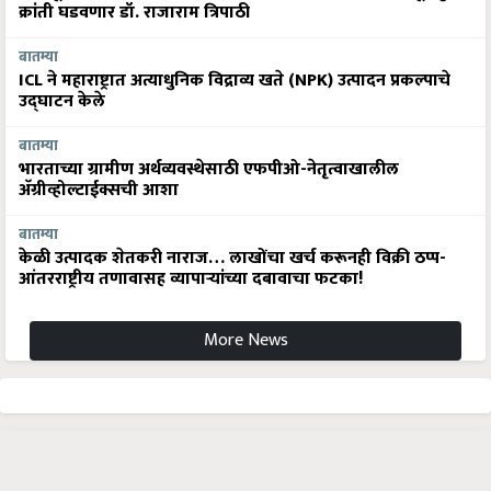
बातम्या
ICL ने महाराष्ट्रात अत्याधुनिक विद्राव्य खते (NPK) उत्पादन प्रकल्पाचे
उद्घाटन केले
बातम्या
भारताच्या ग्रामीण अर्थव्यवस्थेसाठी एफपीओ-नेतृत्वाखालील
अ‍ॅग्रीव्होल्टाईक्सची आशा
बातम्या
केळी उत्पादक शेतकरी नाराज… लाखोंचा खर्च करूनही विक्री ठप्प-
आंतरराष्ट्रीय तणावासह व्यापाऱ्यांच्या दबावाचा फटका!
More News