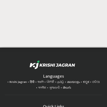
Languages
Krishi Jagran
हिंदी
বাঙালি
ਪੰਜਾਬੀ
தமிழ்
മലയാളം
ಕನ್ನಡ
ଓଡିଆ
অসমীয়া
ગુજરાતી
తెలుగు
Quick Links
होम
बातम्या
कृषीपीडिया
फलोत्पादन
पशुसंवर्धन
कृषी