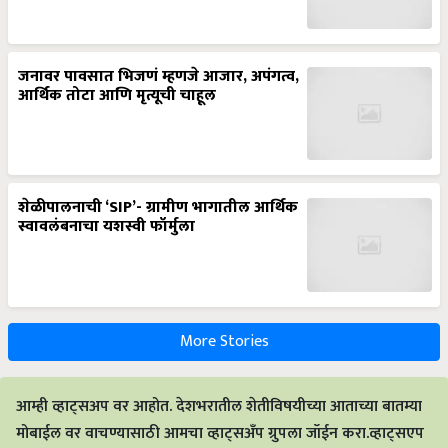
जनावर पावसात भिजणं म्हणजे आजार, अपंगत्व,
आर्थिक तोटा आणि मृत्यूची चाहूल
शेळीपालनाची ‘SIP’- ग्रामीण भागातील आर्थिक
स्वावलंबनाचा यशस्वी फॉर्मुला
More Stories
आम्ही व्हाट्सअप वर आहोत. देशभरातील शेतीविषयीच्या आताच्या बातम्या
मोबाईल वर वाचण्यासाठी आमचा व्हाट्सअँप ग्रुपला जॉईन करा.व्हाट्सएप
से जुड़ें.