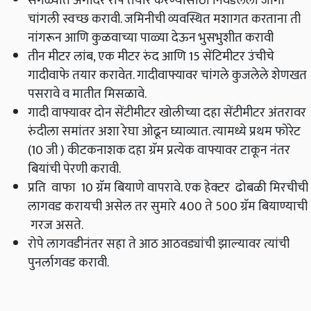
सगळ्यात अगोदर रोपे तयार करण्यासाठी निवडलेली जागा
चांगली स्वच्छ करावी. जमिनीची व्यवस्थित मशागत करताना ती
नांगरून आणि कुळवाच्या पाळ्या देऊन भुसभुशीत करावी
तीन मीटर लांब, एक मीटर रुंद आणि 15 सेंटिमीटर उंचीचे
गादीवाफे तयार करावेत. गादीवाफ्यावर चांगले कुजलेले शेणखत
पसरावे व मातीत मिसळावे.
गादी वाफ्यावर दोन सेंटीमीटर खोलीच्या दहा सेंटीमीटर अंतरावर
रुंदीला समांतर अशा रेघा ओढून घ्याव्यात. त्यामध्ये प्रथम फोरेट
(10 जी ) कीटकनाशक दहा ग्रॅम प्रत्येक वाफ्यावर टाकून नंतर
बियांची पेरणी करावी.
प्रति वाफा 10 ग्रॅम बियाणे वापरावे. एक हेक्टर ढोबळी मिरचीची
लागवड करायची असेल तर सुमारे 400 ते 500 ग्रॅम बियाण्याची
गरज असते.
रोपे लागवडीनंतर सहा ते आठ आठवड्यांची झाल्यावर त्यांची
पुनर्लागवड करावी.