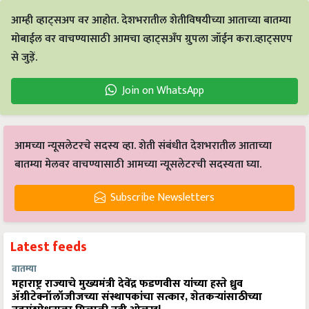
आम्ही व्हाट्सअप वर आहोत. देशभरातील शेतीविषयीच्या आताच्या बातम्या
मोबाईल वर वाचण्यासाठी आमचा व्हाट्सअँप ग्रुपला जॉईन करा.व्हाट्सएप
से जुड़ें.
Join on WhatsApp
आमच्या न्यूसलेटरचे सदस्य व्हा. शेती संबंधीत देशभरातील आताच्या
बातम्या मेलवर वाचण्यासाठी आमच्या न्यूसलेटरची सदस्यता घ्या.
Subscribe Newsletters
Latest feeds
बातम्या
महाराष्ट्र राज्याचे मुख्यमंत्री देवेंद्र फडणवीस यांच्या हस्ते ध्रुव
ॲग्रीटेक्नॉलॉजीजच्या संस्थापकांचा सत्कार, शेतकऱ्यांसाठीच्या