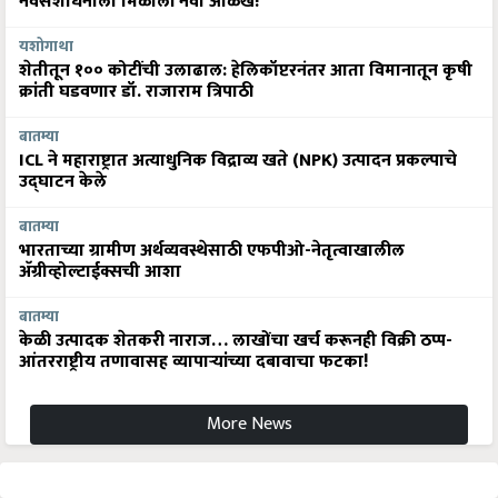
नवसंशोधनाला मिळाली नवी ओळख!
यशोगाथा
शेतीतून १०० कोटींची उलाढाल: हेलिकॉप्टरनंतर आता विमानातून कृषी
क्रांती घडवणार डॉ. राजाराम त्रिपाठी
बातम्या
ICL ने महाराष्ट्रात अत्याधुनिक विद्राव्य खते (NPK) उत्पादन प्रकल्पाचे
उद्घाटन केले
बातम्या
भारताच्या ग्रामीण अर्थव्यवस्थेसाठी एफपीओ-नेतृत्वाखालील
अ‍ॅग्रीव्होल्टाईक्सची आशा
बातम्या
केळी उत्पादक शेतकरी नाराज… लाखोंचा खर्च करूनही विक्री ठप्प-
आंतरराष्ट्रीय तणावासह व्यापाऱ्यांच्या दबावाचा फटका!
More News