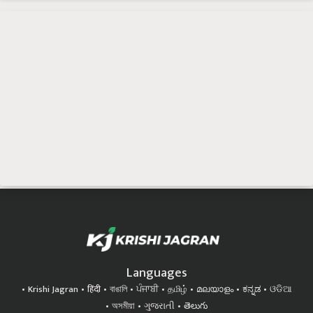
Languages
Krishi Jagran
हिंदी
বাঙালি
ਪੰਜਾਬੀ
தமிழ்
മലയാളം
ಕನ್ನಡ
ଓଡିଆ
অসমীয়া
ગુજરાતી
తెలుగు