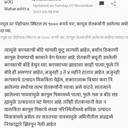
Updated on Sunday, 07 November
2021 06:58 PM
ापूस दर पोहोचला क्विंटल ला ९००० रूपये पार, कापूस शेतकर्यांनी आलेल्या संधीचा फायदा घ्य
त्यामुळे कापसाची बोंडे चांगली फूटू लागली आहेत, बर्याच ठिकाणी
कापूस वेचण्याची कामाने वेग घेतला आहे. शेतकरी बंधूंनी उमलेली
कापसाची बोंडे वेचून घ्या. कापसाच्या झाडांवर काही पात्या,फूले नि
बोंडे ही असणार आहेत, अजुनही ३ ते ४ महीने हातात आहेत. अजुनही
कापसाचे उत्पादन मिळविता येईल, सकारात्मक विचार करा नि
आलेल्या संधीचा लाभ शेतकर्यांनी घ्यावा असे वाटते. सातत्याने
झालेल्या पावसामुळे कापूस पिकामध्ये पात्या, फुले गळ व बोंड सड
ह्यामुळे उत्पादनात घट येणार आहे. तरीही शेतकऱ्यांनी वेळ न
घालविता कापूस पिकाचे सध्या परिस्थितीमध्ये अधिक उत्पादन
मिळवायचे असेल तर सततच्या पावसामुळे जमिनीतील अन्नद्रव्ये
निचराद्वारे झिरपून गेली आहेत