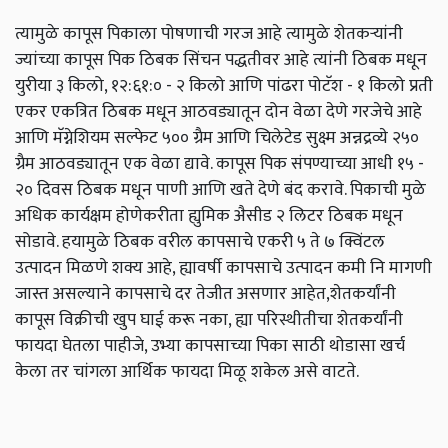
त्यामुळे कापूस पिकाला पोषणाची गरज आहे त्यामुळे शेतकऱ्यांनी
ज्यांच्या कापूस पिक ठिबक सिंचन पद्धतीवर आहे त्यांनी ठिबक मधून
युरीया ३ किलो, १२:६१:० - २ किलो आणि पांढरा पोटॅश - १ किलो प्रती
एकर एकत्रित ठिबक मधून आठवड्यातून दोन वेळा देणे गरजेचे आहे
आणि मॅग्नेशियम सल्फेट ५०० ग्रैम आणि चिलेटेड सुक्ष्म अन्नद्रव्ये २५०
ग्रैम आठवड्यातून एक वेळा द्यावे. कापूस पिक संपण्याच्या आधी १५ -
२० दिवस ठिबक मधून पाणी आणि खते देणे बंद करावे. पिकाची मुळे
अधिक कार्यक्षम होणेकरीता ह्युमिक अैसीड २ लिटर ठिबक मधून
सोडावे. हयामुळे ठिबक वरील कापसाचे एकरी ५ ते ७ क्विंटल
उत्पादन मिळणे शक्य आहे, ह्यावर्षी कापसाचे उत्पादन कमी नि मागणी
जास्त असल्याने कापसाचे दर तेजीत असणार आहेत,शेतकर्यांनी
कापूस विक्रीची खुप घाई करू नका, ह्या परिस्थीतीचा शेतकर्यांनी
फायदा घेतला पाहीजे, उभ्या कापसाच्या पिका साठी थोडासा खर्च
केला तर चांगला आर्थिक फायदा मिळू शकेल असे वाटते.