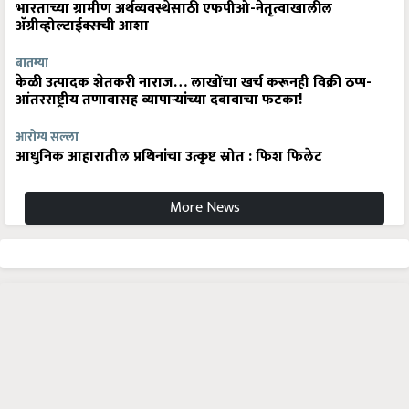
भारताच्या ग्रामीण अर्थव्यवस्थेसाठी एफपीओ-नेतृत्वाखालील
अ‍ॅग्रीव्होल्टाईक्सची आशा
बातम्या
केळी उत्पादक शेतकरी नाराज… लाखोंचा खर्च करूनही विक्री ठप्प-
आंतरराष्ट्रीय तणावासह व्यापाऱ्यांच्या दबावाचा फटका!
आरोग्य सल्ला
आधुनिक आहारातील प्रथिनांचा उत्कृष्ट स्रोत : फिश फिलेट
More News