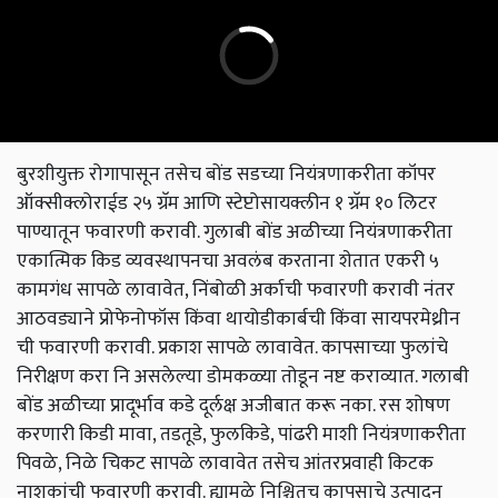
बुरशीयुक्त रोगापासून तसेच बोंड सडच्या नियंत्रणाकरीता कॉपर
ऑक्सीक्लोराईड २५ ग्रॅम आणि स्टेप्टोसायक्लीन १ ग्रॅम १० लिटर
पाण्यातून फवारणी करावी. गुलाबी बोंड अळीच्या नियंत्रणाकरीता
एकात्मिक किड व्यवस्थापनचा अवलंब करताना शेतात एकरी ५
कामगंध सापळे लावावेत, निंबोळी अर्काची फवारणी करावी नंतर
आठवड्याने प्रोफेनोफॉस किंवा थायोडीकार्बची किंवा सायपरमेथ्रीन
ची फवारणी करावी. प्रकाश सापळे लावावेत. कापसाच्या फुलांचे
निरीक्षण करा नि असलेल्या डोमकळ्या तोडून नष्ट कराव्यात. गलाबी
बोंड अळीच्या प्रादूर्भाव कडे दूर्लक्ष अजीबात करू नका. रस शोषण
करणारी किडी मावा, तडतूडे, फुलकिडे, पांढरी माशी नियंत्रणाकरीता
पिवळे, निळे चिकट सापळे लावावेत तसेच आंतरप्रवाही किटक
नाशकांची फवारणी करावी. ह्यामुळे निश्चितच कापूसाचे उत्पादन