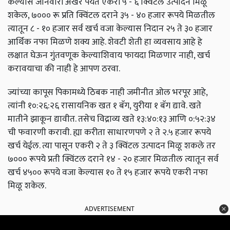
केल्यास जानेवारी अखेर पर्यंत एकरी ५ - ६ क्विंटल उत्पादन मिळू
शकेल, ७००० रू प्रति क्विंटल दराने ३५ - ४० हजार रूपये मिळतील
त्यातून ८ - १० हजार सर्व खर्च वजा केल्यास निदान २५ ते ३० हजार
आर्थिक नफा मिळणे शक्य आहे. शेवटी शेती हा व्यवसाय आहे हे
लक्षात घेऊन गुंतवणूक केल्याशिवाय फायदा मिळणार नाही, खर्च
करावयाचा की नाही हे आपण ठरवा.
ज्यांच्या कापूस पिकामध्ये ठिबक नाही जमीनीत ओल भरपूर आहे,
त्यांनी १०:२६:२६ रासायनिक खत १ बॅग, युरीया १ बॅग द्यावे. खते
मातीने झाकून द्यावीत. तसेच विद्राव्य खते १३:४०:१३ आणि ०:५२:३४
ची फवारणी करावी. ह्या करीता साधारणपणे २ ते २.५ हजार रूपये
खर्च येईल. त्या पासून एकरी २ ते ३ क्विंटल उत्पादन मिळू शकले तर
७००० रूपये प्रती क्विंटल दराने १४ - २० हजार मिळतील त्यातून सर्व
खर्च ४५०० रूपये वजा केल्यास १० ते १५ हजार रूपये एकरी नफा
मिळू शकेल.
ADVERTISEMENT