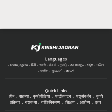
Languages
Krishi Jagran
हिंदी
বাঙালি
ਪੰਜਾਬੀ
தமிழ்
മലയാളം
ಕನ್ನಡ
ଓଡିଆ
অসমীয়া
ગુજરાતી
తెలుగు
Quick Links
होम
बातम्या
कृषीपीडिया
फलोत्पादन
पशुसंवर्धन
कृषी
प्रक्रिया
यशकथा
यांत्रिकीकरण
शिक्षण
आरोग्य
इतर