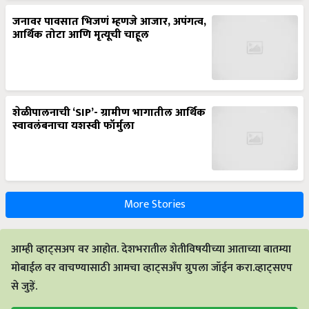
जनावर पावसात भिजणं म्हणजे आजार, अपंगत्व,
आर्थिक तोटा आणि मृत्यूची चाहूल
शेळीपालनाची ‘SIP’- ग्रामीण भागातील आर्थिक
स्वावलंबनाचा यशस्वी फॉर्मुला
More Stories
आम्ही व्हाट्सअप वर आहोत. देशभरातील शेतीविषयीच्या आताच्या बातम्या
मोबाईल वर वाचण्यासाठी आमचा व्हाट्सअँप ग्रुपला जॉईन करा.व्हाट्सएप
से जुड़ें.