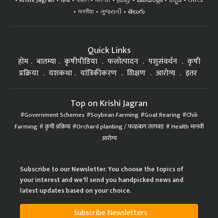
Krishi Jagran
हिंदी
বাঙালি
ਪੰਜਾਬੀ
தமிழ்
മലയാളം
ಕನ್ನಡ
ଓଡିଆ
অসমীয়া
ગુજરાતી
తెలుగు
Quick Links
होम
बातम्या
कृषीपीडिया
फलोत्पादन
पशुसंवर्धन
कृषी
प्रक्रिया
यशकथा
यांत्रिकीकरण
शिक्षण
आरोग्य
इतर
Top on Krishi Jagran
Government Schemes
Soybean Farming
Goat Rearing
Chili
Farming
कृषी प्रक्रिया
Orchard planting / फळबाग लागवड
Health मानवी
आरोग्य
Subscribe to our Newsletter. You choose the topics of
your interest and we'll send you handpicked news and
latest updates based on your choice.
Subscribe Newsletters