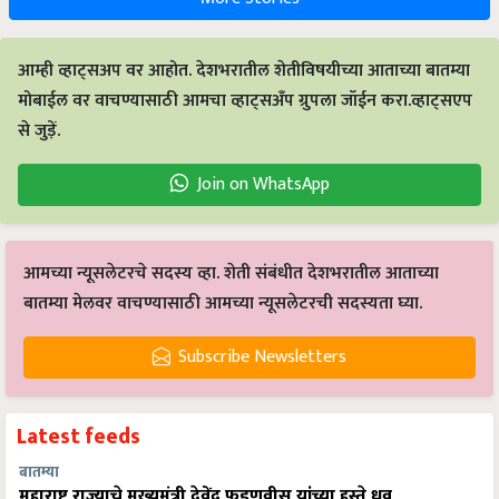
आम्ही व्हाट्सअप वर आहोत. देशभरातील शेतीविषयीच्या आताच्या बातम्या
मोबाईल वर वाचण्यासाठी आमचा व्हाट्सअँप ग्रुपला जॉईन करा.व्हाट्सएप
से जुड़ें.
Join on WhatsApp
आमच्या न्यूसलेटरचे सदस्य व्हा. शेती संबंधीत देशभरातील आताच्या
बातम्या मेलवर वाचण्यासाठी आमच्या न्यूसलेटरची सदस्यता घ्या.
Subscribe Newsletters
Latest feeds
बातम्या
महाराष्ट्र राज्याचे मुख्यमंत्री देवेंद्र फडणवीस यांच्या हस्ते ध्रुव