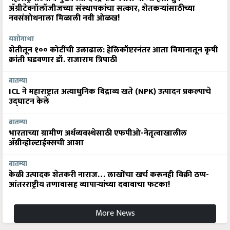
ॲग्रीटेक्नॉलॉजीजच्या संस्थापकांचा सत्कार, शेतकऱ्यांसाठीच्या
नवसंशोधनाला मिळाली नवी ओळख!
यशोगाथा
शेतीतून १०० कोटींची उलाढाल: हेलिकॉप्टरनंतर आता विमानातून कृषी
क्रांती घडवणार डॉ. राजाराम त्रिपाठी
बातम्या
ICL ने महाराष्ट्रात अत्याधुनिक विद्राव्य खते (NPK) उत्पादन प्रकल्पाचे
उद्घाटन केले
बातम्या
भारताच्या ग्रामीण अर्थव्यवस्थेसाठी एफपीओ-नेतृत्वाखालील
अ‍ॅग्रीव्होल्टाईक्सची आशा
बातम्या
केळी उत्पादक शेतकरी नाराज… लाखोंचा खर्च करूनही विक्री ठप्प-
आंतरराष्ट्रीय तणावासह व्यापाऱ्यांच्या दबावाचा फटका!
More News