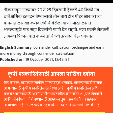
पीकउगवून आल्यावर 20 ते 25 दिवसांनी हेक्‍टरी 40 किलो नत्र
द्यावे.अधिक उत्पादन घेण्यासाठी तीन बाय दोन मीटर आकाराच्या
वाफ्यात लागवड करावी.कोथिंबिरीला पाणी जास्त लागत
असल्यामुळे पाच सहा दिवसांनी पाणी देत राहावे. अशा प्रकारे शेतकरी
आपल्या पिकात वाढ करून अधिकचे उत्पादन घेऊ शकतात.
English Summary:
corriander cultivation technique and earn
more money through corriender cultivation
Published on:
19 October 2021, 12:49 IST
कृषी पत्रकारितेसाठी आपला पाठिंबा दर्शवा
प्रिय वाचक, आमच्यात सामील झाल्याबद्दल धन्यवाद. आपल्यासारखे वाचक
आमच्यासाठी कृषी पत्रकारितेसाठी प्रेरणा आहेत. कृषी पत्रकारितेला अधिक
बळकट करण्यासाठी आणि ग्रामीण भारतातील कानाकोप in्यात शेतकरी
आणि लोकांपर्यंत पोहोचण्यासाठी आम्हाला तुमचे समर्थन किंवा सहकार्य
आवश्यक आहे. आपले प्रत्येक सहकार्य आमच्या भविष्यासाठी मोलाचे आहे.