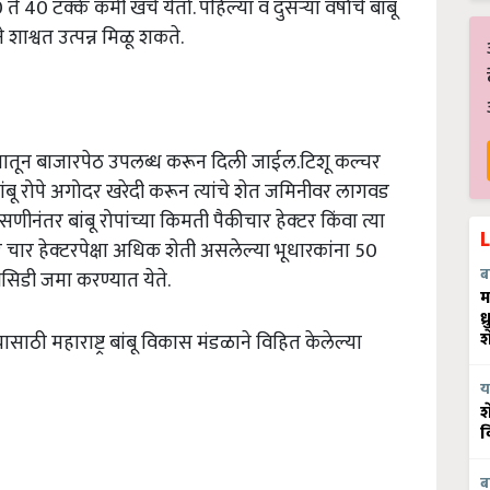
े 40 टक्के कमी खर्च येतो. पहिल्या व दुसऱ्या वर्षाचे बांबू
 शाश्वत उत्पन्न मिळू शकते.
प्रयत्नातून बाजारपेठ उपलब्ध करून दिली जाईल.टिशू कल्चर
. बांबू रोपे अगोदर खरेदी करून त्यांचे शेत जमिनीवर लागवड
ंतर बांबू रोपांच्या किमती पैकीचार हेक्‍टर किंवा त्या
चार हेक्‍टरपेक्षा अधिक शेती असलेल्या भूधारकांना 50
ब
बसिडी जमा करण्यात येते.
म
ध
श
ासाठी महाराष्ट्र बांबू विकास मंडळाने विहित केलेल्या
य
श
व
ब