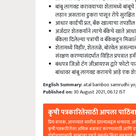
लहान असताना डुकरा पासून रोपे सुरक्षित
आधार कार्डची प्रत, बँक खात्याचा तपशील
अर्जदार शेतकर्याने त्याचे बँकेचे खाते आध
बँकेला दिलेल्या पत्रांची व बँकेकडून मिळा
शेतामध्ये विहीर, शेततळे, बोरवेल असल्याबाब
संरक्षण करण्यासंदर्भात विहित प्रपत्रात हमी
बंधपत्र जिओ टॅग जीआयएस द्वारे फोटो पा
बांधावर बांबू लागवड करायचे आहे एक शेत्र
English Summary:
atal bamboo samrudhi yo
Published on:
30 August 2021, 06:12 IST
कृषी पत्रकारितेसाठी आपला पाठिंबा
प्रिय वाचक, आमच्यात सामील झाल्याबद्दल धन्यवाद. आप
कृषी पत्रकारितेला अधिक बळकट करण्यासाठी आणि ग्
पोहोचण्यासाठी आम्हाला तुमचे समर्थन किंवा सहकार्य 
आहे.