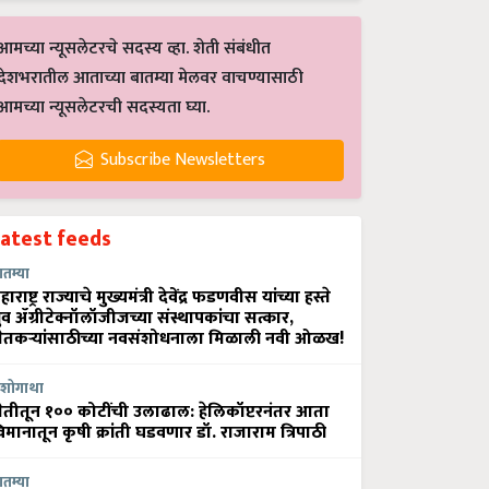
आमच्या न्यूसलेटरचे सदस्य व्हा. शेती संबंधीत
देशभरातील आताच्या बातम्या मेलवर वाचण्यासाठी
आमच्या न्यूसलेटरची सदस्यता घ्या.
Subscribe Newsletters
Latest feeds
ातम्या
हाराष्ट्र राज्याचे मुख्यमंत्री देवेंद्र फडणवीस यांच्या हस्ते
्रुव ॲग्रीटेक्नॉलॉजीजच्या संस्थापकांचा सत्कार,
ेतकऱ्यांसाठीच्या नवसंशोधनाला मिळाली नवी ओळख!
शोगाथा
ेतीतून १०० कोटींची उलाढाल: हेलिकॉप्टरनंतर आता
िमानातून कृषी क्रांती घडवणार डॉ. राजाराम त्रिपाठी
ातम्या