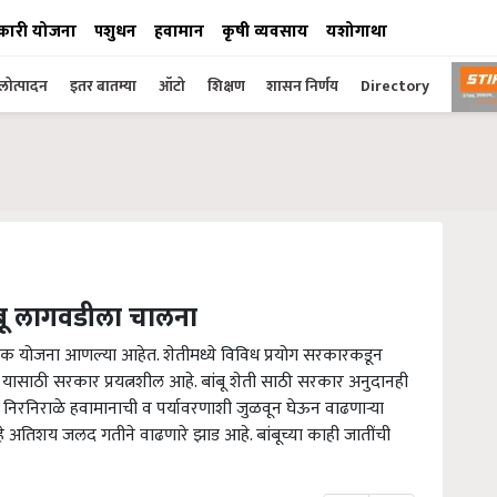
कारी योजना
पशुधन
हवामान
कृषी व्यवसाय
यशोगाथा
ोत्पादन
इतर बातम्या
ऑटो
शिक्षण
शासन निर्णय
Directory
ांबू लागवडीला चालना
नेक योजना आणल्या आहेत. शेतीमध्ये विविध प्रयोग सरकारकडून
यासाठी सरकार प्रयत्नशील आहे. बांबू शेती साठी सरकार अनुदानही
े. निरनिराळे हवामानाची व पर्यावरणाशी जुळवून घेऊन वाढणाऱ्या
 अतिशय जलद गतीने वाढणारे झाड आहे. बांबूच्या काही जातींची