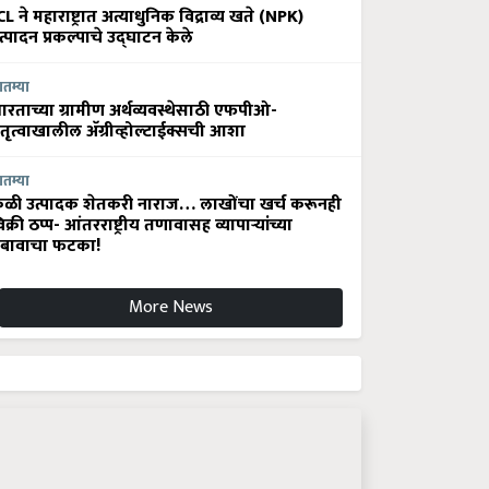
CL ने महाराष्ट्रात अत्याधुनिक विद्राव्य खते (NPK)
त्पादन प्रकल्पाचे उद्घाटन केले
ातम्या
ारताच्या ग्रामीण अर्थव्यवस्थेसाठी एफपीओ-
ेतृत्वाखालील अ‍ॅग्रीव्होल्टाईक्सची आशा
ातम्या
ेळी उत्पादक शेतकरी नाराज… लाखोंचा खर्च करूनही
िक्री ठप्प- आंतरराष्ट्रीय तणावासह व्यापाऱ्यांच्या
बावाचा फटका!
More News