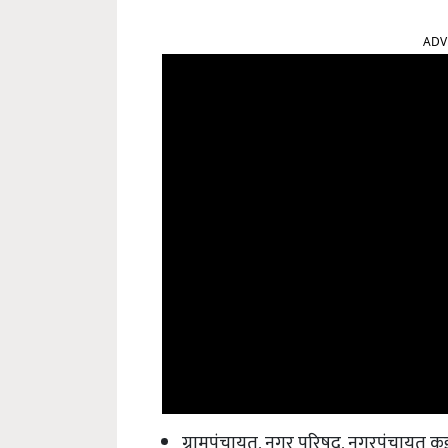
ADV
ग्रामपंचायत, नगर परिषद, नगरपंचायत 
बांबू लागवड करावयाच्या शेतामध्ये बांबूच