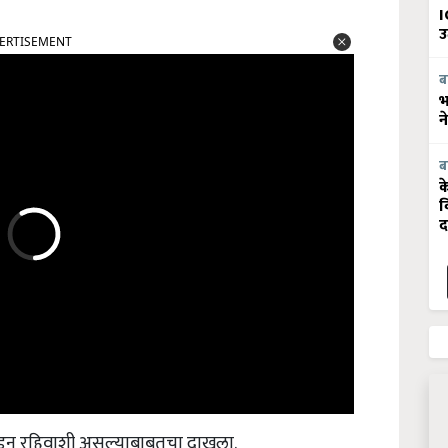
I
ERTISEMENT
उ
ब
भ
न
ब
क
व
द
कडून रहिवाशी असल्याबाबतचा दाखला.
े अपेक्षित उत्पादन मिळविण्यासाठी ठिबक सिंचन व बांबू रोपे