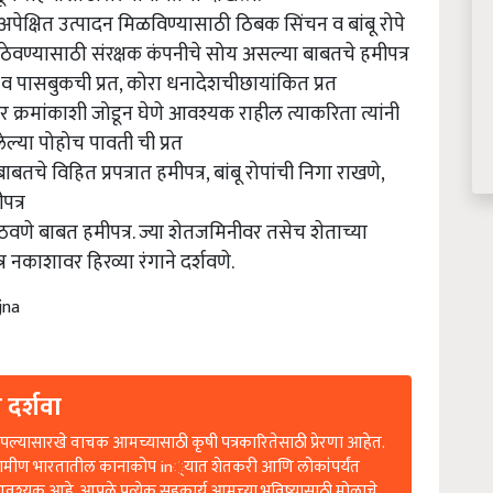
 ठेवण्यासाठी संरक्षक कंपनीचे सोय असल्या बाबतचे हमीपत्र
 व पासबुकची प्रत, कोरा धनादेशचीछायांकित प्रत
ार क्रमांकाशी जोडून घेणे आवश्यक राहील त्याकरिता त्यांनी
लेल्या पोहोच पावती ची प्रत
तचे विहित प्रपत्रात हमीपत्र, बांबू रोपांची निगा राखणे,
पत्र
ठवणे बाबत हमीपत्र. ज्या शेतजमिनीवर तसेच शेताच्या
 नकाशावर हिरव्या रंगाने दर्शवणे.
jna
 दर्शवा
ल्यासारखे वाचक आमच्यासाठी कृषी पत्रकारितेसाठी प्रेरणा आहेत.
रामीण भारतातील कानाकोप in्यात शेतकरी आणि लोकांपर्यंत
आवश्यक आहे. आपले प्रत्येक सहकार्य आमच्या भविष्यासाठी मोलाचे