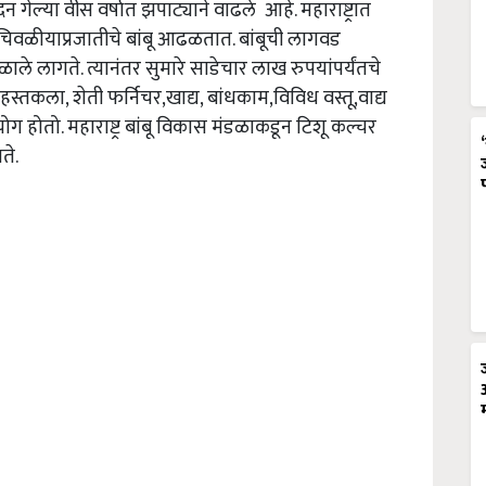
न गेल्या वीस वर्षात झपाट्याने वाढले आहे. महाराष्ट्रात
,चिवळीयाप्रजातीचे बांबू आढळतात. बांबूची लागवड
मिळाले लागते. त्यानंतर सुमारे साडेचार लाख रुपयांपर्यंतचे
 हस्तकला, शेती फर्निचर,खाद्य, बांधकाम,विविध वस्तू,वाद्य
उपयोग होतो. महाराष्ट्र बांबू विकास मंडळाकडून टिशू कल्चर
ते.