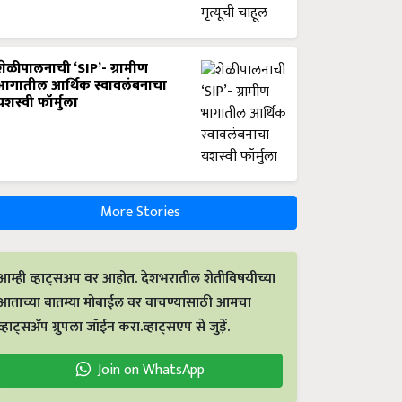
शेळीपालनाची ‘SIP’- ग्रामीण
भागातील आर्थिक स्वावलंबनाचा
यशस्वी फॉर्मुला
More Stories
आम्ही व्हाट्सअप वर आहोत. देशभरातील शेतीविषयीच्या
आताच्या बातम्या मोबाईल वर वाचण्यासाठी आमचा
व्हाट्सअँप ग्रुपला जॉईन करा.व्हाट्सएप से जुड़ें.
Join on WhatsApp