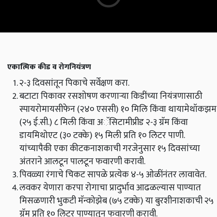
एकात्मिक कीड व रोगनियंत्रण
२-३ दिवसांतून पिकाचे सर्वेक्षण करा.
बटाटा पिकावर रसशोषण करणार्‍या किडींच्या नियंत्रणासाठी
स्पायरोमायसीफेन (२४० एससी) १० मिलि किंवा थायामेथॉकझम
(२५ ई.सी.) ८ मिली किंवा अॅसिटामीप्रीड २-३ ग्रॅम किंवा
डायमिथोएट (३० टक्के) १५ मिली प्रति १० लिटर पाणी.
यांच्यापैकी एका कीटकनाशकाची गरजेनुसार १५ दिवसांच्या
अंतराने आलटून पालटून फवारणी करावी.
पिवळ्या रंगाचे चिकट सापळे प्रत्येक ४-५ ओळींनंतर लावावेत.
लवकर येणारा करपा रोगाचा प्रादुर्भाव आढळल्यास पाण्यात
मिसळणारी भुकटी मॅन्कोझेब (७५ टक्के) या बुरशीनाशकाची २५
ग्रॅम प्रति १० लिटर पाण्यातून फवारणी करावी.