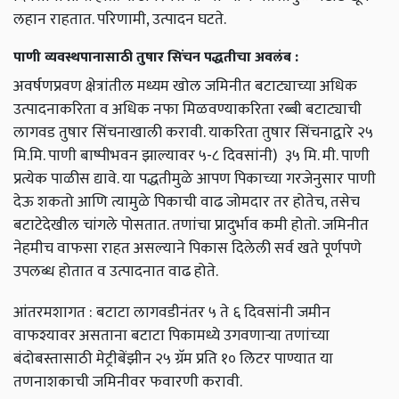
लहान राहतात. परिणामी, उत्पादन घटते.
पाणी व्यवस्थपानासाठी तुषार सिंचन पद्धतीचा अवलंब :
अवर्षणप्रवण क्षेत्रांतील मध्यम खोल जमिनीत बटाट्याच्या अधिक
उत्पादनाकरिता व अधिक नफा मिळवण्याकरिता रब्बी बटाट्याची
लागवड तुषार सिंचनाखाली करावी. याकरिता तुषार सिंचनाद्वारे २५
मि.मि. पाणी बाष्पीभवन झाल्यावर ५-८ दिवसांनी) ३५ मि. मी. पाणी
प्रत्येक पाळीस द्यावे. या पद्धतीमुळे आपण पिकाच्या गरजेनुसार पाणी
देऊ शकतो आणि त्यामुळे पिकाची वाढ जोमदार तर होतेच, तसेच
बटाटेदेखील चांगले पोसतात. तणांचा प्रादुर्भाव कमी होतो. जमिनीत
नेहमीच वाफसा राहत असल्याने पिकास दिलेली सर्व खते पूर्णपणे
उपलब्ध होतात व उत्पादनात वाढ होते.
आंतरमशागत : बटाटा लागवडीनंतर ५ ते ६ दिवसांनी जमीन
वाफश्यावर असताना बटाटा पिकामध्ये उगवणाऱ्या तणांच्या
बंदोबस्तासाठी मेट्रीबेंझीन २५ ग्रॅम प्रति १० लिटर पाण्यात या
तणनाशकाची जमिनीवर फवारणी करावी.