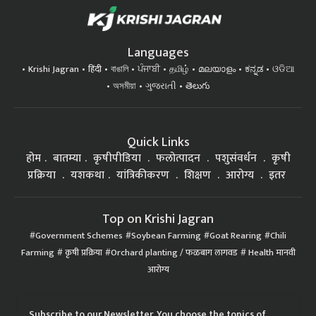
Languages
Krishi Jagran
हिंदी
বাঙালি
ਪੰਜਾਬੀ
தமிழ்
മലയാളം
ಕನ್ನಡ
ଓଡିଆ
অসমীয়া
ગુજરાતી
తెలుగు
Quick Links
होम
बातम्या
कृषीपीडिया
फलोत्पादन
पशुसंवर्धन
कृषी
प्रक्रिया
यशकथा
यांत्रिकीकरण
शिक्षण
आरोग्य
इतर
Top on Krishi Jagran
Government Schemes
Soybean Farming
Goat Rearing
Chili
Farming
कृषी प्रक्रिया
Orchard planting / फळबाग लागवड
Health मानवी
आरोग्य
Subscribe to our Newsletter. You choose the topics of