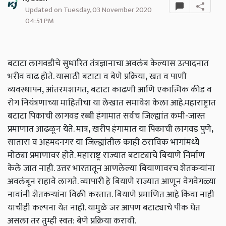
Updated on Tuesday, 03 November 2020
04:51 PM
बटाटा लागवडीचे सुधारित तंत्रज्ञानाचा अवलंब केल्यास उत्पादनात
भरीव वाढ होते. यासाठी बटाटा व बेणे प्रक्रिया
,
खत व पाणी
व्यवस्थापन
,
आंतरमशागत
,
बटाटा काढणी आणि एकात्मिक कीड व
रोग नियंत्रणाच्या माहितीचा या लेखात समावेश केला आहे.महाराष्ट्रात
बटाटा पिकाची लागवड रब्बी हंगामात सर्वच जिल्ह्यांत कमी-जास्त
प्रमाणात आढळून येते. मात्र
,
खरीप हंगामात या पिकाची लागवड पुणे
,
सातारा व अहमदनगर या जिल्ह्यांतील काही ठराविक भागांमध्ये
मोठ्या प्रमाणावर होते. महाराष्ट्र राज्यात बटाट्याचे बियाणे निर्माण
केले जात नाही. उत्तर भारतातून आणलेल्या बियाणावरच शेतकर्‍यांना
अवलंबून राहावे लागते. व्यापारी हे बियाणे राज्यात आणून वेगवेगळ्या
नावांनी शेतकर्‍यांना विक्री करतात. बियाणे प्रमाणित आहे किंवा नाही
याचीही कल्पना येत नाही. यामुळे जर आपण बटाट्याचे पीक घेत
असला तर तुम्ही स्वत: बेणे प्रक्रिया करावी.