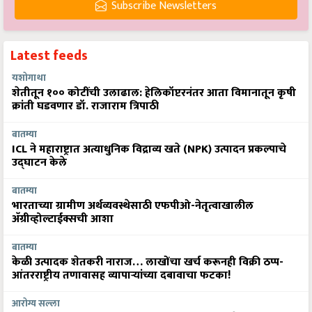
Subscribe Newsletters
Latest feeds
यशोगाथा
शेतीतून १०० कोटींची उलाढाल: हेलिकॉप्टरनंतर आता विमानातून कृषी
क्रांती घडवणार डॉ. राजाराम त्रिपाठी
बातम्या
ICL ने महाराष्ट्रात अत्याधुनिक विद्राव्य खते (NPK) उत्पादन प्रकल्पाचे
उद्घाटन केले
बातम्या
भारताच्या ग्रामीण अर्थव्यवस्थेसाठी एफपीओ-नेतृत्वाखालील
अ‍ॅग्रीव्होल्टाईक्सची आशा
बातम्या
केळी उत्पादक शेतकरी नाराज… लाखोंचा खर्च करूनही विक्री ठप्प-
आंतरराष्ट्रीय तणावासह व्यापाऱ्यांच्या दबावाचा फटका!
आरोग्य सल्ला