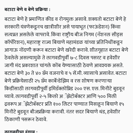
बटाटा बेणे व बेणे प्रक्रिया :
बटाटा बेणे हे प्रमाणित कीड व रोगमुक्त असावे. शक्यतो बटाटा बेणे हे
सरकारी यंत्रणेकडूनच खात्रीशीर असे पायाभूत (फाऊंडेशन) किंवा
सत्यप्रत असलेले वापरावे. किंवा राष्ट्रीय बीज निगम (नॅशनल सीड्स
कॉर्पोरेशन), महाराष्ट्र राज्य बियाणे महामंडळ यांच्या प्रतिनिधींकडून
आगाऊ नोंदणी करून बटाटा बेणे खरेदी करावे. शीतगृहात बटाटा बेणे
ठेवलेले असल्यामुळे ते लागवडीपूर्वी ७-८ दिवस पसरट व हवेशीर
जागी मंद प्रकाशात चांगले कोंब येण्यासाठी ठेवणे आवश्यक असते.
बटाटा बेणे ३० ते ४० ग्रॅम वजनाचे व ५ सें.मी. व्यासाचे असावेत. बटाटा
बेणे प्रक्रियेसाठी २५ ग्रॅम कार्बेन्डेझिम व रस शोषण करणाऱ्या
किडींसाठी लागवडीपूर्वी इमिडॅक्लोप्रिड २०० एस. एल. मिनीटे बुडवून
घ्यावे. लागवडीपूर्वी २-५ किलो अॅझेटोबॅक्टर आणि ५०० मिली
द्रवरूप अॅझेटोबॅक्टर प्रति १०० लिटर पाण्यात मिसळून बियाणे १५
मिनीटे बुडवून बीजप्रक्रिया करावी. नंतर सदर बियाणे थंड, हवेशीर
ठिकाणी पसरून ठेवावे.
लागवडीचा हंगाम :