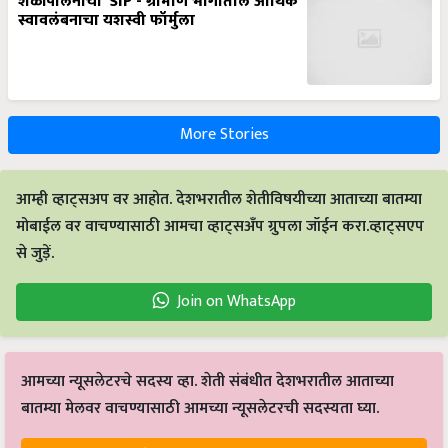
शेळीपालनाची ‘SIP’- ग्रामीण भागातील आर्थिक
स्वावलंबनाचा यशस्वी फॉर्मुला
More Stories
आम्ही व्हाट्सअप वर आहोत. देशभरातील शेतीविषयीच्या आताच्या बातम्या
मोबाईल वर वाचण्यासाठी आमचा व्हाट्सअँप ग्रुपला जॉईन करा.व्हाट्सएप
से जुड़ें.
Join on WhatsApp
आमच्या न्यूसलेटरचे सदस्य व्हा. शेती संबंधीत देशभरातील आताच्या
बातम्या मेलवर वाचण्यासाठी आमच्या न्यूसलेटरची सदस्यता घ्या.