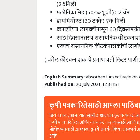
)2.5मिली.
फ्लोनिकामिड (50डब्ल्यू जी.)0.2 ग्रॅम
डायमिथोएट (30 टक्के) एक मिली
कपाशीच्या लागवडीपासून 60 दिवसांपर्य
साठ दिवसानंतरच रासायनिक कीटकनाशका
एकाच रासायनिक कीटकनाशकांची लागोपा
( वरील कीटकनाशकांचे प्रमाण प्रती लिटर पाणी 
English Summary:
absorbent insectiside o
Published on:
20 July 2021, 12:31 IST
कृषी पत्रकारितेसाठी आपला पाठिंबा
प्रिय वाचक, आमच्यात सामील झाल्याबद्दल धन्यवाद. आप
कृषी पत्रकारितेला अधिक बळकट करण्यासाठी आणि ग्
पोहोचण्यासाठी आम्हाला तुमचे समर्थन किंवा सहकार्य 
आहे.