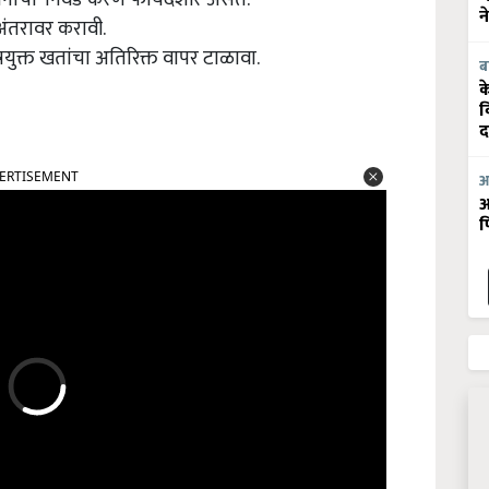
न
ंतरावर करावी.
त्रयुक्त खतांचा अतिरिक्त वापर टाळावा.
ब
क
व
द
ERTISEMENT
आ
आ
फ