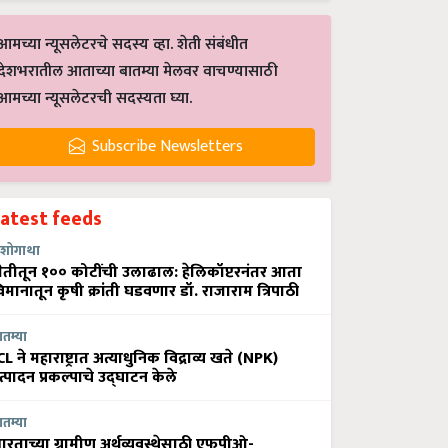
आमच्या न्यूसलेटरचे सदस्य व्हा. शेती संबंधीत
देशभरातील आताच्या बातम्या मेलवर वाचण्यासाठी
आमच्या न्यूसलेटरची सदस्यता घ्या.
Subscribe Newsletters
Latest feeds
शोगाथा
ेतीतून १०० कोटींची उलाढाल: हेलिकॉप्टरनंतर आता
िमानातून कृषी क्रांती घडवणार डॉ. राजाराम त्रिपाठी
ातम्या
CL ने महाराष्ट्रात अत्याधुनिक विद्राव्य खते (NPK)
त्पादन प्रकल्पाचे उद्घाटन केले
ातम्या
ारताच्या ग्रामीण अर्थव्यवस्थेसाठी एफपीओ-