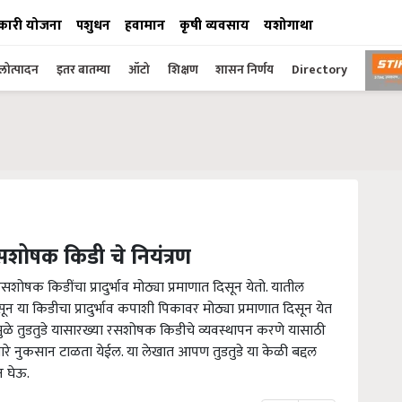
कारी योजना
पशुधन
हवामान
कृषी व्यवसाय
यशोगाथा
ोत्पादन
इतर बातम्या
ऑटो
शिक्षण
शासन निर्णय
Directory
सशोषक किडी चे नियंत्रण
शोषक किडींचा प्रादुर्भाव मोठ्या प्रमाणात दिसून येतो. यातील
ून या किडीचा प्रादुर्भाव कपाशी पिकावर मोठ्या प्रमाणात दिसून येत
यामुळे तुडतुडे यासारख्या रसशोषक किडीचे व्यवस्थापन करणे यासाठी
णारे नुकसान टाळता येईल. या लेखात आपण तुडतुडे या केळी बद्दल
न घेऊ.