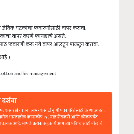
ंत जैविक घटकांचा फवारणीसाठी वापर करावा.
ंचा वापर करणे फायद्याचे असते.
ठ फवारणी करू नये वापर आलटून पालटून करावा.
आहे )
n cotton and his management
 दर्शवा
ल्यासारखे वाचक आमच्यासाठी कृषी पत्रकारितेसाठी प्रेरणा आहेत.
रामीण भारतातील कानाकोप in्यात शेतकरी आणि लोकांपर्यंत
आवश्यक आहे. आपले प्रत्येक सहकार्य आमच्या भविष्यासाठी मोलाचे