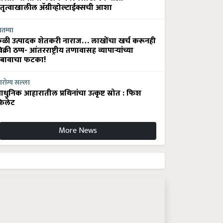
ेतृत्वाखालील अ‍ॅग्रीव्होल्टाईक्सची आशा
ातम्या
ेळी उत्पादक शेतकरी नाराज… लाखोंचा खर्च करूनही
िक्री ठप्प- आंतरराष्ट्रीय तणावासह व्यापाऱ्यांच्या
बावाचा फटका!
रोग्य सल्ला
धुनिक आहारातील प्रथिनांचा उत्कृष्ट स्रोत : फिश
िलेट
More News