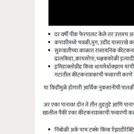
दर वर्षी पीक फेरपालट केले तर उत्तमच अ
कपाशीमध्ये चवळी,मुग, उडीद यासारखे क
सुरुवातीच्या काळात रासायनिक कीटकनाश
ढालकिडा, क्रायसोपा, भक्षककोळी इत्यादीचे
इमिडाक्‍लोप्रीड किंवा थायमेथॉक्झाम या
गटातील कीटकनाशकांची फवारणी करणे ट
या किडीमुळे होणारी आर्थिक नुकसानीची पातळ
जर एका पानावर दोन ते तीन तुडतुडे आणि पान
खालील पैकी एका कीटकनाशकाची फवारणी कर
निंबोळी अर्क पाच टक्के किंवा ऍझाडीरॅक्