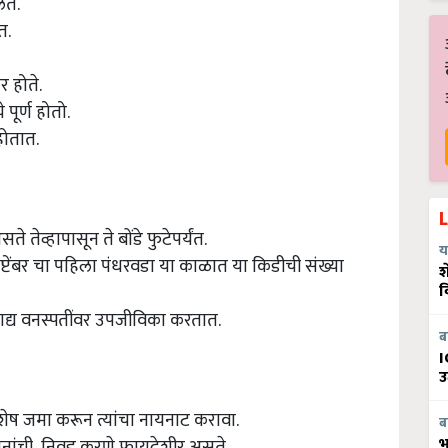
ते.
त.
र होते.
पूर्ण होतो.
होतात.
तेव्हापासून ते बोंडे फुटेपर्यंत.
य
टेंबर चा पहिला पंधरवडा या काळात या किडीची संख्या
श
व
ाद्य वनस्पतींवर उपजीविका करतात.
ब
I
उ
ेष जमा करून त्यांचा नायनाट करावा.
ब
भ
ानांची निवड करणे फायदेशीर असते.