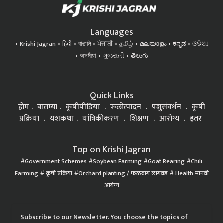
Languages
Krishi Jagran
हिंदी
বাঙালি
ਪੰਜਾਬੀ
தமிழ்
മലയാളം
ಕನ್ನಡ
ଓଡିଆ
অসমীয়া
ગુજરાતી
తెలుగు
Quick Links
होम
बातम्या
कृषीपीडिया
फलोत्पादन
पशुसंवर्धन
कृषी
प्रक्रिया
यशकथा
यांत्रिकीकरण
शिक्षण
आरोग्य
इतर
Top on Krishi Jagran
Government Schemes
Soybean Farming
Goat Rearing
Chili
Farming
कृषी प्रक्रिया
Orchard planting / फळबाग लागवड
Health मानवी
आरोग्य
Subscribe to our Newsletter. You choose the topics of
your interest and we'll send you handpicked news and