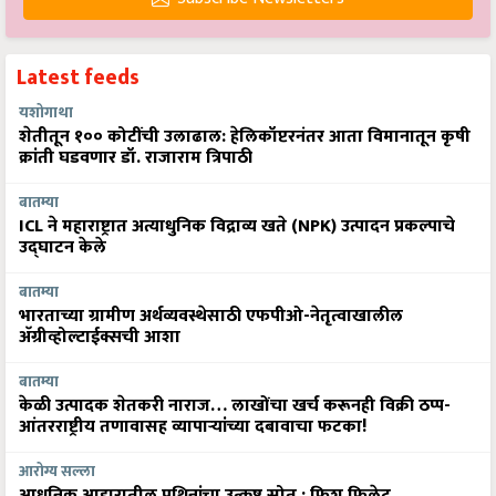
Latest feeds
यशोगाथा
शेतीतून १०० कोटींची उलाढाल: हेलिकॉप्टरनंतर आता विमानातून कृषी
क्रांती घडवणार डॉ. राजाराम त्रिपाठी
बातम्या
ICL ने महाराष्ट्रात अत्याधुनिक विद्राव्य खते (NPK) उत्पादन प्रकल्पाचे
उद्घाटन केले
बातम्या
भारताच्या ग्रामीण अर्थव्यवस्थेसाठी एफपीओ-नेतृत्वाखालील
अ‍ॅग्रीव्होल्टाईक्सची आशा
बातम्या
केळी उत्पादक शेतकरी नाराज… लाखोंचा खर्च करूनही विक्री ठप्प-
आंतरराष्ट्रीय तणावासह व्यापाऱ्यांच्या दबावाचा फटका!
आरोग्य सल्ला
आधुनिक आहारातील प्रथिनांचा उत्कृष्ट स्रोत : फिश फिलेट