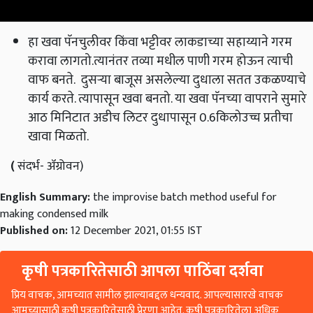
हा खवा पॅनचुलीवर किंवा भट्टीवर लाकडाच्या सहाय्याने गरम
करावा लागतो.त्यानंतर तव्या मधील पाणी गरम होऊन त्याची
वाफ बनते. दुसऱ्या बाजूस असलेल्या दुधाला सतत उकळण्याचे
कार्य करते. त्यापासून खवा बनतो. या खवा पॅनच्या वापराने सुमारे
आठ मिनिटात अडीच लिटर दुधापासून 0.6किलोउच्च प्रतीचा
खावा मिळतो.
(
संदर्भ- ॲग्रोवन)
English Summary:
the improvise batch method useful for
making condensed milk
Published on:
12 December 2021, 01:55 IST
कृषी पत्रकारितेसाठी आपला पाठिंबा दर्शवा
प्रिय वाचक, आमच्यात सामील झाल्याबद्दल धन्यवाद. आपल्यासारखे वाचक
आमच्यासाठी कृषी पत्रकारितेसाठी प्रेरणा आहेत. कृषी पत्रकारितेला अधिक