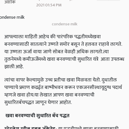
2021 01:54 PM
condense milk
आपल्याला माहिती आहेच की पारंपरिक पद्धतीमध्येखवा
बनवण्यासाठी सातत्याने उष्णते समोर बसून ते हलवत राहावे लागते.
या उष्णता ऊर्जा वाया जाणे सोबत वेळही अधिक लागतो.त्या
तुलनेमध्ये कमीऊर्जेमध्ये खवा बनवण्याची सुधारित यंत्रे आता उपलब्ध
झाली आहे.
त्यांचा वापर केल्यामुळे उच्च प्रतीचा खवा मिळवता येतो. दुधातील
पाण्याचे प्रमाण कढईत बाष्पीभवन करून एकजनसीस्थायूदुग्ध पदार्थ
म्हणजे खवा होय.या लेखात आपण खवा बनवण्याची
सुधारितबॅचपद्धत जाणून घेणार आहोत.
खवा बनवण्याची सुधारित बॅच पद्धत
स्टेनलेस स्टील डबल जॅकेटेड-
या पद्धतीमध्ये खावा बनवण्यासाठी