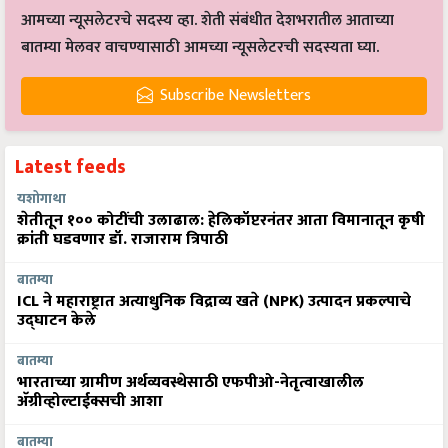
आमच्या न्यूसलेटरचे सदस्य व्हा. शेती संबंधीत देशभरातील आताच्या
बातम्या मेलवर वाचण्यासाठी आमच्या न्यूसलेटरची सदस्यता घ्या.
Subscribe Newsletters
Latest feeds
यशोगाथा
शेतीतून १०० कोटींची उलाढाल: हेलिकॉप्टरनंतर आता विमानातून कृषी
क्रांती घडवणार डॉ. राजाराम त्रिपाठी
बातम्या
ICL ने महाराष्ट्रात अत्याधुनिक विद्राव्य खते (NPK) उत्पादन प्रकल्पाचे
उद्घाटन केले
बातम्या
भारताच्या ग्रामीण अर्थव्यवस्थेसाठी एफपीओ-नेतृत्वाखालील
अ‍ॅग्रीव्होल्टाईक्सची आशा
बातम्या