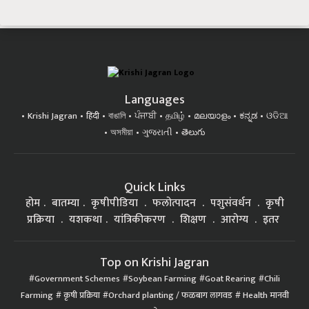
Languages
Krishi Jagran
हिंदी
বাঙালি
ਪੰਜਾਬੀ
தமிழ்
മലയാളം
ಕನ್ನಡ
ଓଡିଆ
অসমীয়া
ગુજરાતી
తెలుగు
Quick Links
होम
बातम्या
कृषीपीडिया
फलोत्पादन
पशुसंवर्धन
कृषी
प्रक्रिया
यशकथा
यांत्रिकीकरण
शिक्षण
आरोग्य
इतर
Top on Krishi Jagran
Government Schemes
Soybean Farming
Goat Rearing
Chili
Farming
कृषी प्रक्रिया
Orchard planting / फळबाग लागवड
Health मानवी