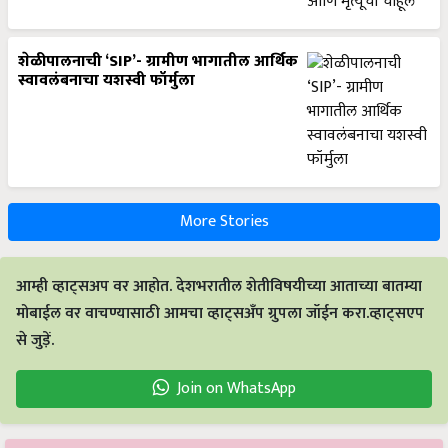
शेळीपालनाची ‘SIP’- ग्रामीण भागातील आर्थिक
स्वावलंबनाचा यशस्वी फॉर्मुला
More Stories
आम्ही व्हाट्सअप वर आहोत. देशभरातील शेतीविषयीच्या आताच्या बातम्या
मोबाईल वर वाचण्यासाठी आमचा व्हाट्सअँप ग्रुपला जॉईन करा.व्हाट्सएप
से जुड़ें.
Join on WhatsApp