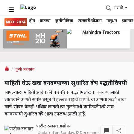
मराठी
होम
बातम्या
कृषीपीडिया
सरकारी योजना
पशुधन
हवामान
MFOI 2024
कृषी व्यवसाय
माहिती घेऊ खवा बनवण्याच्या सुधारित बॅच पद्धतीविषयी
आपल्याला माहिती आहेच की पारंपरिक पद्धतीमध्येखवा बनवण्यासाठी
सातत्याने उष्णते समोर बसून ते हलवत राहावे लागते. या उष्णता ऊर्जा वाया
जाणे सोबत वेळही अधिक लागतो.त्या तुलनेमध्ये कमीऊर्जेमध्ये खवा
बनवण्याची सुधारित यंत्रे आता उपलब्ध झाली आहे.
पाटील रत्नाकर अशोक
Updated on Sunday, 12 December