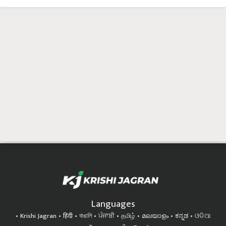
Languages
Krishi Jagran
हिंदी
বাঙালি
ਪੰਜਾਬੀ
தமிழ்
മലയാളം
ಕನ್ನಡ
ଓଡିଆ