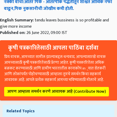
नक्की
वाचा
:
आंतर
पिके
-
आंतरपीक
पद्धतीतून
शाश्वत
आर्थिक
नफा
वाढून
,
पिक
नुकसानीची
जोखीम
कमी
होती
.
English Summary:
tendu leaves bussiness is so profitable and
give more income
Published on:
26 June 2022, 09:00 IST
कृषी पत्रकारितेसाठी आपला पाठिंबा दर्शवा
प्रिय वाचक, आमच्यात सामील झाल्याबद्दल धन्यवाद. आपल्यासारखे वाचक
आमच्यासाठी कृषी पत्रकारितेसाठी प्रेरणा आहेत. कृषी पत्रकारितेला अधिक
बळकट करण्यासाठी आणि ग्रामीण भारतातील कानाकोप in्यात शेतकरी
आणि लोकांपर्यंत पोहोचण्यासाठी आम्हाला तुमचे समर्थन किंवा सहकार्य
आवश्यक आहे. आपले प्रत्येक सहकार्य आमच्या भविष्यासाठी मोलाचे आहे.
आपण आम्हाला समर्थन करणे आवश्यक आहे (Contribute Now)
Related Topics