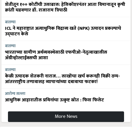
शेतीतून १०० कोटींची उलाढाल: हेलिकॉप्टरनंतर आता विमानातून कृषी
क्रांती घडवणार डॉ. राजाराम त्रिपाठी
बातम्या
ICL ने महाराष्ट्रात अत्याधुनिक विद्राव्य खते (NPK) उत्पादन प्रकल्पाचे
उद्घाटन केले
बातम्या
भारताच्या ग्रामीण अर्थव्यवस्थेसाठी एफपीओ-नेतृत्वाखालील
अ‍ॅग्रीव्होल्टाईक्सची आशा
बातम्या
केळी उत्पादक शेतकरी नाराज… लाखोंचा खर्च करूनही विक्री ठप्प-
आंतरराष्ट्रीय तणावासह व्यापाऱ्यांच्या दबावाचा फटका!
आरोग्य सल्ला
आधुनिक आहारातील प्रथिनांचा उत्कृष्ट स्रोत : फिश फिलेट
More News