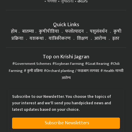
অসমীয়া
ગુજરાતી
తెలుగు
Quick Links
होम
बातम्या
कृषीपीडिया
फलोत्पादन
पशुसंवर्धन
कृषी
प्रक्रिया
यशकथा
यांत्रिकीकरण
शिक्षण
आरोग्य
इतर
Top on Krishi Jagran
Government Schemes
Soybean Farming
Goat Rearing
Chili
Farming
कृषी प्रक्रिया
Orchard planting / फळबाग लागवड
Health मानवी
आरोग्य
Subscribe to our Newsletter. You choose the topics of
your interest and we'll send you handpicked news and
latest updates based on your choice.
Subscribe Newsletters