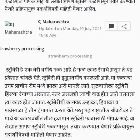
फळासाठी पोषक आहे. या लेखात आपण स्ट्रॉबेरी फळापासून तयार करण्यात
येणारे प्रक्रियायुक्त पदार्थांविषयी माहिती घेणार आहोत.
KJ Maharashtra
Updated on Monday, 19 July 2021
11:46 AM
strawberry processing
स्ट्रॉबेरी हे एक बेरी वर्गीय फळ आहे. हे फळ लाल रंगाचे असून ते थंड
प्रदेशात चांगले येते. स्ट्रॉबेरी ही झुडूपवर्गीय वनस्पती आहे. या फळाचा
उगम प्राचीन रोम मध्ये झाला असे मानले जाते. सुरुवातीला स्ट्रॉबेरी
हिरव्या रंगाच्या असतात. नंतर जसजशी त्यांची वाढ होत जाते तसतशा
त्या लाल होत जातात. स्ट्रॉबेरीची लागवड उन्हाळा, हिवाळा व
पावसाळा हे तीन हंगामांत करता येते. परंतु महाराष्ट्रातील ऑक्‍टोबर ते
मार्च या कालावधीत तील हवामान स्ट्रॉबेरी फळासाठी पोषक आहे. या
लेखात आपण स्ट्रॉबेरी फळापासून तयार करण्यात येणारे प्रक्रियायुक्त
पदार्थांविषयी माहिती घेणार आहोत.