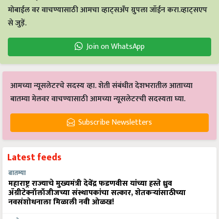
मोबाईल वर वाचण्यासाठी आमचा व्हाट्सअँप ग्रुपला जॉईन करा.व्हाट्सएप
से जुड़ें.
Join on WhatsApp
आमच्या न्यूसलेटरचे सदस्य व्हा. शेती संबंधीत देशभरातील आताच्या
बातम्या मेलवर वाचण्यासाठी आमच्या न्यूसलेटरची सदस्यता घ्या.
Subscribe Newsletters
Latest feeds
बातम्या
महाराष्ट्र राज्याचे मुख्यमंत्री देवेंद्र फडणवीस यांच्या हस्ते ध्रुव
ॲग्रीटेक्नॉलॉजीजच्या संस्थापकांचा सत्कार, शेतकऱ्यांसाठीच्या
नवसंशोधनाला मिळाली नवी ओळख!