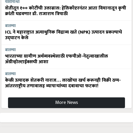
यशोगाथा
शेतीतून १०० कोटींची उलाढाल: हेलिकॉप्टरनंतर आता विमानातून कृषी
क्रांती घडवणार डॉ. राजाराम त्रिपाठी
बातम्या
ICL ने महाराष्ट्रात अत्याधुनिक विद्राव्य खते (NPK) उत्पादन प्रकल्पाचे
उद्घाटन केले
बातम्या
भारताच्या ग्रामीण अर्थव्यवस्थेसाठी एफपीओ-नेतृत्वाखालील
अ‍ॅग्रीव्होल्टाईक्सची आशा
बातम्या
केळी उत्पादक शेतकरी नाराज… लाखोंचा खर्च करूनही विक्री ठप्प-
आंतरराष्ट्रीय तणावासह व्यापाऱ्यांच्या दबावाचा फटका!
More News