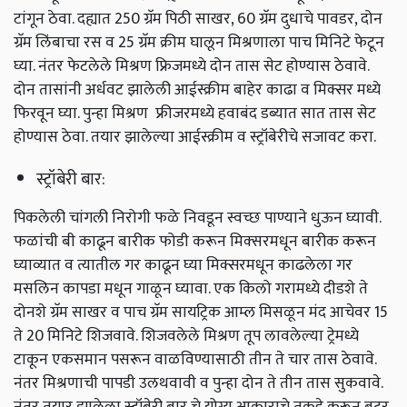
टांगून ठेवा. दह्यात 250 ग्रॅम पिठी साखर, 60 ग्रॅम दुधाचे पावडर, दोन
ग्रॅम लिंबाचा रस व 25 ग्रॅम क्रीम घालून मिश्रणाला पाच मिनिटे फेटून
घ्या. नंतर फेटलेले मिश्रण फ्रिजमध्ये दोन तास सेट होण्यास ठेवावे.
दोन तासांनी अर्धवट झालेली आईस्क्रीम बाहेर काढा व मिक्सर मध्ये
फिरवून घ्या. पुन्हा मिश्रण फ्रीजरमध्ये हवाबंद डब्यात सात तास सेट
होण्यास ठेवा. तयार झालेल्या आईस्क्रीम व स्ट्रॉबेरीचे सजावट करा.
स्ट्रॉबेरी बार:
पिकलेली चांगली निरोगी फळे निवडून स्वच्छ पाण्याने धुऊन घ्यावी.
फळांची बी काढून बारीक फोडी करून मिक्‍सरमधून बारीक करून
घ्याव्यात व त्यातील गर काढून घ्या मिक्सरमधून काढलेला गर
मसलिन कापडा मधून गाळून घ्यावा. एक किलो गरामध्ये दीडशे ते
दोनशे ग्रॅम साखर व पाच ग्रॅम सायट्रिक आम्ल मिसळून मंद आचेवर 15
ते 20 मिनिटे शिजवावे. शिजवलेले मिश्रण तूप लावलेल्या ट्रेमध्ये
टाकून एकसमान पसरून वाळविण्यासाठी तीन ते चार तास ठेवावे.
नंतर मिश्रणाची पापडी उलथवावी व पुन्हा दोन ते तीन तास सुकवावे.
नंतर तयार झालेला स्ट्रॉबेरी बार चे योग्य आकाराचे तुकडे करून बटर