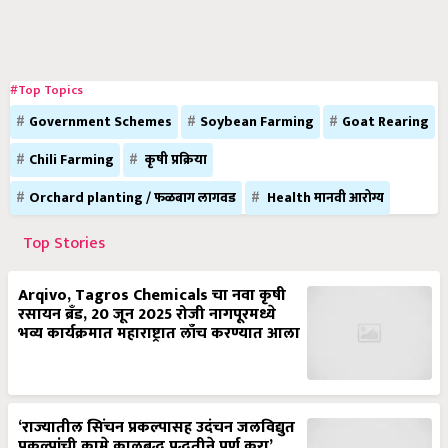
#Top Topics
Government Schemes
Soybean Farming
Goat Rearing
Chili Farming
कृषी प्रक्रिया
Orchard planting / फळबाग लागवड
Health मानवी आरोग्य
Top Stories
Arqivo, Tagros Chemicals चा नवा कृषी
रसायन ब्रँड, 20 जून 2025 रोजी नागपूरमध्ये
भव्य कार्यक्रमात महाराष्ट्रात लाँच करण्यात आला
‘राज्यातील सिंचन प्रकल्पासह उदंचन जलविद्युत
प्रकल्पांची कामे कालबद्ध पद्धतीने पूर्ण करा’