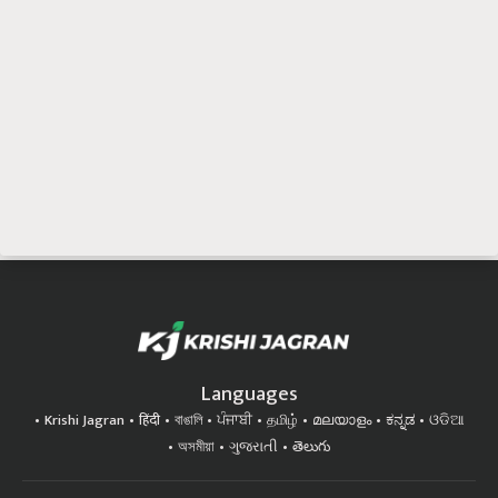
Languages
Krishi Jagran
हिंदी
বাঙালি
ਪੰਜਾਬੀ
தமிழ்
മലയാളം
ಕನ್ನಡ
ଓଡିଆ
অসমীয়া
ગુજરાતી
తెలుగు