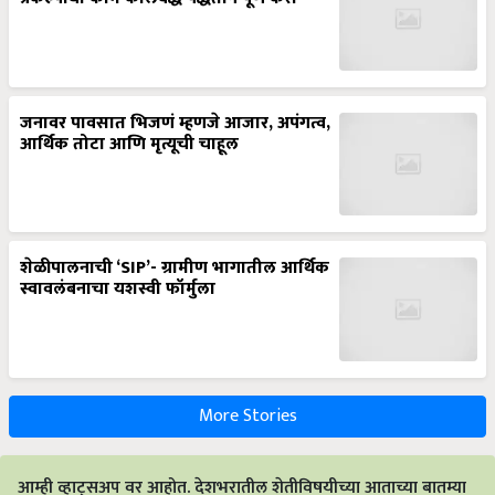
जनावर पावसात भिजणं म्हणजे आजार, अपंगत्व,
आर्थिक तोटा आणि मृत्यूची चाहूल
शेळीपालनाची ‘SIP’- ग्रामीण भागातील आर्थिक
स्वावलंबनाचा यशस्वी फॉर्मुला
More Stories
आम्ही व्हाट्सअप वर आहोत. देशभरातील शेतीविषयीच्या आताच्या बातम्या