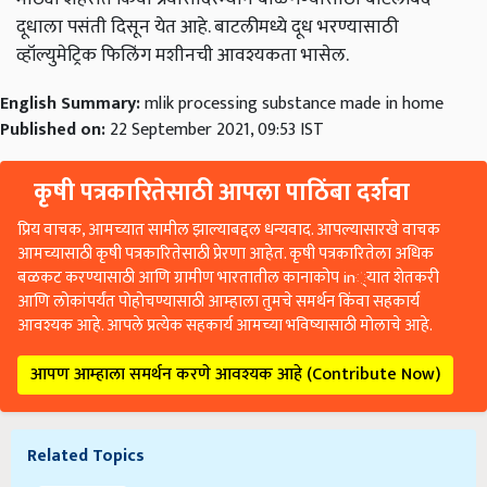
दूधाला पसंती दिसून येत आहे. बाटलीमध्ये दूध भरण्यासाठी
व्हॉल्युमेट्रिक फिलिंग मशीनची आवश्यकता भासेल.
English Summary:
mlik processing substance made in home
Published on:
22 September 2021, 09:53 IST
कृषी पत्रकारितेसाठी आपला पाठिंबा दर्शवा
प्रिय वाचक, आमच्यात सामील झाल्याबद्दल धन्यवाद. आपल्यासारखे वाचक
आमच्यासाठी कृषी पत्रकारितेसाठी प्रेरणा आहेत. कृषी पत्रकारितेला अधिक
बळकट करण्यासाठी आणि ग्रामीण भारतातील कानाकोप in्यात शेतकरी
आणि लोकांपर्यंत पोहोचण्यासाठी आम्हाला तुमचे समर्थन किंवा सहकार्य
आवश्यक आहे. आपले प्रत्येक सहकार्य आमच्या भविष्यासाठी मोलाचे आहे.
आपण आम्हाला समर्थन करणे आवश्यक आहे (Contribute Now)
Related Topics