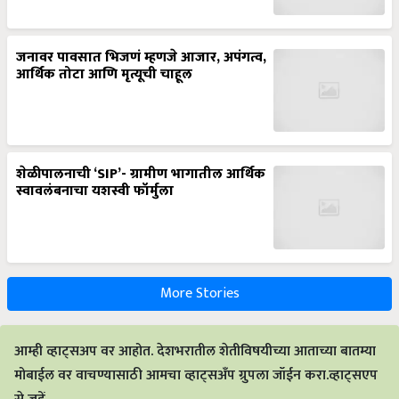
जनावर पावसात भिजणं म्हणजे आजार, अपंगत्व,
आर्थिक तोटा आणि मृत्यूची चाहूल
शेळीपालनाची ‘SIP’- ग्रामीण भागातील आर्थिक
स्वावलंबनाचा यशस्वी फॉर्मुला
More Stories
आम्ही व्हाट्सअप वर आहोत. देशभरातील शेतीविषयीच्या आताच्या बातम्या
मोबाईल वर वाचण्यासाठी आमचा व्हाट्सअँप ग्रुपला जॉईन करा.व्हाट्सएप