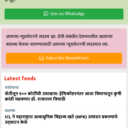
से जुड़ें.
Join on WhatsApp
आमच्या न्यूसलेटरचे सदस्य व्हा. शेती संबंधीत देशभरातील आताच्या
बातम्या मेलवर वाचण्यासाठी आमच्या न्यूसलेटरची सदस्यता घ्या.
Subscribe Newsletters
Latest feeds
यशोगाथा
शेतीतून १०० कोटींची उलाढाल: हेलिकॉप्टरनंतर आता विमानातून कृषी
क्रांती घडवणार डॉ. राजाराम त्रिपाठी
बातम्या
ICL ने महाराष्ट्रात अत्याधुनिक विद्राव्य खते (NPK) उत्पादन प्रकल्पाचे
उद्घाटन केले