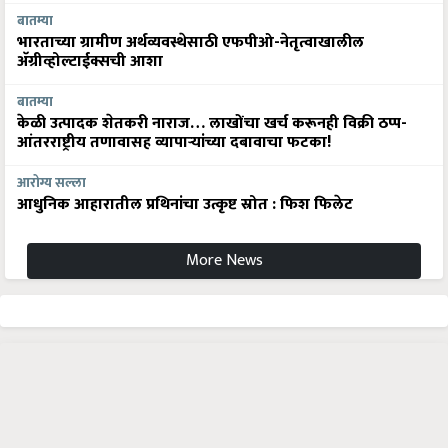
बातम्या
भारताच्या ग्रामीण अर्थव्यवस्थेसाठी एफपीओ-नेतृत्वाखालील
अ‍ॅग्रीव्होल्टाईक्सची आशा
बातम्या
केळी उत्पादक शेतकरी नाराज… लाखोंचा खर्च करूनही विक्री ठप्प-
आंतरराष्ट्रीय तणावासह व्यापाऱ्यांच्या दबावाचा फटका!
आरोग्य सल्ला
आधुनिक आहारातील प्रथिनांचा उत्कृष्ट स्रोत : फिश फिलेट
More News