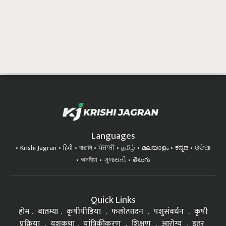
Languages
Krishi Jagran
हिंदी
বাঙালি
ਪੰਜਾਬੀ
தமிழ்
മലയാളം
ಕನ್ನಡ
ଓଡିଆ
অসমীয়া
ગુજરાતી
తెలుగు
Quick Links
होम
बातम्या
कृषीपीडिया
फलोत्पादन
पशुसंवर्धन
कृषी
प्रक्रिया
यशकथा
यांत्रिकीकरण
शिक्षण
आरोग्य
इतर