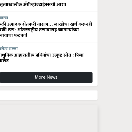
ेतृत्वाखालील अ‍ॅग्रीव्होल्टाईक्सची आशा
ातम्या
ेळी उत्पादक शेतकरी नाराज… लाखोंचा खर्च करूनही
िक्री ठप्प- आंतरराष्ट्रीय तणावासह व्यापाऱ्यांच्या
बावाचा फटका!
रोग्य सल्ला
धुनिक आहारातील प्रथिनांचा उत्कृष्ट स्रोत : फिश
िलेट
More News