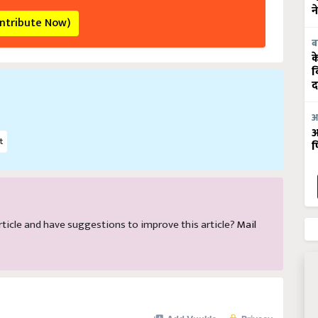
ontribute Now)
न
ब
क
व
द
आ
t
आ
फ
 article and have suggestions to improve this article?
Mail