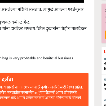
मता असलेल्या मशिनी असतात
.
त्यामुळे आपल्या गरजेनुसार
नुष्यबळ कमी लागेल
.
यांना डायरेक्ट सप्लाय
.
रिटेल दुकानांना पोहोच मालदेऊन
bag is very profitable and benificial bussiness
य
श
व
 दर्शवा
ब
ल्यासारखे वाचक आमच्यासाठी कृषी पत्रकारितेसाठी प्रेरणा आहेत.
I
रामीण भारतातील कानाकोप in्यात शेतकरी आणि लोकांपर्यंत
उ
आवश्यक आहे. आपले प्रत्येक सहकार्य आमच्या भविष्यासाठी मोलाचे
ब
भ