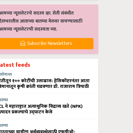
आमच्या न्यूसलेटरचे सदस्य व्हा. शेती संबंधीत
देशभरातील आताच्या बातम्या मेलवर वाचण्यासाठी
आमच्या न्यूसलेटरची सदस्यता घ्या.
Subscribe Newsletters
Latest feeds
शोगाथा
ेतीतून १०० कोटींची उलाढाल: हेलिकॉप्टरनंतर आता
िमानातून कृषी क्रांती घडवणार डॉ. राजाराम त्रिपाठी
ातम्या
CL ने महाराष्ट्रात अत्याधुनिक विद्राव्य खते (NPK)
त्पादन प्रकल्पाचे उद्घाटन केले
ातम्या
ारताच्या ग्रामीण अर्थव्यवस्थेसाठी एफपीओ-