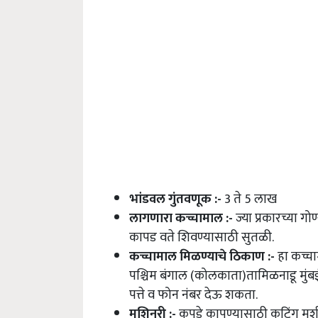
भांडवल गुंतवणूक
:-
3 ते 5 लाख
लागणारा कच्चामाल
:-
ज्या प्रकारच्या ग
कापड वते शिवण्यासाठी सुतळी
.
कच्चामाल मिळण्याचे ठिकाण
:-
हा कच्चा
पश्चिम बंगाल
(
कोलकाता
)
तामिळनाडू मुंब
पत्ते व फोन नंबर देऊ शकता
.
मशिनरी
:-
कपडे कापण्यासाठी कटिंग म