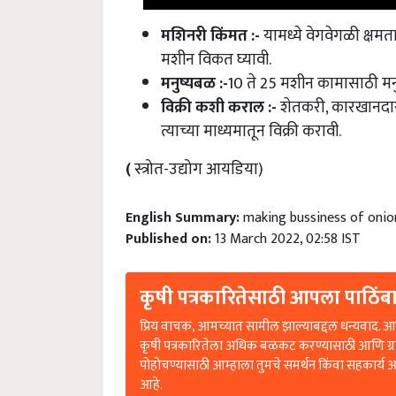
मशिनरी किंमत
:-
यामध्ये वेगवेगळी क्ष
मशीन विकत घ्यावी
.
मनुष्यबळ
:-
10 ते 25 मशीन कामासाठी म
विक्री कशी कराल
:-
शेतकरी
,
कारखानदार 
त्याच्या माध्यमातून विक्री करावी
.
(
स्त्रोत
-
उद्योग आयडिया
)
English Summary:
making bussiness of onion 
Published on:
13 March 2022, 02:58 IST
कृषी पत्रकारितेसाठी आपला पाठिंबा
प्रिय वाचक, आमच्यात सामील झाल्याबद्दल धन्यवाद. आप
कृषी पत्रकारितेला अधिक बळकट करण्यासाठी आणि ग्
पोहोचण्यासाठी आम्हाला तुमचे समर्थन किंवा सहकार्य 
आहे.