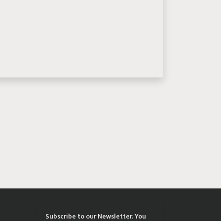
Subscribe to our Newsletter. You
्रिया
choose the topics of your interest