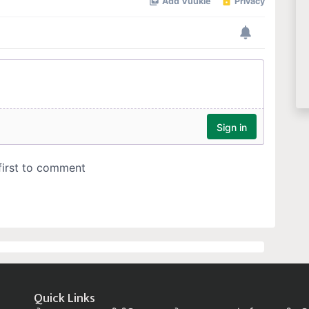
Quick Links
होम
बातम्या
कृषीपीडिया
फलोत्पादन
पशुसंवर्धन
कृषी प्रक