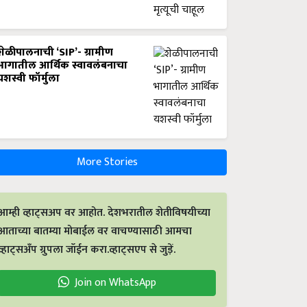
शेळीपालनाची ‘SIP’- ग्रामीण
भागातील आर्थिक स्वावलंबनाचा
यशस्वी फॉर्मुला
More Stories
आम्ही व्हाट्सअप वर आहोत. देशभरातील शेतीविषयीच्या
आताच्या बातम्या मोबाईल वर वाचण्यासाठी आमचा
व्हाट्सअँप ग्रुपला जॉईन करा.व्हाट्सएप से जुड़ें.
Join on WhatsApp