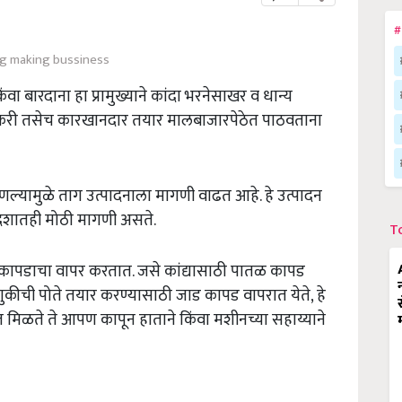
#
ag making bussiness
ंवा बारदाना हा प्रामुख्याने कांदा भरनेसाखर व धान्य
ेतकरी तसेच कारखानदार तयार मालबाजारपेठेत पाठवताना
 आणल्यामुळे ताग उत्पादनाला मागणी वाढत आहे
.
हे उत्पादन
 देशातही मोठी मागणी असते
.
T
ा कापडाचा वापर करतात
.
जसे कांद्यासाठी पातळ कापड
कीची पोते तयार करण्यासाठी जाड कापड वापरात येते
,
हे
मिळते ते आपण कापून हाताने किंवा मशीनच्या सहाय्याने