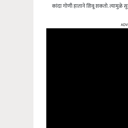
कांदा गोणी हाताने शिवू शकतो
.
त्यामुळे 
ADV