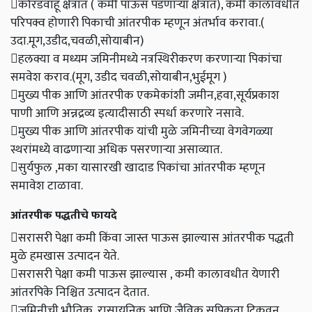
कोरडवाहू क्षेत्रात ( कमी पाऊस पडणाऱ्या क्षेत्रात), कमी कालावधीत
परिपक्व होणारी पिकाची आंतरपीक म्हणून अंतर्भाव करावा.(
उदा.मूग,उडीद,चवळी,सोयाबीन)
हलक्या व मध्यम जमिनीमध्ये नत्रस्थिरीकरण करणाऱ्या पिकांचा
समवेश कराव.(मूग, उडीद चवळी,सोयाबीन,भुईमूग )
मुख्य पीक आणि आंतरपीक एकमेकांशी जमीन,हवा,सूर्यप्रकाश
पाणी आणि अन्नद्रव्य इत्यादीसाठी स्पर्धा करणारे नसावे.
मुख्य पीक आणि आंतरपीक यांची मुळे जमिनीच्या वेगवेगळ्या
स्थरांमध्ये वाढणाऱ्या अधिक पसरणाऱ्या असाव्यात.
सुर्यफुल ,मका यासारखी खादाड पिकांचा आंतरपीक म्हणून
समावेश टाळावा.
आंतरपीक पद्धतीचे फायदे
सरासरी पेक्षा कमी किंवा जास्त पाऊस झाल्यास आंतरपीक पद्धती
मुळे हमखास उत्पादन येते.
सरासरी पेक्षा कमी पाऊस झाल्यास , कमी कालावधीत येणारी
आंतरपिके निश्चित उत्पादन देतात.
जमिनीची भौतिक, रासायनिक आणि जैविक सुपिकता टिकवून