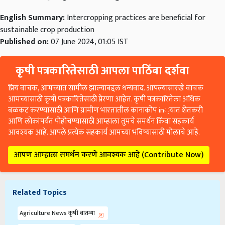
English Summary:
Intercropping practices are beneficial for
sustainable crop production
Published on:
07 June 2024, 01:05 IST
कृषी पत्रकारितेसाठी आपला पाठिंबा दर्शवा
प्रिय वाचक, आमच्यात सामील झाल्याबद्दल धन्यवाद. आपल्यासारखे वाचक
आमच्यासाठी कृषी पत्रकारितेसाठी प्रेरणा आहेत. कृषी पत्रकारितेला अधिक
बळकट करण्यासाठी आणि ग्रामीण भारतातील कानाकोप in्यात शेतकरी
आणि लोकांपर्यंत पोहोचण्यासाठी आम्हाला तुमचे समर्थन किंवा सहकार्य
आवश्यक आहे. आपले प्रत्येक सहकार्य आमच्या भविष्यासाठी मोलाचे आहे.
आपण आम्हाला समर्थन करणे आवश्यक आहे (Contribute Now)
Related Topics
Agriculture News कृषी बातम्या