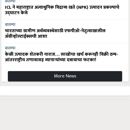
बातम्या
ICL ने महाराष्ट्रात अत्याधुनिक विद्राव्य खते (NPK) उत्पादन प्रकल्पाचे
उद्घाटन केले
बातम्या
भारताच्या ग्रामीण अर्थव्यवस्थेसाठी एफपीओ-नेतृत्वाखालील
अ‍ॅग्रीव्होल्टाईक्सची आशा
बातम्या
केळी उत्पादक शेतकरी नाराज… लाखोंचा खर्च करूनही विक्री ठप्प-
आंतरराष्ट्रीय तणावासह व्यापाऱ्यांच्या दबावाचा फटका!
More News