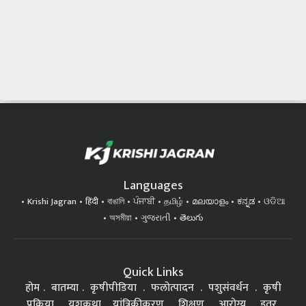
Languages
Krishi Jagran
हिंदी
বাঙালি
ਪੰਜਾਬੀ
தமிழ்
മലയാളം
ಕನ್ನಡ
ଓଡିଆ
অসমীয়া
ગુજરાતી
తెలుగు
Quick Links
होम
बातम्या
कृषीपीडिया
फलोत्पादन
पशुसंवर्धन
कृषी
प्रक्रिया
यशकथा
यांत्रिकीकरण
शिक्षण
आरोग्य
इतर