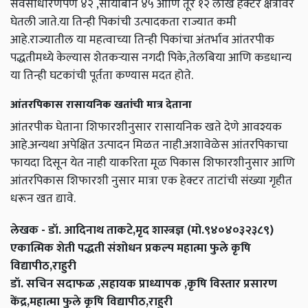
सर्वसाधारणपणे ४२ ,सोयाबीन ४५ आणि तूर १२ लाख हेक्टर क्षेत्रावर
घेतली जाते.या तिन्ही पिकांची उत्पादकता राज्यात कमी
आहे.राज्यातील या महत्वाच्या तिन्ही पिकांचा अंतर्भाव आंतरपीक
पद्धतीमध्ये केल्यास शेतकऱ्यास नगदी पिके,तेलबिया आणि कडधान्य
या तिन्ही घटकांची पूर्तता कण्यास मदत होते.
आंतरपिकास रासायनिक खतांची मात्र देताना
आंतरपीक घेताना शिफारशीनुसार रासायनिक खते देणे आवश्यक
आहे.अन्यथा अपेक्षित उत्पादन मिळत नाही.अशावेळेस आंतरपिकाचा
फायदा दिसून येत नाही याकरिता मूळ पिकास शिफारशीनुसार आणि
आंतरपिकास शिफारशी नुसार मात्रा एक हेक्टर ताटांची संख्या गृहीत
धरून खत द्यावे.
लेखक - डॉ. आदिनाथ ताकटे,मृद शास्त्रज्ञ (मो.९४०४०३२३८९)
एकात्मिक शेती पद्धती संशोधन प्रकल्प महात्मा फुले कृषि
विद्यापीठ,राहुरी
डॉ. सचिन सदाफळ ,सहायक प्राध्यापक ,कृषि विस्तार प्रसारण
केंद्र,महात्मा फुले कृषि विद्यापीठ,राहुरी