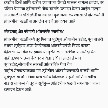
उघडीप दिली आणि खरीप हंगामाच्या शेवटी पाऊस चांगला झाला, तर
उशिरा येणाऱ्या तुरीसारखे पीक चांगले उत्पादन देऊन जाईल म्हणून
आपत्कालीन परिस्थितीचा यशस्वी मुकाबला करण्यासाठी शेतकर्यानी
आंतरपीक पद्धतीचा अवलंब करणे आवश्यक आहे.
कोरडवाहू क्षेत्र कोणती आंतरपिके घ्यावीत?
आंतरपीक पद्धतीमध्ये तूर पिकात भुईमूग ,सोयाबीन,उडीद, मूग बाजरी
अथवा सुर्यफुल अशा वेगवेगळ्या आंतरपिकांची निवड करता
येईल.पाऊस वेळेवर झाल्यास तुरीतील आंतरपिकास मर्यादा येत
नाहीत,पण पाऊस वेळेवर न येता उशिरा आला ते मात्र
मूग,उडीद,सोयाबीन सारखी आंतरपिके घेता येत
नाहीत.शेतकऱ्यांजवळ मग तुरीतील आंतरपिकासाठी बाजरी आणि
सूर्यफुल या दोन पिकांचाच पर्याय शिल्लक राहतो आणि अगदीच
पाऊस लांबला ते तूर + सूर्यफुल आंतरपीक पद्धती सगळ्यात जास्त
उत्पादन देऊन जाते.