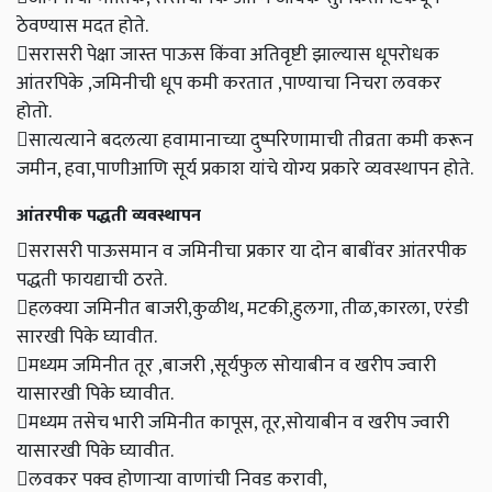
ठेवण्यास मदत होते.
सरासरी पेक्षा जास्त पाऊस किंवा अतिवृष्टी झाल्यास धूपरोधक
आंतरपिके ,जमिनीची धूप कमी करतात ,पाण्याचा निचरा लवकर
होतो.
सात्यत्याने बदलत्या हवामानाच्या दुष्परिणामाची तीव्रता कमी करून
जमीन, हवा,पाणीआणि सूर्य प्रकाश यांचे योग्य प्रकारे व्यवस्थापन होते.
आंतरपीक पद्धती व्यवस्थापन
सरासरी पाऊसमान व जमिनीचा प्रकार या दोन बाबींवर आंतरपीक
पद्धती फायद्याची ठरते.
हलक्या जमिनीत बाजरी,कुळीथ, मटकी,हुलगा, तीळ,कारला, एरंडी
सारखी पिके घ्यावीत.
मध्यम जमिनीत तूर ,बाजरी ,सूर्यफुल सोयाबीन व खरीप ज्वारी
यासारखी पिके घ्यावीत.
मध्यम तसेच भारी जमिनीत कापूस, तूर,सोयाबीन व खरीप ज्वारी
यासारखी पिके घ्यावीत.
लवकर पक्व होणाऱ्या वाणांची निवड करावी,