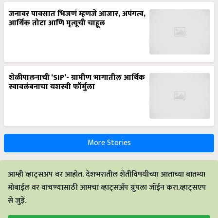
जनावर पावसात भिजणं म्हणजे आजार, अपंगत्व,
आर्थिक तोटा आणि मृत्यूची चाहूल
शेळीपालनाची ‘SIP’- ग्रामीण भागातील आर्थिक
स्वावलंबनाचा यशस्वी फॉर्मुला
More Stories
आम्ही व्हाट्सअप वर आहोत. देशभरातील शेतीविषयीच्या आताच्या बातम्या
मोबाईल वर वाचण्यासाठी आमचा व्हाट्सअँप ग्रुपला जॉईन करा.व्हाट्सएप
से जुड़ें.