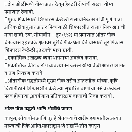
दोन ओळींमध्ये योग्य अंतर ठेवून हेक्टरी रोपांची संख्या योग्य
प्रमाणात ठेवावी.
मुख्य पिकांसाठी शिफारस केलेली रासायनिक खतांची पूर्ण मात्रा
अधिक क्षेत्रानुसार आंतर पिकांसाठी शिफारशीत रासायनिक खतांची
मात्रा द्यावी. उदा. सोयाबीन + तूर (४:२) या प्रमाणात आंतर पीक
घेतल्यास ३३ टक्के क्षेत्रावर तुरीचे पीक घेता येते यासाठी तूर पिकास
शिफारस केलेली ३३ टक्के मात्रा द्यावी.
एकात्मिक अन्नद्रव्य व्यवस्थापनाचा अवलंब करावा.
एकात्मिक कीड व रोग व्यवस्थापन करून योग्य वेळी आंतरमशागत
व तण नियंत्रण करावे.
आंतरपीक पद्धतीमध्ये मुख्य पीक तसेच आंतरपीक यांच्या, कृषि
विद्यापीठाने शिफारशीत केलेल्या सुधारित वाणांचा तसेच लवकर
पक्व होणाऱ्या ,अवर्षणास प्रतिकारक्षम वाणांची निवड करावी .
आंतर पीक पद्धती आणि ओळींचे प्रमाण
कापूस, सोयाबीन आणि तूर हे शेतकऱ्याचे खरीप हंगामातील अत्यंत
महत्वाची पिके आहेत.महाराष्ट्रामध्ये सद्यस्थितीत कापूस