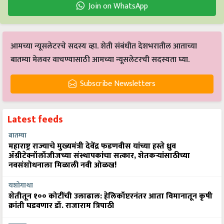
Join on WhatsApp
आमच्या न्यूसलेटरचे सदस्य व्हा. शेती संबंधीत देशभरातील आताच्या
बातम्या मेलवर वाचण्यासाठी आमच्या न्यूसलेटरची सदस्यता घ्या.
Subscribe Newsletters
Latest feeds
बातम्या
महाराष्ट्र राज्याचे मुख्यमंत्री देवेंद्र फडणवीस यांच्या हस्ते ध्रुव
ॲग्रीटेक्नॉलॉजीजच्या संस्थापकांचा सत्कार, शेतकऱ्यांसाठीच्या
नवसंशोधनाला मिळाली नवी ओळख!
यशोगाथा
शेतीतून १०० कोटींची उलाढाल: हेलिकॉप्टरनंतर आता विमानातून कृषी
क्रांती घडवणार डॉ. राजाराम त्रिपाठी