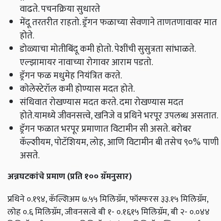
वाढते. पचनक्रिया सुधारते
मेंदू तरतरीत राहतो. ड्रॅगन फळाच्या सेवणाने ताणतणावावर मात
होते.
डोळ्याचा मोतीबिंदू कमी होतो. पेशींची सुसुत्रता सांभाळते.
एल्झामायर नावाच्या रोगावर आराम पडतो.
ड्रॅगन फळ मधुमेह नियंत्रित करते.
कोलेस्टेरॉल कमी होण्यास मदत होते.
संधिवात रोखण्यास मदत करते. दमा रोखण्यास मदत
होते.यामध्ये जीवनसत्त्वे, खनिजे व प्रथिने भरपूर उपलब्ध असतात.
ड्रॅगन फळात भरपूर प्रमाणात विटामीन सी असते. बरोबर
कॅल्शीयम, पोटॅशियम, लोह, आणि विटामीन बी तसेच ९०% पाणी
असते.
अन्नघटकांचे प्रमाण (प्रति १०० ग्रॅमनुसार)
प्रथिने ०.१९४, कॅल्शिअम ७.५५ मिलिग्रॅम, फॉस्फरस ३३.१५ मिलिग्रॅम,
लोह ०.६ मिलिग्रॅम, जीवनसत्वे बी १- ०.१६१५ मिलिग्रॅम, बी २- ०.०४४