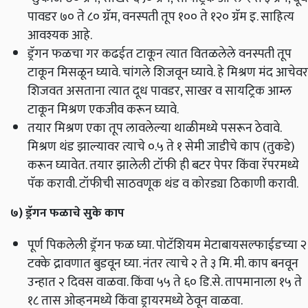
पावडर ७० ते ८० ग्रॅम, वनस्पती तूप १०० ते १२० ग्रॅम इ. साहित्य
आवश्यक आहे.
ड्रॅगन फळचा गर कढईत टाकून त्यात वितळलेले वनस्पती तूप
टाकून मिसळून घ्यावे. चांगले शिजवून घ्यावे. हे मिश्रण मंद आचेवर
शिजवत असताना त्यात दूध पावडर, साखर व सायट्रिक आम्ल
टाकून मिश्रण एकजीव करून घ्यावे.
तयार मिश्रण एका तूप लावलेल्या थाळीमध्ये पसरून ठेवावे.
मिश्रण थंड झाल्यावर त्याचे ०.५ ते १ सेमी जाडीचे काप (तुकडे)
करून घ्यावेत. तयार झालेली टॉफी ही बटर पेपर किंवा रॅपरमध्ये
पॅक करावी. टॉफीची साठवणूक थंड व कोरड्या ठिकाणी करावी.
७) ड्रॅगन फळाचे सुके काप
पूर्ण पिकलेली ड्रॅगन फळ घ्या. पोटॅशियम मेटाबायसल्फाईडच्या २
टक्के द्रावणात बुडवून घ्या. नंतर त्याचे २ ते ३ मि. मी. काप बनवून
उन्हात २ दिवस वाळवा. किंवा ५५ ते ६० डि.से. तापमानाला १५ ते
१८ तास ओव्हनमध्ये किंवा ड्रायरमध्ये ठेवून वाळवा.