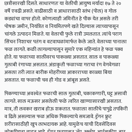
छत्रीसारखी दिसते. साधारणतः या वेलीची आयुष्य मर्यादा १७ ते २०
वर्षे एवढी असते. वाढीसाठी व आधारासाठी स्तंभ (पोल) व गोल
कड्यांचा वापर होतो. कोणत्याही जमिनीत हे पीक येत असले तरी
पोषक जमीन, नियंत्रित व नियमितपणे खते दिल्यास त्याच्यापासून
चांगले उत्पादन मिळते. या वेलाची फुले रात्री उमलतात. त्यांचे पराग
सिंचन निशाचर पतंग व वटवाघळांमार्फत केले जाते. वेलाच्या पानाला
फळ लागते. कळी लागल्यापासून सुमारे एक महिन्यांत हे फळ पक्व
होते. या फळाच्या सालीवरच पाकळ्या असतात. साल व पाकळ्या
गुलाबी रंगाच्या असतात. अंडाकृती फळाच्या गराचा रंग वेगवेगळा
असला तरी त्यात बारीक मोहरीच्या आकाराच्या काळ्या बिया
असतात. या फळाची चव ही गोड व आंबूस असते.
पिकण्याच्या अवस्थेत फळाची साल गुलाबी, चकाकणारी, घट्ट असावी
लागते. साल मऊसर असलेली फळे त्वरित खाण्यासारखी असतात.
मात्र, ती लवकर खराब होऊ शकतात. फळाला सालीचे पापुद्रे तपकिरी
व ढिले असल्यास फळ अधिक पिकल्याचे समजावे. ड्रॅगन फ्रुट
शरीरासाठीही खुप लाभदायक आहे. यामुळेच याची दिवसेंदिवस
लोकप्रियता वाढत आहे. ड्रॅगन फ्रुटपासून जॅम, स्क्वॅश, आईसक्रीम, बार,