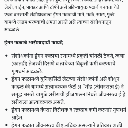
जेली, वाईन, पावडर आणि टॉफी असे प्रक्रियायुक्त पदार्थ बनवता येते.
एका वनस्पती संशोधकाला ड्रॅगन फळाची पाने,
फळे
,
साल
,
फुले
यामध्ये जखम भरण्याची क्षमता असते असे त्यांच्या संशोधनातून
आढळले.
ड्रॅगन
फळा
चे आरोग्यदायी फायदे
संशोधकांना ड्रॅगन फळाचा रसामध्ये प्रकृती चांगली ठेवणे,
त्वचा
(कातडी) तेजस्वी दिसणे व त्वचेच्या विकृत्ती कमी करण्याचे
गुणधर्म आढळले.
ड्रॅगन फळामध्ये युनिव्हर्सिटी जेटच्या संशोधकांनी असे शोधून
काढले की यामध्ये अत्यावश्यक फॅटी अॅसीड (जीवनसत्व ई) ने
समृद्ध असते. यामुळे शरीराची झीज भरून निघते. जीवनसत्व ई हे
शरीराला आत्यावश्यक असते.
ड्रॅगन फळामध्ये कॅन्सर विरोधक व रक्तदाब कमी करणारे गुणधर्म
आहेत.
ड्रॅगन फळात जीवनसत्त्व बी १ अधिक असल्याने प्रतिकार शक्ती