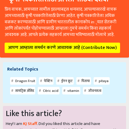
प्रिय वाचक, आमच्यात सामील झाल्याबद्दल धन्यवाद. आपल्यासारखे वाचक
आमच्यासाठी कृषी पत्रकारितेसाठी प्रेरणा आहेत. कृषी पत्रकारितेला अधिक
बळकट करण्यासाठी आणि ग्रामीण भारतातील कानाकोप in्यात शेतकरी
आणि लोकांपर्यंत पोहोचण्यासाठी आम्हाला तुमचे समर्थन किंवा सहकार्य
आवश्यक आहे. आपले प्रत्येक सहकार्य आमच्या भविष्यासाठी मोलाचे आहे.
आपण आम्हाला समर्थन करणे आवश्यक आहे (Contribute Now)
Related Topics
Dragon Fruit
पेक्टिन
ड्रॅगन फ्रूट
पिताया
pitaya
सायट्रिक ॲसिड
Citric acid
vitamin
जीवनसत्व
Like this article?
Hey! I am
KJ Staff
. Did you liked this article and have