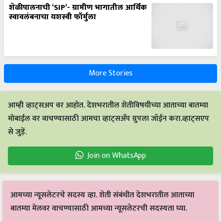
शेळीपालनाची ‘SIP’- ग्रामीण भागातील आर्थिक
स्वावलंबनाचा यशस्वी फॉर्मुला
More Stories
आम्ही व्हाट्सअप वर आहोत. देशभरातील शेतीविषयीच्या आताच्या बातम्या
मोबाईल वर वाचण्यासाठी आमचा व्हाट्सअँप ग्रुपला जॉईन करा.व्हाट्सएप
से जुड़ें.
Join on WhatsApp
आमच्या न्यूसलेटरचे सदस्य व्हा. शेती संबंधीत देशभरातील आताच्या
बातम्या मेलवर वाचण्यासाठी आमच्या न्यूसलेटरची सदस्यता घ्या.