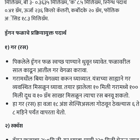
मिलिग्रॅम, बी ३- ०.३६३५ मिलिग्रॅम, ‘क’ ८.५ मिलिग्रॅम, स्निग्ध पदार्थ
०.४१ ग्रॅम, ऊर्जा २३६ किलो कॅलरी, कर्बोदके २० ग्रॅम, फॉलिक
अॅसिड १८.३ मिलिग्रॅम.
ड्रॅगन फळाचे प्रक्रियायुक्त पदार्थ
१) गर (रस)
पिकलेले ड्रॅगन फळ स्वच्छ पाण्याने धुवून घ्यावेत. फळावरील
साल काढून आतील गर वेगळा करावा.
गरामधील बिया वेगळ्या करून घ्याव्यात. यंत्राच्या साह्याने गर
व्यवस्थित मिसळून घ्यावा. तयार झालेला १० मिली गरामध्ये १००
मिली दूध व १० ग्रॅम साखर मिसळून त्याचा रस बनवू शकतो.
हा गर (रस) हा वजा १८ अंश सेल्सिअसला गोठवून ठेवल्यास ६ ते
८ महिने पर्यंत वापरता येतो.
२) स्क्वॅश