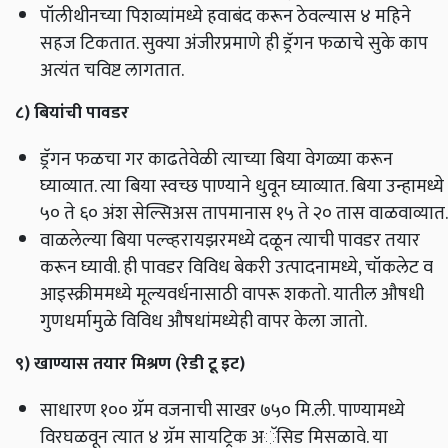
पॉलीथीनच्या पिशव्यांमध्ये हवाबंद करून ठेवल्यास ४ महिने
सहज टिकतात. सुक्या अंजीरप्रमाणे ही ड्रॅगन फळाचे सुके काप
अत्यंत चविष्ट लागतात.
८) बियांची पावडर
ड्रॅगन फळचा गर काढतेवेळी त्याच्या बिया वेगळ्या करून
घ्याव्यात. त्या बिया स्वच्छ पाण्याने धुवून घ्याव्यात. बिया उन्हामध्ये
५० ते ६० अंश सेल्सिअस तापमानास १५ ते २० तास वाळवाव्यात.
वाळलेल्या बिया पल्व्हरायझरमध्ये दळून त्याची पावडर तयार
करून घ्यावी. ही पावडर विविध बेकरी उत्पादनामध्ये, चॉकलेट व
आइस्क्रीममध्ये मूल्यवर्धनासाठी वापरू शकतो. यातील औषधी
गुणधर्मामुळे विविध औषधांमध्येही वापर केला जातो.
९) खाण्यास तयार मिश्रण (रेडी टू इट)
साधारण १०० ग्रॅम वजनाची साखर ७५० मि.ली. पाण्यामध्ये
विरघळवून त्यात ४ ग्रॅम सायट्रिक अॅसिड मिसळावे. या