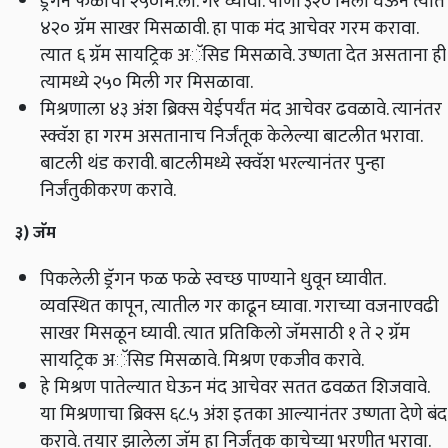
ड्रॅगन फळाचा २५०मि.ली. गर घ्यावा. पाणी ३२० मिली घेऊन त्यात
४२० ग्रॅम साखर मिसळावी. हा पाक मंद आचेवर गरम करावा.
त्यात ६ ग्रॅम सायट्रिक अॅसिड मिसळावे. उष्णता देत असताना ही
त्यामध्ये २५० मिली गर मिसळावा.
मिश्रणाला ४३ अंश ब्रिक्स येईपर्यंत मंद आचेवर ढवळावे. त्यानंतर
स्क्वॅश हा गरम असतानाच निर्जंतूक केलेल्या बाटलीत भरावा.
बाटली थंड करावी. बाटलीमध्ये स्क्वॅश भरल्यानंतर पुन्हा
निर्जंतुकीकरण करावे.
३) जॅम
पिकलेली ड्रॅगन फळ फळे स्वच्छ पाण्याने धुवून घ्यावीत.
व्यवस्थित कापून, त्यातील गर काढून घ्यावा. गराच्या वजनाएवढी
साखर मिसळून घ्यावी. त्यात प्रतिकिलो जॅमसाठी १ ते २ ग्रॅम
सायट्रिक अॅसिड मिसळावे. मिश्रण एकजीव करावे.
हे मिश्रण पातेल्यात घेऊन मंद आचेवर सतत ढवळत शिजवावे.
या मिश्रणाचा ब्रिक्स ६८.५ अंश इतका आल्यानंतर उष्णता देणे बंद
करावे. तयार झालेला जॅम हा निर्जंतूक काचेच्या भरणीत भरावा.