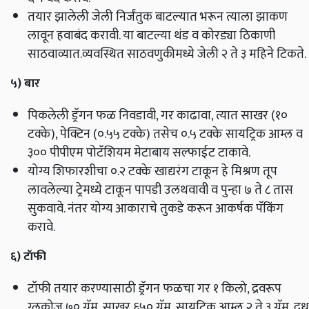
तयार झालेली जेली निर्जंतुक बाटल्यात भरून त्याला झाकण
लावून हवाबंद करावी. या बाटल्या थंड व कोरड्या ठिकाणी
साठवाव्यात.व्यवस्थित साठवणुकीमध्ये जेली २ ते ३ महिने टिकते.
५) बार
पिकलेली ड्रॅगन फळ निवडावी,
गर काढावा
,
त्यात साखर (१०
टक्के)
,
पेक्टिन (०.५५ टक्के) तसेच ०
.
५ टक्के सायट्रिक आम्ल व
३०० पीपीएम पोटॅशियम मेटाबाय सल्फाईट टाकावे.
योग्य शिफारशीचा ०.२ टक्के खाद्यरंग टाकून हे मिश्रण तूप
लावलेल्या ट्रेमध्ये टाकून पापडी उलथवावी व पुन्हा ७ ते ८ तास
सुकवावे. नंतर योग्य आकाराचे तुकडे करून आकर्षक पॅकिंग
करावे.
६) टॉफी
टॉफी तयार करण्यासाठी ड्रॅगन फळचा गर १ किलो, द्रवरूप
ग्लुकोज ७० ग्रॅम, साखर ६५० ग्रॅम, सायट्रिक आम्ल २ ते ३ ग्रॅम, दूध