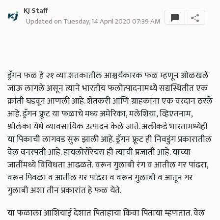
KJ Staff
Updated on Tuesday, 14 April 2020 07:39 AM
ड्रॅगन फळ हे २१ व्या शतकातील आश्चर्यकारक फळ म्हणून ओळखले
जाऊ लागले असून त्याने भारतीय फलोत्पादनामध्ये सद्यस्थितीत एक
क्रांती घडवून आणली आहे. शेतकरी आणि ग्राहकांना एक वरदान ठरले
आहे. ड्रॅगन फ्रूट या फळाचे मध्य अमेरिका, मलेशिया, व्हिएतनाम,
श्रीलंका येथे व्यावसायिक उत्पादन केले जाते. अलीकडे भारतामध्येही
या पिकाची लागवड सुरू झाली आहे. ड्रॅगन फ्रूट ही निवडुंग प्रकारातील
वेल वनस्पती आहे. हायलोसेरेयस ही त्याची प्रजाती आहे. याच्या
जातींमध्ये विविधता आढळते. वरून गुलाबी रंग व आतील गर पांढरा,
वरून पिवळा व आतील गर पांढरा व वरून गुलाबी व आतून गर
गुलाबी अशा तीन प्रकारांत हे फळ येते.
या फळाला आशियाई देशात पिताहाया किंवा पिताया म्हणतात. वेल