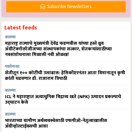
Subscribe Newsletters
Latest feeds
बातम्या
महाराष्ट्र राज्याचे मुख्यमंत्री देवेंद्र फडणवीस यांच्या हस्ते ध्रुव
ॲग्रीटेक्नॉलॉजीजच्या संस्थापकांचा सत्कार, शेतकऱ्यांसाठीच्या
नवसंशोधनाला मिळाली नवी ओळख!
यशोगाथा
शेतीतून १०० कोटींची उलाढाल: हेलिकॉप्टरनंतर आता विमानातून कृषी
क्रांती घडवणार डॉ. राजाराम त्रिपाठी
बातम्या
ICL ने महाराष्ट्रात अत्याधुनिक विद्राव्य खते (NPK) उत्पादन प्रकल्पाचे
उद्घाटन केले
बातम्या
भारताच्या ग्रामीण अर्थव्यवस्थेसाठी एफपीओ-नेतृत्वाखालील
अ‍ॅग्रीव्होल्टाईक्सची आशा