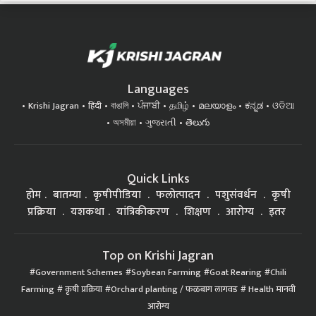
Languages
Krishi Jagran
हिंदी
বাঙালি
ਪੰਜਾਬੀ
தமிழ்
മലയാളം
ಕನ್ನಡ
ଓଡିଆ
অসমীয়া
ગુજરાતી
తెలుగు
Quick Links
होम
बातम्या
कृषीपीडिया
फलोत्पादन
पशुसंवर्धन
कृषी
प्रक्रिया
यशकथा
यांत्रिकीकरण
शिक्षण
आरोग्य
इतर
Top on Krishi Jagran
Government Schemes
Soybean Farming
Goat Rearing
Chili
Farming
कृषी प्रक्रिया
Orchard planting / फळबाग लागवड
Health मानवी
आरोग्य