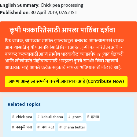
English Summary:
Chick pea processing
Published on:
30 April 2019, 07:52 IST
कृषी पत्रकारितेसाठी आपला पाठिंबा दर्शवा
प्रिय वाचक, आमच्यात सामील झाल्याबद्दल धन्यवाद. आपल्यासारखे वाचक
आमच्यासाठी कृषी पत्रकारितेसाठी प्रेरणा आहेत. कृषी पत्रकारितेला अधिक
बळकट करण्यासाठी आणि ग्रामीण भारतातील कानाकोप in्यात शेतकरी
आणि लोकांपर्यंत पोहोचण्यासाठी आम्हाला तुमचे समर्थन किंवा सहकार्य
आवश्यक आहे. आपले प्रत्येक सहकार्य आमच्या भविष्यासाठी मोलाचे आहे.
आपण आम्हाला समर्थन करणे आवश्यक आहे (Contribute Now)
Related Topics
chick pea
kabuli chana
gram
हरभरा
काबुली चणा
चणा बटर
chana butter