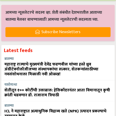
आमच्या न्यूसलेटरचे सदस्य व्हा. शेती संबंधीत देशभरातील आताच्या
बातम्या मेलवर वाचण्यासाठी आमच्या न्यूसलेटरची सदस्यता घ्या.
Subscribe Newsletters
Latest feeds
बातम्या
महाराष्ट्र राज्याचे मुख्यमंत्री देवेंद्र फडणवीस यांच्या हस्ते ध्रुव
ॲग्रीटेक्नॉलॉजीजच्या संस्थापकांचा सत्कार, शेतकऱ्यांसाठीच्या
नवसंशोधनाला मिळाली नवी ओळख!
यशोगाथा
शेतीतून १०० कोटींची उलाढाल: हेलिकॉप्टरनंतर आता विमानातून कृषी
क्रांती घडवणार डॉ. राजाराम त्रिपाठी
बातम्या
ICL ने महाराष्ट्रात अत्याधुनिक विद्राव्य खते (NPK) उत्पादन प्रकल्पाचे