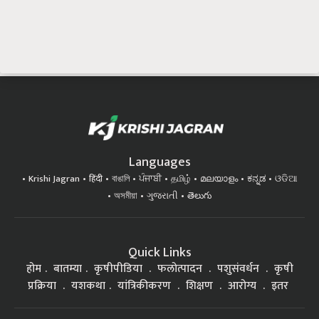
Languages
Krishi Jagran
हिंदी
বাঙালি
ਪੰਜਾਬੀ
தமிழ்
മലയാളം
ಕನ್ನಡ
ଓଡିଆ
অসমীয়া
ગુજરાતી
తెలుగు
Quick Links
होम
बातम्या
कृषीपीडिया
फलोत्पादन
पशुसंवर्धन
कृषी
प्रक्रिया
यशकथा
यांत्रिकीकरण
शिक्षण
आरोग्य
इतर