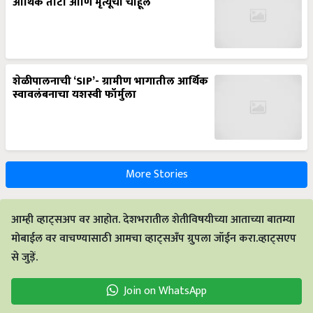
आर्थिक तोटा आणि मृत्यूची चाहूल
शेळीपालनाची ‘SIP’- ग्रामीण भागातील आर्थिक
स्वावलंबनाचा यशस्वी फॉर्मुला
More Stories
आम्ही व्हाट्सअप वर आहोत. देशभरातील शेतीविषयीच्या आताच्या बातम्या
मोबाईल वर वाचण्यासाठी आमचा व्हाट्सअँप ग्रुपला जॉईन करा.व्हाट्सएप
से जुड़ें.
Join on WhatsApp