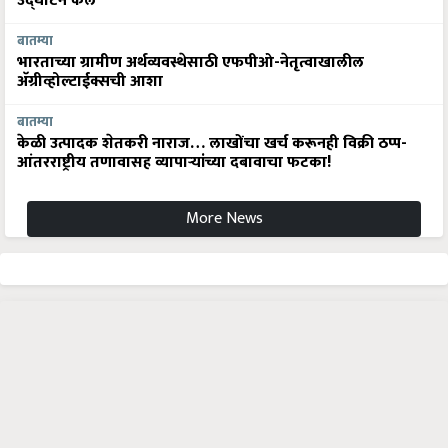
उद्घाटन केले
बातम्या
भारताच्या ग्रामीण अर्थव्यवस्थेसाठी एफपीओ-नेतृत्वाखालील
अ‍ॅग्रीव्होल्टाईक्सची आशा
बातम्या
केळी उत्पादक शेतकरी नाराज… लाखोंचा खर्च करूनही विक्री ठप्प-
आंतरराष्ट्रीय तणावासह व्यापाऱ्यांच्या दबावाचा फटका!
More News