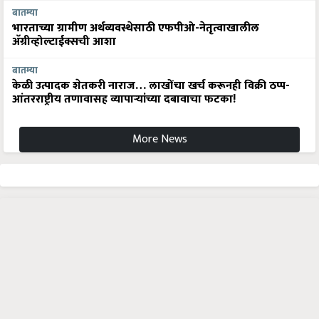
बातम्या
भारताच्या ग्रामीण अर्थव्यवस्थेसाठी एफपीओ-नेतृत्वाखालील
अ‍ॅग्रीव्होल्टाईक्सची आशा
बातम्या
केळी उत्पादक शेतकरी नाराज… लाखोंचा खर्च करूनही विक्री ठप्प-
आंतरराष्ट्रीय तणावासह व्यापाऱ्यांच्या दबावाचा फटका!
More News