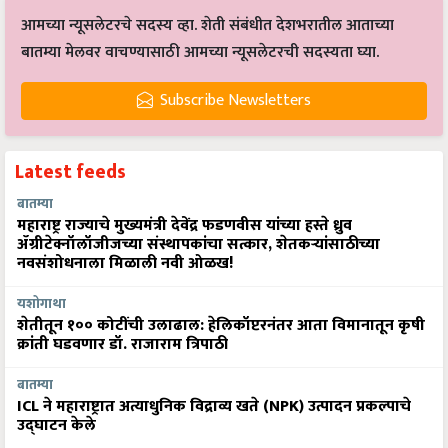
आमच्या न्यूसलेटरचे सदस्य व्हा. शेती संबंधीत देशभरातील आताच्या
बातम्या मेलवर वाचण्यासाठी आमच्या न्यूसलेटरची सदस्यता घ्या.
Subscribe Newsletters
Latest feeds
बातम्या
महाराष्ट्र राज्याचे मुख्यमंत्री देवेंद्र फडणवीस यांच्या हस्ते ध्रुव
ॲग्रीटेक्नॉलॉजीजच्या संस्थापकांचा सत्कार, शेतकऱ्यांसाठीच्या
नवसंशोधनाला मिळाली नवी ओळख!
यशोगाथा
शेतीतून १०० कोटींची उलाढाल: हेलिकॉप्टरनंतर आता विमानातून कृषी
क्रांती घडवणार डॉ. राजाराम त्रिपाठी
बातम्या
ICL ने महाराष्ट्रात अत्याधुनिक विद्राव्य खते (NPK) उत्पादन प्रकल्पाचे
उद्घाटन केले