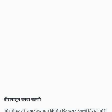
बोरापासून बनवा चटणी
बोरांचे चटणी तयार करताना किंचित पिवळसर रंगाची निरोगी बोरी