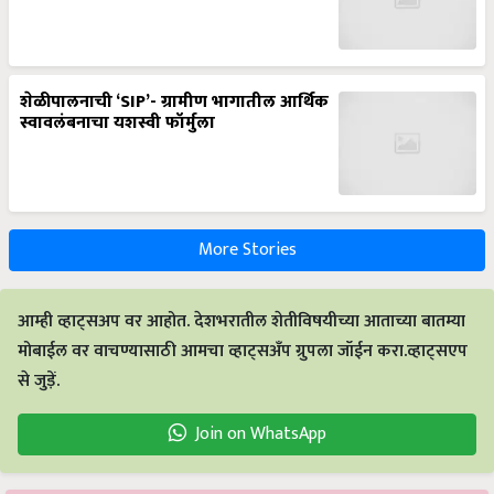
शेळीपालनाची ‘SIP’- ग्रामीण भागातील आर्थिक
स्वावलंबनाचा यशस्वी फॉर्मुला
More Stories
आम्ही व्हाट्सअप वर आहोत. देशभरातील शेतीविषयीच्या आताच्या बातम्या
मोबाईल वर वाचण्यासाठी आमचा व्हाट्सअँप ग्रुपला जॉईन करा.व्हाट्सएप
से जुड़ें.
Join on WhatsApp