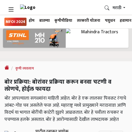
मराठी
होम
बातम्या
कृषीपीडिया
सरकारी योजना
पशुधन
हवामान
MFOI 2024
कृषी व्यवसाय
बोर प्रक्रिया: बोरांवर प्रक्रिया करून बनवा चटणी व
लोणचे, होईल फायदा
बोर आपल्याला सगळ्यांना माहिती आहेत. बोर हे एक लालसर पिवळट रंगाचे
आंबट-गोड चव असलेले फळ आहे. महाराष्ट्र मध्ये प्रामुख्याने मराठवाडा आणि
विदर्भ या भागात बोरींची काटेरी झुडपे आढळतात. बोर हे चवीला रुचकर व
पचण्यास हलके असतात. बोर हे आरोग्यासाठी देखील लाभदायक आहेत
पाटील रत्नाकर अशोक