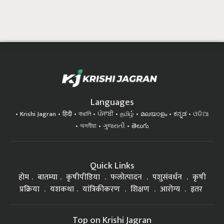
Languages
Krishi Jagran
हिंदी
বাঙালি
ਪੰਜਾਬੀ
தமிழ்
മലയാളം
ಕನ್ನಡ
ଓଡିଆ
অসমীয়া
ગુજરાતી
తెలుగు
Quick Links
होम
बातम्या
कृषीपीडिया
फलोत्पादन
पशुसंवर्धन
कृषी
प्रक्रिया
यशकथा
यांत्रिकीकरण
शिक्षण
आरोग्य
इतर
Top on Krishi Jagran