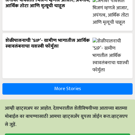
जनावर पावसात भिजणं म्हणजे आजार, अपंगत्व,
आर्थिक तोटा आणि मृत्यूची चाहूल
शेळीपालनाची ‘SIP’- ग्रामीण भागातील आर्थिक
स्वावलंबनाचा यशस्वी फॉर्मुला
More Stories
आम्ही व्हाट्सअप वर आहोत. देशभरातील शेतीविषयीच्या आताच्या बातम्या
मोबाईल वर वाचण्यासाठी आमचा व्हाट्सअँप ग्रुपला जॉईन करा.व्हाट्सएप
से जुड़ें.