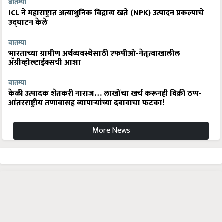
बातम्या
ICL ने महाराष्ट्रात अत्याधुनिक विद्राव्य खते (NPK) उत्पादन प्रकल्पाचे
उद्घाटन केले
बातम्या
भारताच्या ग्रामीण अर्थव्यवस्थेसाठी एफपीओ-नेतृत्वाखालील
अ‍ॅग्रीव्होल्टाईक्सची आशा
बातम्या
केळी उत्पादक शेतकरी नाराज… लाखोंचा खर्च करूनही विक्री ठप्प-
आंतरराष्ट्रीय तणावासह व्यापाऱ्यांच्या दबावाचा फटका!
More News