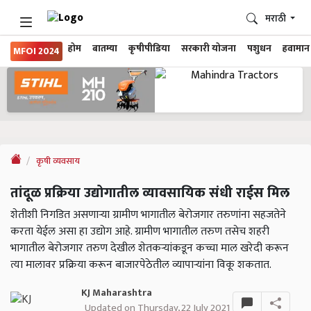
मराठी
होम
बातम्या
कृषीपीडिया
सरकारी योजना
पशुधन
हवामान
MFOI 2024
कृषी व्यवसाय
तांदूळ प्रक्रिया उद्योगातील व्यावसायिक संधी राईस मिल
शेतीशी निगडित असणाऱ्या ग्रामीण भागातील बेरोजगार तरुणांना सहजतेने
करता येईल असा हा उद्योग आहे. ग्रामीण भागातील तरुण तसेच शहरी
भागातील बेरोजगार तरुण देखील शेतकऱ्यांकडून कच्चा माल खरेदी करून
त्या मालावर प्रक्रिया करून बाजारपेठेतील व्यापाऱ्यांना विकू शकतात.
KJ Maharashtra
Updated on Thursday, 22 July 2021