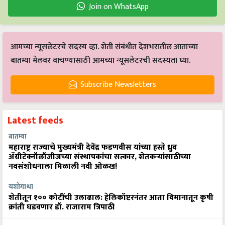
Join on WhatsApp
आमच्या न्यूसलेटरचे सदस्य व्हा. शेती संबंधीत देशभरातील आताच्या
बातम्या मेलवर वाचण्यासाठी आमच्या न्यूसलेटरची सदस्यता घ्या.
Subscribe Newsletters
Latest feeds
बातम्या
महाराष्ट्र राज्याचे मुख्यमंत्री देवेंद्र फडणवीस यांच्या हस्ते ध्रुव
ॲग्रीटेक्नॉलॉजीजच्या संस्थापकांचा सत्कार, शेतकऱ्यांसाठीच्या
नवसंशोधनाला मिळाली नवी ओळख!
यशोगाथा
शेतीतून १०० कोटींची उलाढाल: हेलिकॉप्टरनंतर आता विमानातून कृषी
क्रांती घडवणार डॉ. राजाराम त्रिपाठी