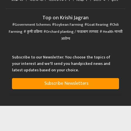
Top on Krishi Jagran
Government Schemes
Soybean Farming
Goat Rearing
Chili
Farming
कृषी प्रक्रिया
Orchard planting / फळबाग लागवड
Health मानवी
आरोग्य
Subscribe to our Newsletter. You choose the topics of
your interest and we'll send you handpicked news and
latest updates based on your choice.
Subscribe Newsletters
|
|
|
Privacy Policy
Terms of Service
Data Policy
Refund & Cancellation Policy