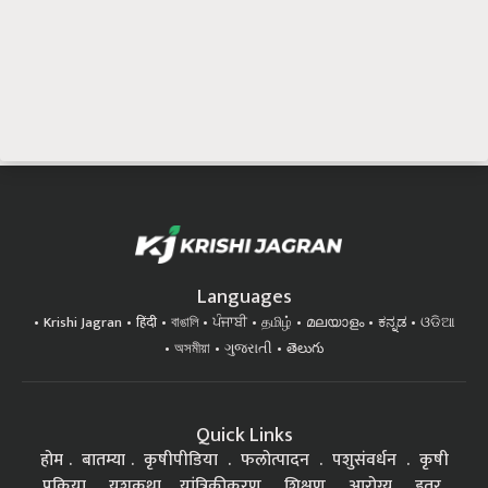
Languages
Krishi Jagran
हिंदी
বাঙালি
ਪੰਜਾਬੀ
தமிழ்
മലയാളം
ಕನ್ನಡ
ଓଡିଆ
অসমীয়া
ગુજરાતી
తెలుగు
Quick Links
होम
बातम्या
कृषीपीडिया
फलोत्पादन
पशुसंवर्धन
कृषी
प्रक्रिया
यशकथा
यांत्रिकीकरण
शिक्षण
आरोग्य
इतर