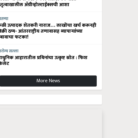
ेतृत्वाखालील अ‍ॅग्रीव्होल्टाईक्सची आशा
ातम्या
ेळी उत्पादक शेतकरी नाराज… लाखोंचा खर्च करूनही
िक्री ठप्प- आंतरराष्ट्रीय तणावासह व्यापाऱ्यांच्या
बावाचा फटका!
रोग्य सल्ला
धुनिक आहारातील प्रथिनांचा उत्कृष्ट स्रोत : फिश
िलेट
More News