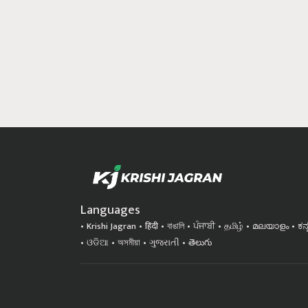
Languages
Krishi Jagran
हिंदी
বাঙালি
ਪੰਜਾਬੀ
தமிழ்
മലയാളം
ಕನ
ଓଡିଆ
অসমীয়া
ગુજરાતી
తెలుగు