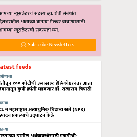
आमच्या न्यूसलेटरचे सदस्य व्हा. शेती संबंधीत
देशभरातील आताच्या बातम्या मेलवर वाचण्यासाठी
आमच्या न्यूसलेटरची सदस्यता घ्या.
Subscribe Newsletters
Latest feeds
शोगाथा
ेतीतून १०० कोटींची उलाढाल: हेलिकॉप्टरनंतर आता
िमानातून कृषी क्रांती घडवणार डॉ. राजाराम त्रिपाठी
ातम्या
CL ने महाराष्ट्रात अत्याधुनिक विद्राव्य खते (NPK)
त्पादन प्रकल्पाचे उद्घाटन केले
ातम्या
ारताच्या ग्रामीण अर्थव्यवस्थेसाठी एफपीओ-