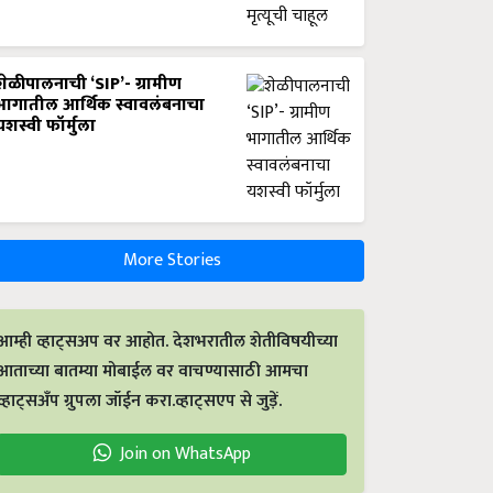
शेळीपालनाची ‘SIP’- ग्रामीण
भागातील आर्थिक स्वावलंबनाचा
यशस्वी फॉर्मुला
More Stories
आम्ही व्हाट्सअप वर आहोत. देशभरातील शेतीविषयीच्या
आताच्या बातम्या मोबाईल वर वाचण्यासाठी आमचा
व्हाट्सअँप ग्रुपला जॉईन करा.व्हाट्सएप से जुड़ें.
Join on WhatsApp