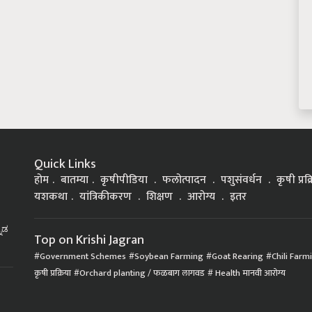
Quick Links
होम
बातम्या
कृषीपीडिया
फलोत्पादन
पशुसंवर्धन
कृषी प्रक
यशकथा
यांत्रिकीकरण
शिक्षण
आरोग्य
इतर
್ನಡ
Top on Krishi Jagran
Government Schemes
Soybean Farming
Goat Rearing
Chili Farm
कृषी प्रक्रिया
Orchard planting / फळबाग लागवड
Health मानवी आरोग्य