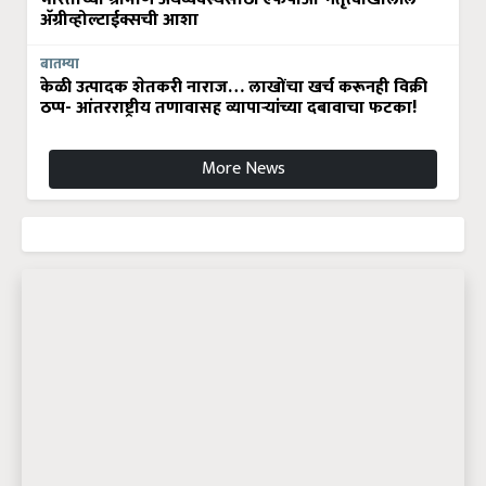
अ‍ॅग्रीव्होल्टाईक्सची आशा
बातम्या
केळी उत्पादक शेतकरी नाराज… लाखोंचा खर्च करूनही विक्री
ठप्प- आंतरराष्ट्रीय तणावासह व्यापाऱ्यांच्या दबावाचा फटका!
More News