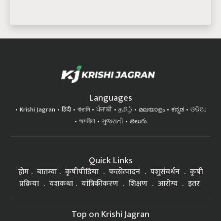
Languages
Krishi Jagran
हिंदी
বাঙালি
ਪੰਜਾਬੀ
தமிழ்
മലയാളം
ಕನ್ನಡ
ଓଡିଆ
অসমীয়া
ગુજરાતી
తెలుగు
Quick Links
होम
बातम्या
कृषीपीडिया
फलोत्पादन
पशुसंवर्धन
कृषी
प्रक्रिया
यशकथा
यांत्रिकीकरण
शिक्षण
आरोग्य
इतर
Top on Krishi Jagran