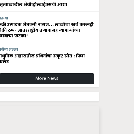
ेतृत्वाखालील अ‍ॅग्रीव्होल्टाईक्सची आशा
ातम्या
ेळी उत्पादक शेतकरी नाराज… लाखोंचा खर्च करूनही
िक्री ठप्प- आंतरराष्ट्रीय तणावासह व्यापाऱ्यांच्या
बावाचा फटका!
रोग्य सल्ला
धुनिक आहारातील प्रथिनांचा उत्कृष्ट स्रोत : फिश
िलेट
More News