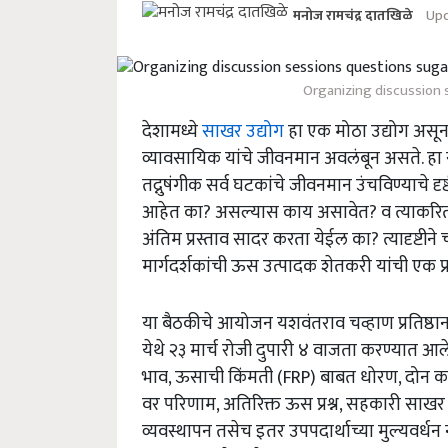
Upd
मनोज रामचंद्र दातखिळे
Organizing discussion 
देशामध्ये
साखर उद्योग
हा एक मोठा उद्योग असून
व्यावसायिक यांचे जीवनमान अवलंबून असते. 
तद्नुषंगीक सर्व घटकांचे जीवनमान उंचविण्याचे द
आहेत का? असल्यास काय असावेत? व त्याकरिता 
अंतिम प्रस्ताव सादर करता येईल का? त्यादृष्टीन
मार्गदर्शकांची ऊस उत्पादक शेतकरी यांची एक
या बैठकीचे आयोजन यशवंतराव चव्हाण प्रतिष्ठा
येथे २३ मार्च रोजी दुपारी ४ वाजता करण्यात आल
भाव, ऊसाची किंमती (FRP) बाबत धोरण, दोन का
वर परिणाम, अतिरिक्त ऊस प्रश्न, सहकारी सा
व्यवस्थापन तसेच इतर उपपदार्थाच्या मुल्यवर्धन 