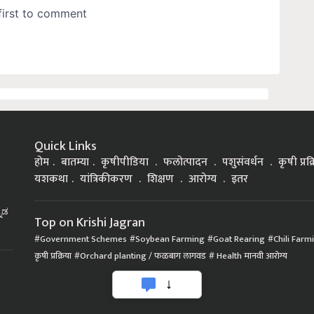
Quick Links
होम
बातम्या
कृषीपीडिया
फलोत्पादन
पशुसंवर्धन
कृषी प्रक
यशकथा
यांत्रिकीकरण
शिक्षण
आरोग्य
इतर
್ನಡ
Top on Krishi Jagran
Government Schemes
Soybean Farming
Goat Rearing
Chili Farm
कृषी प्रक्रिया
Orchard planting / फळबाग लागवड
Health मानवी आरोग्य