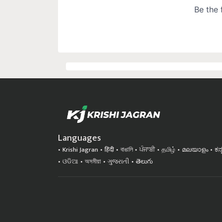
Languages
Krishi Jagran
हिंदी
বাঙালি
ਪੰਜਾਬੀ
தமிழ்
മലയാളം
ಕನ
ଓଡିଆ
অসমীয়া
ગુજરાતી
తెలుగు