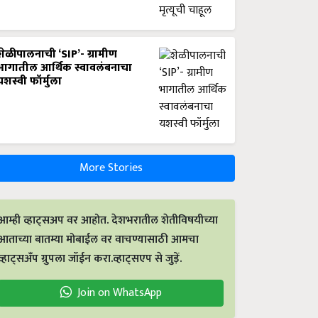
शेळीपालनाची ‘SIP’- ग्रामीण
भागातील आर्थिक स्वावलंबनाचा
यशस्वी फॉर्मुला
More Stories
आम्ही व्हाट्सअप वर आहोत. देशभरातील शेतीविषयीच्या
आताच्या बातम्या मोबाईल वर वाचण्यासाठी आमचा
व्हाट्सअँप ग्रुपला जॉईन करा.व्हाट्सएप से जुड़ें.
Join on WhatsApp