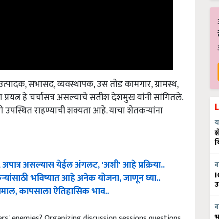
 उत्पादक, सभासद, व्यवस्थापक, उस तोड कामगार, ग्रामस्थ,
टा प्रयत्न हे चर्चासत्र असल्याचे सतीश देशमुख यांनी सांगितले.
ी उपस्थित राहण्याची शक्यता आहे. याचा शेतकऱ्यांना
य
श
व
 अपात्र असल्यास येईल अंगलट, 'अशी' आहे प्रक्रिया..
ब
तकऱ्यांसाठी भविष्यात आहे अनेक योजना, जाणून घ्या..
I
उ
 मालामाल, कापसाला ऐतिहासिक भाव..
ब
ers' enemies? Organizing discussion sessions questions
भ