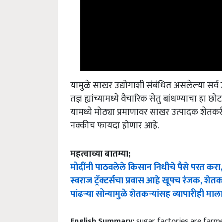
यामुळे साखर उद्योगाशी संबंधित असलेल्या सर्व
तज्ञ ह्यांच्यामध्ये वैचारिक सेतु बांधण्याचा हा छो
यामध्ये मोठ्या प्रमाणावर साखर उत्पादक शेतकर
नक्कीच फायदा होणार आहे.
महत्वाच्या बातम्या;
मोदींनी पाठवलेले किसान निधीचे पैसे परत करा,
स्वराज ट्रॅक्टर्सचा प्रवास आहे खूपच रंजक, शे
पांढऱ्या सोन्यामुळे शेतकऱ्यांसह व्यापारीही
English Summary:
sugar factories are farm