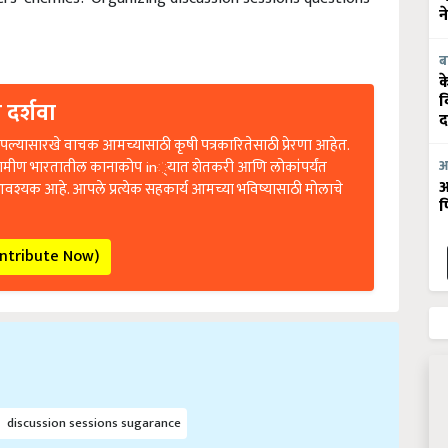
न
ब
क
 दर्शवा
व
द
ल्यासारखे वाचक आमच्यासाठी कृषी पत्रकारितेसाठी प्रेरणा आहेत.
रामीण भारतातील कानाकोप in्यात शेतकरी आणि लोकांपर्यंत
आ
आवश्यक आहे. आपले प्रत्येक सहकार्य आमच्या भविष्यासाठी मोलाचे
आ
फ
ontribute Now)
discussion sessions sugarance