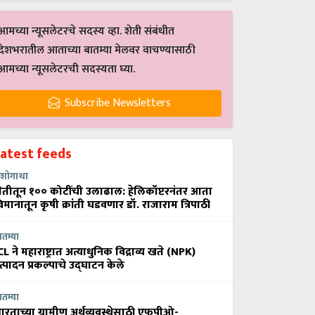
आमच्या न्यूसलेटरचे सदस्य व्हा. शेती संबंधीत
देशभरातील आताच्या बातम्या मेलवर वाचण्यासाठी
आमच्या न्यूसलेटरची सदस्यता घ्या.
Subscribe Newsletters
Latest feeds
शोगाथा
ेतीतून १०० कोटींची उलाढाल: हेलिकॉप्टरनंतर आता
िमानातून कृषी क्रांती घडवणार डॉ. राजाराम त्रिपाठी
ातम्या
CL ने महाराष्ट्रात अत्याधुनिक विद्राव्य खते (NPK)
त्पादन प्रकल्पाचे उद्घाटन केले
ातम्या
ारताच्या ग्रामीण अर्थव्यवस्थेसाठी एफपीओ-