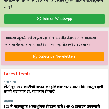
मोबाईल वर वाचण्यासाठी आमचा व्हाट्सअँप ग्रुपला जॉईन करा.व्हाट्सएप
से जुड़ें.
Join on WhatsApp
आमच्या न्यूसलेटरचे सदस्य व्हा. शेती संबंधीत देशभरातील आताच्या
बातम्या मेलवर वाचण्यासाठी आमच्या न्यूसलेटरची सदस्यता घ्या.
Subscribe Newsletters
Latest feeds
यशोगाथा
शेतीतून १०० कोटींची उलाढाल: हेलिकॉप्टरनंतर आता विमानातून कृषी
क्रांती घडवणार डॉ. राजाराम त्रिपाठी
बातम्या
ICL ने महाराष्ट्रात अत्याधुनिक विद्राव्य खते (NPK) उत्पादन प्रकल्पाचे