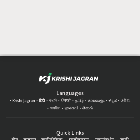
Languages
Krishi Jagran
हिंदी
বাঙালি
ਪੰਜਾਬੀ
தமிழ்
മലയാളം
ಕನ್ನಡ
ଓଡିଆ
অসমীয়া
ગુજરાતી
తెలుగు
Quick Links