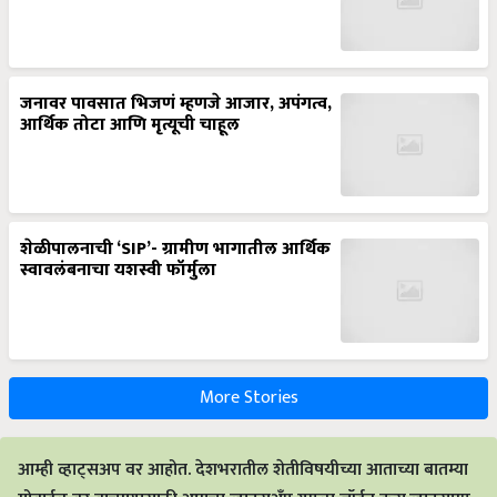
जनावर पावसात भिजणं म्हणजे आजार, अपंगत्व,
आर्थिक तोटा आणि मृत्यूची चाहूल
शेळीपालनाची ‘SIP’- ग्रामीण भागातील आर्थिक
स्वावलंबनाचा यशस्वी फॉर्मुला
More Stories
आम्ही व्हाट्सअप वर आहोत. देशभरातील शेतीविषयीच्या आताच्या बातम्या