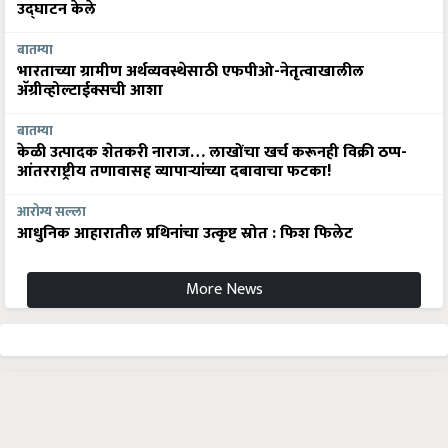
उद्घाटन केले
बातम्या
भारताच्या ग्रामीण अर्थव्यवस्थेसाठी एफपीओ-नेतृत्वाखालील
अ‍ॅग्रीव्होल्टाईक्सची आशा
बातम्या
केळी उत्पादक शेतकरी नाराज… लाखोंचा खर्च करूनही विक्री ठप्प-
आंतरराष्ट्रीय तणावासह व्यापाऱ्यांच्या दबावाचा फटका!
आरोग्य सल्ला
आधुनिक आहारातील प्रथिनांचा उत्कृष्ट स्रोत : फिश फिलेट
More News