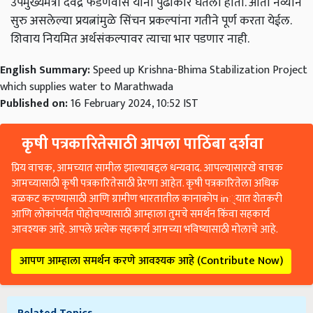
उपमुख्यमंत्री देवेंद्र फडणवीस यांनी पुढाकार घेतला होता. आता नव्याने
सुरु असलेल्या प्रयत्नांमुळे सिंचन प्रकल्पांना गतीने पूर्ण करता येईल.
शिवाय नियमित अर्थसंकल्पावर त्याचा भार पडणार नाही.
English Summary:
Speed ​​up Krishna-Bhima Stabilization Project
which supplies water to Marathwada
Published on:
16 February 2024, 10:52 IST
कृषी पत्रकारितेसाठी आपला पाठिंबा दर्शवा
प्रिय वाचक, आमच्यात सामील झाल्याबद्दल धन्यवाद. आपल्यासारखे वाचक
आमच्यासाठी कृषी पत्रकारितेसाठी प्रेरणा आहेत. कृषी पत्रकारितेला अधिक
बळकट करण्यासाठी आणि ग्रामीण भारतातील कानाकोप in्यात शेतकरी
आणि लोकांपर्यंत पोहोचण्यासाठी आम्हाला तुमचे समर्थन किंवा सहकार्य
आवश्यक आहे. आपले प्रत्येक सहकार्य आमच्या भविष्यासाठी मोलाचे आहे.
आपण आम्हाला समर्थन करणे आवश्यक आहे (Contribute Now)