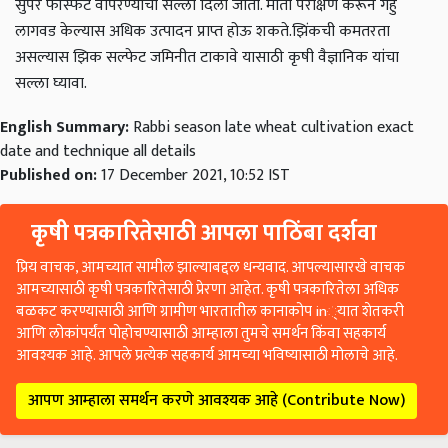
सुपर फॉस्फेट वापरण्याचा सल्ला दिला जातो. माती परीक्षण करून गहु
लागवड केल्यास अधिक उत्पादन प्राप्त होऊ शकते.
झिंकची कमतरता
असल्यास झिक सल्फेट जमिनीत टाकावे यासाठी कृषी वैज्ञानिक यांचा
सल्ला घ्यावा.
English Summary:
Rabbi season late wheat cultivation exact
date and technique all details
Published on:
17 December 2021, 10:52 IST
कृषी पत्रकारितेसाठी आपला पाठिंबा दर्शवा
प्रिय वाचक, आमच्यात सामील झाल्याबद्दल धन्यवाद. आपल्यासारखे वाचक
आमच्यासाठी कृषी पत्रकारितेसाठी प्रेरणा आहेत. कृषी पत्रकारितेला अधिक
बळकट करण्यासाठी आणि ग्रामीण भारतातील कानाकोप in्यात शेतकरी
आणि लोकांपर्यंत पोहोचण्यासाठी आम्हाला तुमचे समर्थन किंवा सहकार्य
आवश्यक आहे. आपले प्रत्येक सहकार्य आमच्या भविष्यासाठी मोलाचे आहे.
आपण आम्हाला समर्थन करणे आवश्यक आहे (Contribute Now)