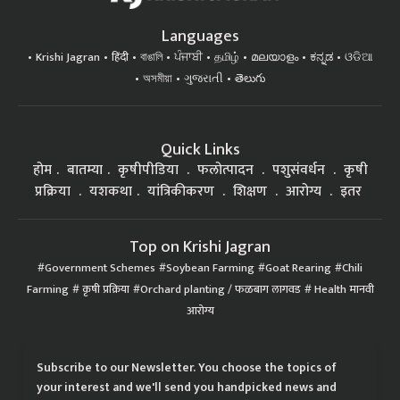
Languages
Krishi Jagran
हिंदी
বাঙালি
ਪੰਜਾਬੀ
தமிழ்
മലയാളം
ಕನ್ನಡ
ଓଡିଆ
অসমীয়া
ગુજરાતી
తెలుగు
Quick Links
होम
बातम्या
कृषीपीडिया
फलोत्पादन
पशुसंवर्धन
कृषी
प्रक्रिया
यशकथा
यांत्रिकीकरण
शिक्षण
आरोग्य
इतर
Top on Krishi Jagran
Government Schemes
Soybean Farming
Goat Rearing
Chili
Farming
कृषी प्रक्रिया
Orchard planting / फळबाग लागवड
Health मानवी
आरोग्य
Subscribe to our Newsletter. You choose the topics of
your interest and we'll send you handpicked news and